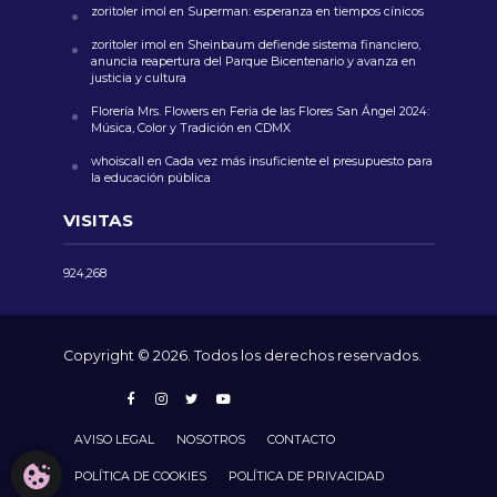
zoritoler imol
en
Superman: esperanza en tiempos cínicos
zoritoler imol
en
Sheinbaum defiende sistema financiero,
anuncia reapertura del Parque Bicentenario y avanza en
justicia y cultura
Florería Mrs. Flowers
en
Feria de las Flores San Ángel 2024:
Música, Color y Tradición en CDMX
whoiscall
en
Cada vez más insuficiente el presupuesto para
la educación pública
VISITAS
924,268
Copyright © 2026. Todos los derechos reservados.
AVISO LEGAL
NOSOTROS
CONTACTO
CONFIGURACIÓN DE COOKIES
POLÍTICA DE COOKIES
POLÍTICA DE PRIVACIDAD