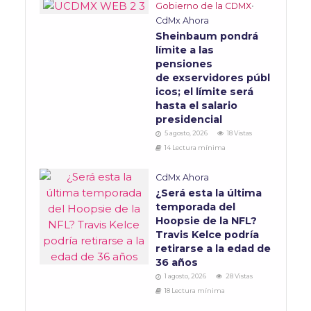
Gobierno de la CDMX
•
CdMx Ahora
Sheinbaum pondrá
límite a las
pensiones
de exservidores públ
icos; el límite será
hasta el salario
presidencial
5 agosto, 2026
18 Vistas
14 Lectura mínima
CdMx Ahora
¿Será esta la última
temporada del
Hoopsie de la NFL?
Travis Kelce podría
retirarse a la edad de
36 años
1 agosto, 2026
28 Vistas
18 Lectura mínima