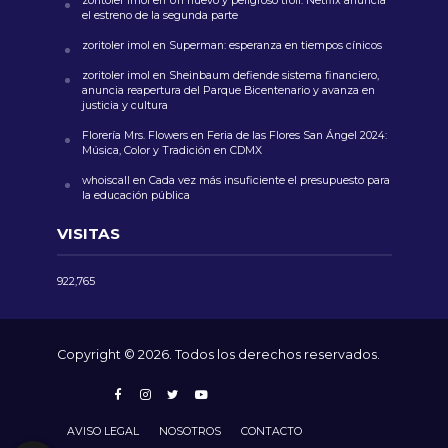
zoritoler imol
en
Un nuevo y peligroso troll: Netflix anuncia
el estreno de la segunda parte
zoritoler imol
en
Superman: esperanza en tiempos cínicos
zoritoler imol
en
Sheinbaum defiende sistema financiero,
anuncia reapertura del Parque Bicentenario y avanza en
justicia y cultura
Florería Mrs. Flowers
en
Feria de las Flores San Ángel 2024:
Música, Color y Tradición en CDMX
whoiscall
en
Cada vez más insuficiente el presupuesto para
la educación pública
VISITAS
922,765
Copyright © 2026. Todos los derechos reservados.
AVISO LEGAL
NOSOTROS
CONTACTO