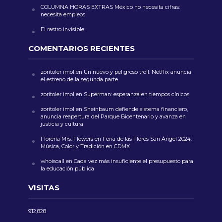
COLUMNA HORAS EXTRAS México no necesita cifras:
necesita empleos
El rastro invisible
COMENTARIOS RECIENTES
zoritoler imol
en
Un nuevo y peligroso troll: Netflix anuncia
el estreno de la segunda parte
zoritoler imol
en
Superman: esperanza en tiempos cínicos
zoritoler imol
en
Sheinbaum defiende sistema financiero,
anuncia reapertura del Parque Bicentenario y avanza en
justicia y cultura
Florería Mrs. Flowers
en
Feria de las Flores San Ángel 2024:
Música, Color y Tradición en CDMX
whoiscall
en
Cada vez más insuficiente el presupuesto para
la educación pública
VISITAS
912,828