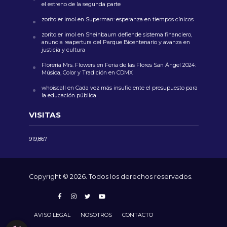
el estreno de la segunda parte
zoritoler imol
en
Superman: esperanza en tiempos cínicos
zoritoler imol
en
Sheinbaum defiende sistema financiero,
anuncia reapertura del Parque Bicentenario y avanza en
justicia y cultura
Florería Mrs. Flowers
en
Feria de las Flores San Ángel 2024:
Música, Color y Tradición en CDMX
whoiscall
en
Cada vez más insuficiente el presupuesto para
la educación pública
VISITAS
919,867
Copyright © 2026. Todos los derechos reservados.
AVISO LEGAL
NOSOTROS
CONTACTO