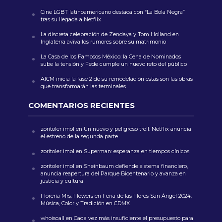
Cine LGBT latinoamericano destaca con “La Bola Negra”
tras su llegada a Netflix
La discreta celebración de Zendaya y Tom Holland en
Inglaterra aviva los rumores sobre su matrimonio
La Casa de los Famosos México: la Cena de Nominados
sube la tensión y Fede cumple un nuevo reto del público
AICM inicia la fase 2 de su remodelación estas son las obras
que transformarán las terminales
COMENTARIOS RECIENTES
zoritoler imol
en
Un nuevo y peligroso troll: Netflix anuncia
el estreno de la segunda parte
zoritoler imol
en
Superman: esperanza en tiempos cínicos
zoritoler imol
en
Sheinbaum defiende sistema financiero,
anuncia reapertura del Parque Bicentenario y avanza en
justicia y cultura
Florería Mrs. Flowers
en
Feria de las Flores San Ángel 2024:
Música, Color y Tradición en CDMX
whoiscall
en
Cada vez más insuficiente el presupuesto para