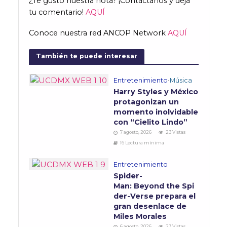
¿Te gustó nuestra nota? ¡Contáctanos y deja
tu comentario!
AQUÍ
Conoce nuestra red ANCOP Network
AQUÍ
También te puede interesar
Entretenimiento
•
Música
Harry Styles y México
protagonizan un
momento inolvidable
con “Cielito Lindo”
7 agosto, 2026
23 Vistas
16 Lectura mínima
Entretenimiento
Spider-
Man: Beyond the Spi
der-Verse prepara el
gran desenlace de
Miles Morales
6 agosto, 2026
27 Vistas