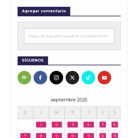
Agregar comentario
Haga clic aquí para publicar un comentario
SÍGUENOS
septiembre 2025
D
L
M
X
J
V
S
1
2
3
4
5
6
7
8
9
10
11
12
13