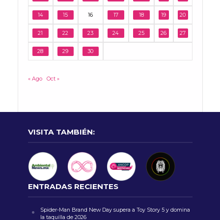
14
15
16
17
18
19
20
21
22
23
24
25
26
27
28
29
30
« Ago
Oct »
VISITA TAMBIÉN:
ENTRADAS RECIENTES
Spider-Man Brand New Day supera a Toy Story 5 y domina
la taquilla de 2026