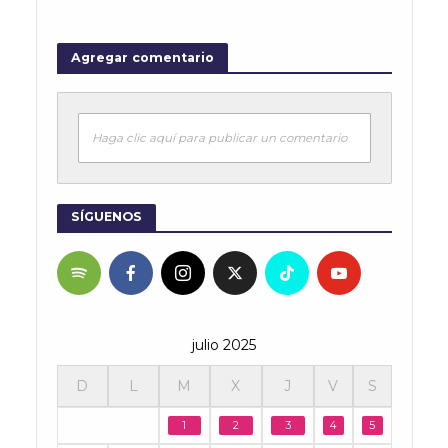
Agregar comentario
Haga clic aquí para publicar un comentario
SÍGUENOS
julio 2025
D
L
M
X
J
V
S
1
2
3
4
5