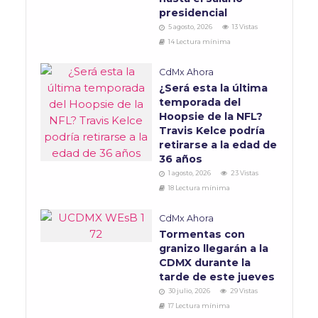
presidencial
5 agosto, 2026
13 Vistas
14 Lectura mínima
CdMx Ahora
¿Será esta la última
temporada del
Hoopsie de la NFL?
Travis Kelce podría
retirarse a la edad de
36 años
1 agosto, 2026
23 Vistas
18 Lectura mínima
CdMx Ahora
Tormentas con
granizo llegarán a la
CDMX durante la
tarde de este jueves
30 julio, 2026
29 Vistas
17 Lectura mínima