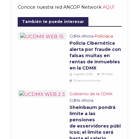
Conoce nuestra red ANCOP Network
AQUÍ
También te puede interesar
CdMx Ahora
•
Policíaca
Policía Cibernética
alerta por fraude con
falsas multas en
rentas de inmuebles
en la CDMX
6 agosto, 2026
19 Vistas
15 Lectura mínima
Gobierno de la CDMX
•
CdMx Ahora
Sheinbaum pondrá
límite a las
pensiones
de exservidores públ
icos; el límite será
hasta el salario