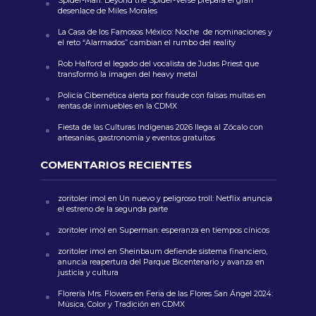
Spider-Man: Beyond the Spider-Verse prepara el gran
desenlace de Miles Morales
La Casa de los Famosos México: Noche de nominaciones y
el reto “Alarmados” cambian el rumbo del reality
Rob Halford el legado del vocalista de Judas Priest que
transformó la imagen del heavy metal
Policía Cibernética alerta por fraude con falsas multas en
rentas de inmuebles en la CDMX
Fiesta de las Culturas Indígenas 2026 llega al Zócalo con
artesanías, gastronomía y eventos gratuitos
COMENTARIOS RECIENTES
zoritoler imol
en
Un nuevo y peligroso troll: Netflix anuncia
el estreno de la segunda parte
zoritoler imol
en
Superman: esperanza en tiempos cínicos
zoritoler imol
en
Sheinbaum defiende sistema financiero,
anuncia reapertura del Parque Bicentenario y avanza en
justicia y cultura
Florería Mrs. Flowers
en
Feria de las Flores San Ángel 2024:
Música, Color y Tradición en CDMX