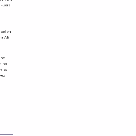
 Fuera
n
apel en
ra Ali
ine
ia no
lemas
vez