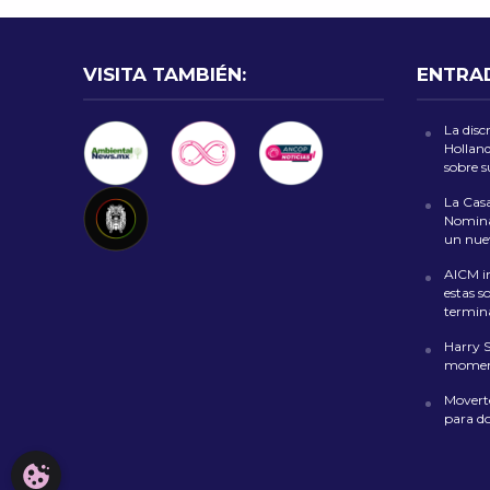
VISITA TAMBIÉN:
ENTRA
La disc
Holland
sobre 
La Casa
Nomina
un nuev
AICM in
estas s
termin
Harry 
moment
Moverte
para d
CONFIGURACIÓN DE COOKIES