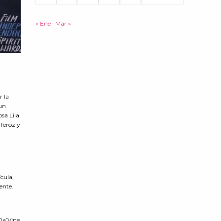
« Ene
Mar »
r la
 un
osa Lila
 feroz y
ícula,
ente.
Da’Vine