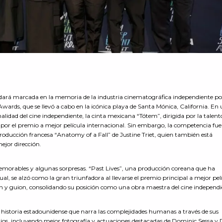
edará marcada en la memoria de la industria cinematográfica independiente po
Awards, que se llevó a cabo en la icónica playa de Santa Mónica, California. En
nalidad del cine independiente, la cinta mexicana “Tótem”, dirigida por la talent
 por el premio a mejor película internacional. Sin embargo, la competencia fue
roducción francesa “Anatomy of a Fall” de Justine Triet, quien también está
ejor dirección.
orables y algunas sorpresas. “Past Lives”, una producción coreana que ha
gual, se alzó como la gran triunfadora al llevarse el premio principal a mejor pel
n y guion, consolidando su posición como una obra maestra del cine independi
a historia estadounidense que narra las complejidades humanas a través de sus
mios, incluyendo mejor fotografía y actuaciones destacadas de Dominic Sessa y 