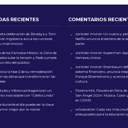
DAS RECIENTES
COMENTARIOS RECIEN
reta celebración de Zendaya y Tom
zoritoler imol
en
Un nuevo y peli
 en Inglaterra aviva los rumores
Netflix anuncia el estreno de la
su matrimonio
parte
 de los Famosos México: la Cena de
zoritoler imol
en
Superman: esp
dos sube la tensión y Fede cumple
tiempos cínicos
o reto del público
zoritoler imol
en
Sheinbaum def
icia la fase 2 de su remodelación
sistema financiero, anuncia reap
on las obras que transformarán las
Parque Bicentenario y avanza en
ales
cultura
Styles y México protagonizan un
Florería Mrs. Flowers
en
Feria de 
o inolvidable con “Cielito Lindo”
San Ángel 2024: Música, Color y
en CDMX
 durante el día puede ser la clave
ormir mejor por la noche
whoiscall
en
Cada vez más insufi
presupuesto para la educación 