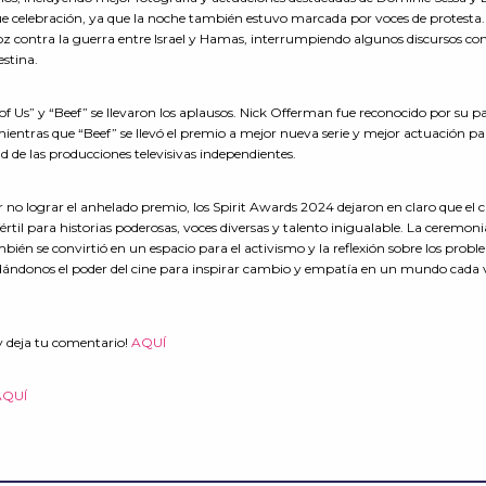
e celebración, ya que la noche también estuvo marcada por voces de protesta.
voz contra la guerra entre Israel y Hamas, interrumpiendo algunos discursos co
estina.
 of Us” y “Beef” se llevaron los aplausos. Nick Offerman fue reconocido por su p
ientras que “Beef” se llevó el premio a mejor nueva serie y mejor actuación pa
d de las producciones televisivas independientes.
 no lograr el anhelado premio, los Spirit Awards 2024 dejaron en claro que el c
értil para historias poderosas, voces diversas y talento inigualable. La ceremon
también se convirtió en un espacio para el activismo y la reflexión sobre los prob
ordándonos el poder del cine para inspirar cambio y empatía en un mundo cada 
y deja tu comentario!
AQUÍ
AQUÍ