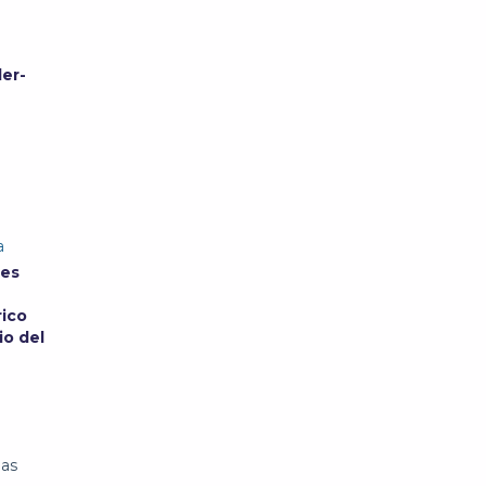
er-
a
res
rico
io del
las