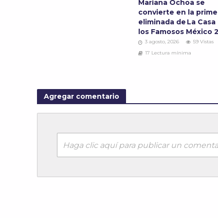
Mariana Ochoa se
convierte en la prime
eliminada de La Casa
los Famosos México 
3 agosto, 2026
59 Vistas
17 Lectura mínima
Agregar comentario
Haga clic aquí para publicar un comenta