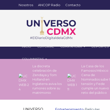
Nosotros
ANCOP Radio
Contacto
INICIO
EDITORIAL
CDMX AHORA
DEPORTES
COLUMNISTAS
La discreta
La Casa de los
celebración de
Famosos México: 
Zendaya y Tom
Cena de
Holland en
Nominados sube l
Inglaterra aviva los
tensión y Fede
rumores sobre su
cumple un nuevo
matrimonio
reto del público
UNIVERSO
Entretenimiento
•
Películas