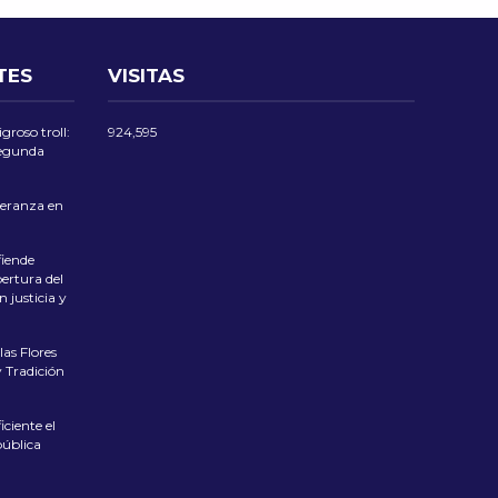
TES
VISITAS
groso troll:
924,595
 segunda
eranza en
iende
ertura del
 justicia y
las Flores
 Tradición
ciente el
pública