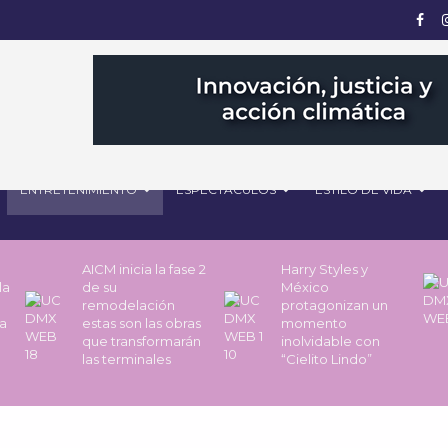
ENTRETENIMIENTO
ESPECTÁCULOS
ESTILO DE VIDA
AICM inicia la fase 2
Harry Styles y
la
de su
México
remodelación
protagonizan un
a
estas son las obras
momento
que transformarán
inolvidable con
las terminales
“Cielito Lindo”