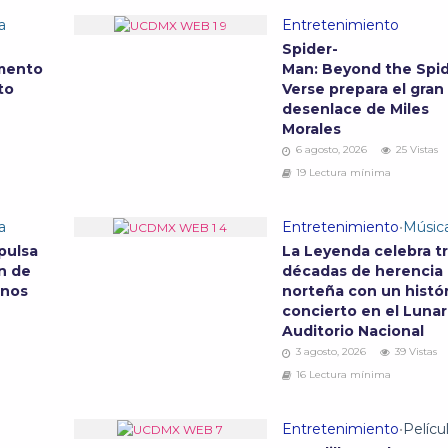
a
Entretenimiento
Spider-
mento
Man: Beyond the Spid
to
Verse prepara el gran
desenlace de Miles
Morales
6 agosto, 2026
25 Vistas
19 Lectura mínima
a
Entretenimiento
•
Músic
pulsa
La Leyenda celebra t
n de
décadas de herencia
anos
norteña con un histó
concierto en el Lunar
Auditorio Nacional
3 agosto, 2026
39 Vistas
16 Lectura mínima
Entretenimiento
•
Pelícu