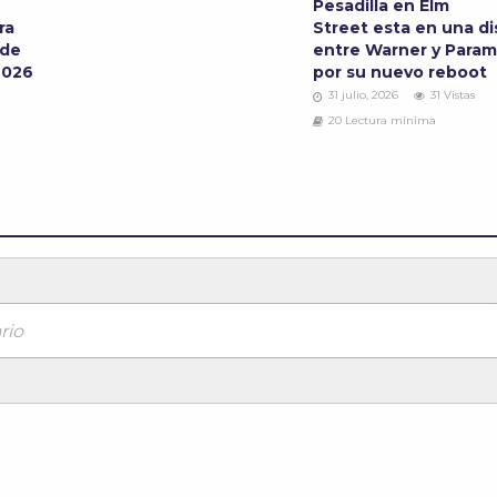
Pesadilla en Elm
ra
Street esta en una d
 de
entre Warner y Para
2026
por su nuevo reboot
31 julio, 2026
31 Vistas
20 Lectura mínima
rio