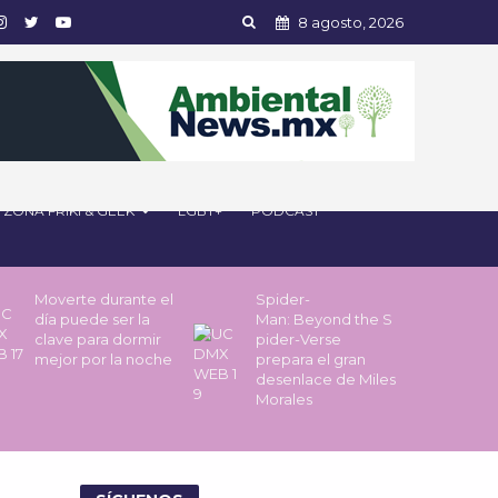
8 agosto, 2026
ZONA FRIKI & GEEK
LGBT+
PODCAST
Moverte durante el
Spider-
día puede ser la
Man: Beyond the S
clave para dormir
pider-Verse
mejor por la noche
prepara el gran
desenlace de Miles
Morales