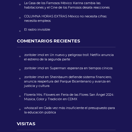
La Casa de los Famosos México: Karina cambia las
habitaciones y el Cine de los Famosos desata reacciones
COLUMNA HORAS EXTRAS México no necesita cifras:
necesita empleos
El rastro invisible
COMENTARIOS RECIENTES
zoritoler imol
en
Un nuevo y peligroso troll: Netflix anuncia
el estreno de la segunda parte
zoritoler imol
en
Superman: esperanza en tiempos cínicos
zoritoler imol
en
Sheinbaum defiende sistema financiero,
anuncia reapertura del Parque Bicentenario y avanza en
justicia y cultura
Florería Mrs. Flowers
en
Feria de las Flores San Ángel 2024:
Música, Color y Tradición en CDMX
whoiscall
en
Cada vez más insuficiente el presupuesto para
la educación pública
VISITAS