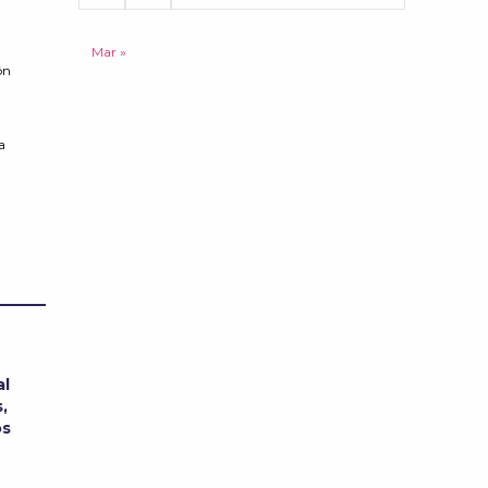
Mar »
ón
a
al
,
os