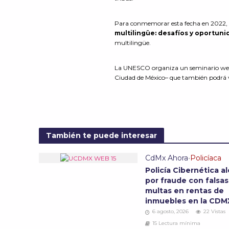
Para conmemorar esta fecha en 2022,
multilingüe: desafíos y oportun
multilingüe.
La UNESCO organiza un seminario web qu
Ciudad de México– que también podrá v
También te puede interesar
CdMx Ahora
•
Policíaca
Policía Cibernética al
por fraude con falsas
multas en rentas de
inmuebles en la CD
6 agosto, 2026
22 Vistas
15 Lectura mínima