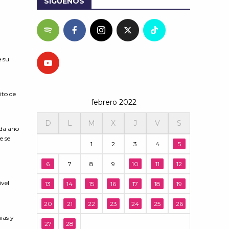
SÍGUENOS
e su
ito de
febrero 2022
D
L
M
X
J
V
S
ada año
e se
1
2
3
4
5
6
7
8
9
10
11
12
ivel
13
14
15
16
17
18
19
20
21
22
23
24
25
26
ias y
27
28