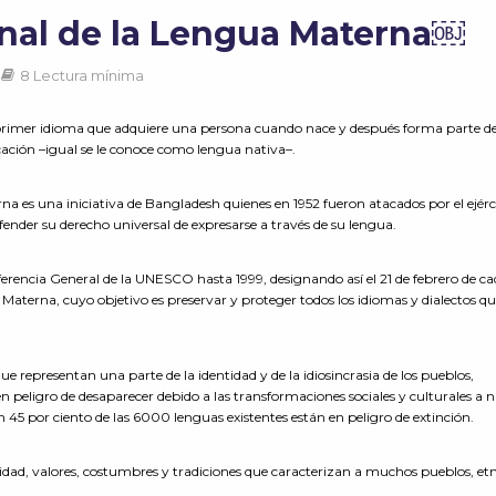
onal de la Lengua Materna￼
8 Lectura mínima
l primer idioma que adquiere una persona cuando nace y después forma parte d
ción –igual se le conoce como lengua nativa–.
na es una iniciativa de Bangladesh quienes en 1952 fueron atacados por el ejérc
ender su derecho universal de expresarse a través de su lengua.
rencia General de la UNESCO hasta 1999, designando así el 21 de febrero de c
Materna, cuyo objetivo es preservar y proteger todos los idiomas y dialectos qu
e representan una parte de la identidad y de la idiosincrasia de los pueblos,
peligro de desaparecer debido a las transformaciones sociales y culturales a n
45 por ciento de las 6000 lenguas existentes están en peligro de extinción.
ntidad, valores, costumbres y tradiciones que caracterizan a muchos pueblos, etn