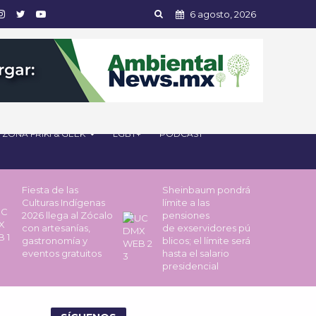
6 agosto, 2026
ZONA FRIKI & GEEK
LGBT+
PODCAST
Fiesta de las
Sheinbaum pondrá
Culturas Indígenas
límite a las
2026 llega al Zócalo
pensiones
con artesanías,
de exservidores pú
gastronomía y
blicos; el límite será
eventos gratuitos
hasta el salario
presidencial