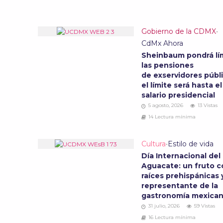
Gobierno de la CDMX
•
CdMx Ahora
Sheinbaum pondrá lím
las pensiones
de exservidores públi
el límite será hasta el
salario presidencial
5 agosto, 2026
13 Vistas
14 Lectura mínima
Cultura
•
Estilo de vida
Día Internacional del
Aguacate: un fruto c
raíces prehispánicas 
representante de la
gastronomía mexica
31 julio, 2026
59 Vistas
16 Lectura mínima