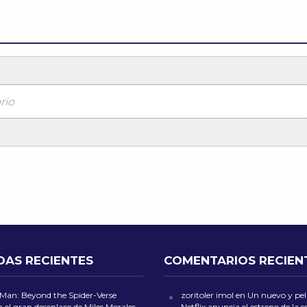
rio
DAS RECIENTES
COMENTARIOS RECIEN
-Man: Beyond the Spider-Verse
zoritoler imol
en
Un nuevo y peli
 el gran desenlace de Miles Morales
Netflix anuncia el estreno de la