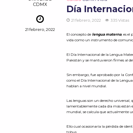
CDMX
Día Internaci
21 febrero, 2022
335 Vistas
21 febrero, 2022
El concepto de
lengua materna
, es e
vida como un instrumento de comunica
El Día Internacional de la Lengua Mater
Pakistán y se mantuvieron firmes al def
Sin embargo, fue aprobado por la Confe
como el Día Internacional de la Lengua 
hablan a nivel mundial.
Las lenguas son un derecho universal, qu
lamentablemente cada día más están en 
mundial, se calcula que actualmente un 
Ello cual ocasionaría la pérdida de ide
tribus.