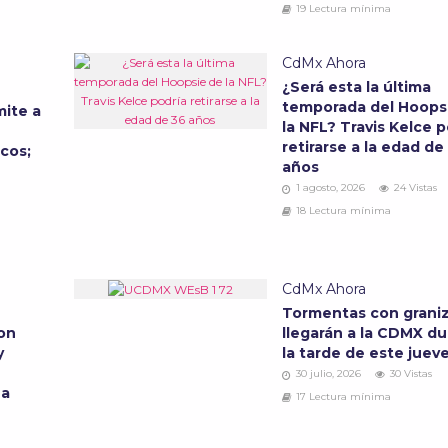
19 Lectura mínima
CdMx Ahora
¿Será esta la última
temporada del Hoops
ite a
la NFL? Travis Kelce p
retirarse a la edad de
cos;
años
1 agosto, 2026
24 Vistas
18 Lectura mínima
CdMx Ahora
Tormentas con grani
on
llegarán a la CDMX d
y
la tarde de este juev
30 julio, 2026
30 Vistas
na
17 Lectura mínima