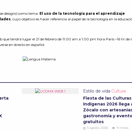
 se designó como tema:
El uso de la tecnología para el aprendizaje
idades
, cuyo objetivo es hacer referencia al papel de la tecnología en la educaci
e tendrá lugar el 21 de febrero de 11:00 am a 1:00 pm hora París –16 hr de l
erse en directo en español.
Estilo de vida
•
Cultura
erta
Fiesta de las Culturas
Indígenas 2026 llega 
Zócalo con artesanías
MX
gastronomía y event
gratuitos
5 agosto, 2026
14 Vistas