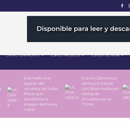
ENTRETENIMIENTO
ESPECTÁCULOS
ESTILO DE VIDA
Rob Halford el
Policía Cibernética
legado del
alerta por fraude
de
vocalista de Judas
con falsas multas en
Priest que
rentas de
transformó la
inmuebles en la
o
imagen del heavy
CDMX
metal