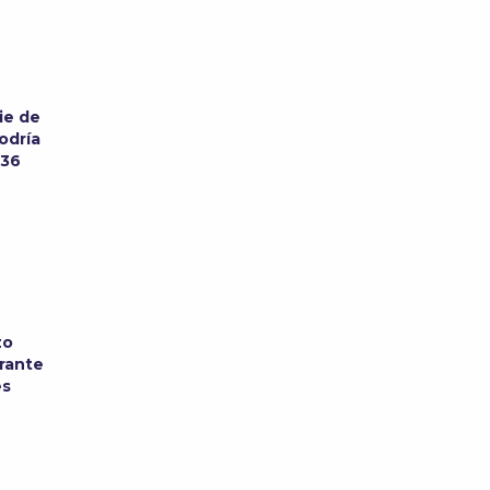
ie de
odría
 36
zo
urante
es