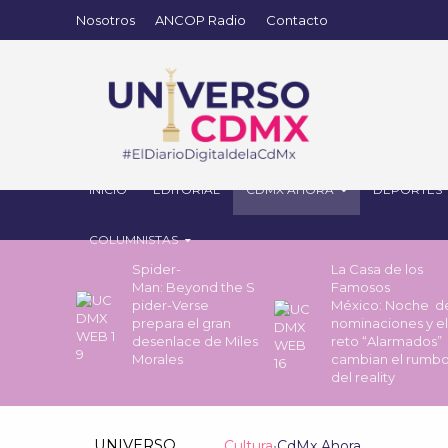
Nosotros
ANCOP Radio
Contacto
INICIO
EDITORIAL
CDMX AHORA
DEPORTES
COLUMNISTAS
Spider-
La Casa de los
Man: Beyond the S
Famosos
pider-Verse
México: Noche 
prepara el gran
nominaciones y el
desenlace de Miles
reto “Alarmados”
Morales
cambian el rumb
del reality
UNIVERSO
Cultura
•
CdMx Ahora