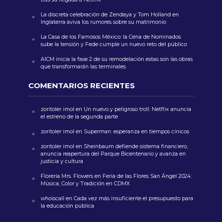
La discreta celebración de Zendaya y Tom Holland en
Inglaterra aviva los rumores sobre su matrimonio
La Casa de los Famosos México: la Cena de Nominados
sube la tensión y Fede cumple un nuevo reto del público
AICM inicia la fase 2 de su remodelación estas son las obras
que transformarán las terminales
COMENTARIOS RECIENTES
zoritoler imol
en
Un nuevo y peligroso troll: Netflix anuncia
el estreno de la segunda parte
zoritoler imol
en
Superman: esperanza en tiempos cínicos
zoritoler imol
en
Sheinbaum defiende sistema financiero,
anuncia reapertura del Parque Bicentenario y avanza en
justicia y cultura
Florería Mrs. Flowers
en
Feria de las Flores San Ángel 2024:
Música, Color y Tradición en CDMX
whoiscall
en
Cada vez más insuficiente el presupuesto para
la educación pública