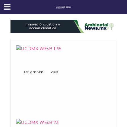
Estilo de vida
Salud
Nuevo estudio vincula el
Trastorno Límite de la
Personalidad con factores
genéticos
22 Vistas
26 julio, 2026