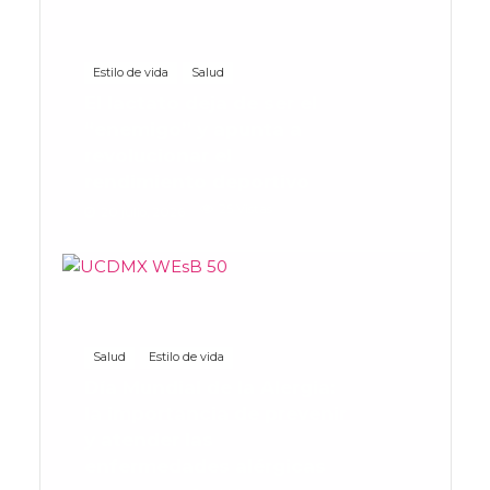
Estilo de vida
Salud
El lactato deja de ser el
“enemigo” y apunta a
revolucionar el
rendimiento deportivo
25 Vistas
20 julio, 2026
Salud
Estilo de vida
Día Mundial de la Alergia:
la importancia de prevenir
y atender las
enfermedades alérgicas