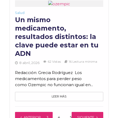
Salud
Un mismo
medicamento,
resultados distintos: la
clave puede estar en tu
ADN
62 Vistas
16 Lectura mínima
8 abril, 2026
Redacción: Grecia Rodríguez Los
medicamentos para perder peso
como Ozempic no funcionan igual en...
LEER MÁS
ANTERIOR
1
2
3
4
5
SIGUIENTE
…
90