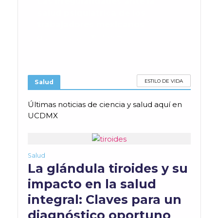
Las irregularidades ante la
salud psiquiátrica de los
trabajadores mexicanos
53 Vistas
25 junio, 2026
ESTILO DE VIDA
Salud
Últimas noticias de ciencia y salud aquí en
UCDMX
Salud
La glándula tiroides y su
impacto en la salud
integral: Claves para un
diagnóstico oportuno