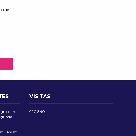
ón del
TES
VISITAS
groso troll:
920,840
 segunda
eranza en