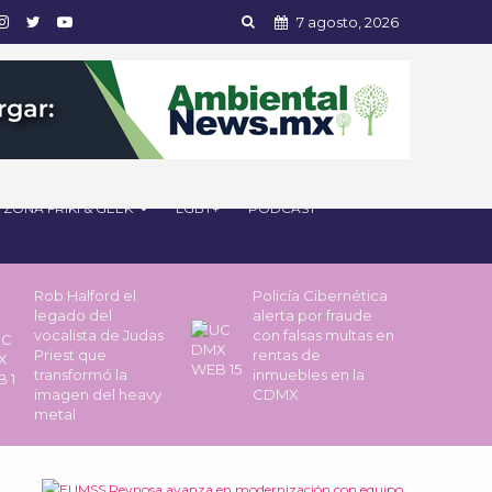
7 agosto, 2026
ZONA FRIKI & GEEK
LGBT+
PODCAST
Rob Halford el
Policía Cibernética
legado del
alerta por fraude
vocalista de Judas
con falsas multas en
Priest que
rentas de
transformó la
inmuebles en la
imagen del heavy
CDMX
metal