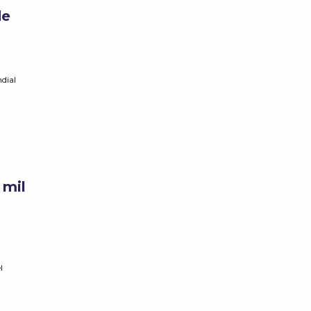
de
dial
 mil
l