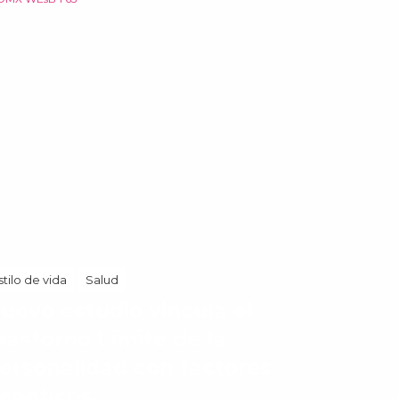
stilo de vida
Salud
uevo estudio vincula el
rastorno Límite de la
ersonalidad con factores
enéticos