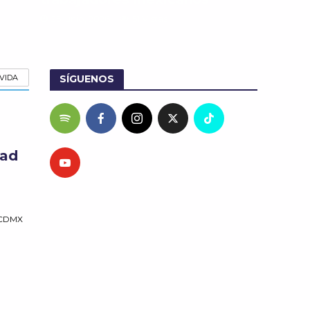
25 junio, 2026
51 Vistas
 VIDA
SÍGUENOS
dad
n CDMX