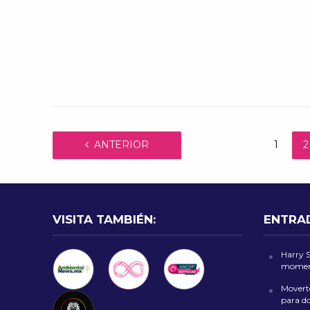
ANTERIOR
1
2
VISITA TAMBIÉN:
ENTRA
Harry 
moment
Moverte
para d