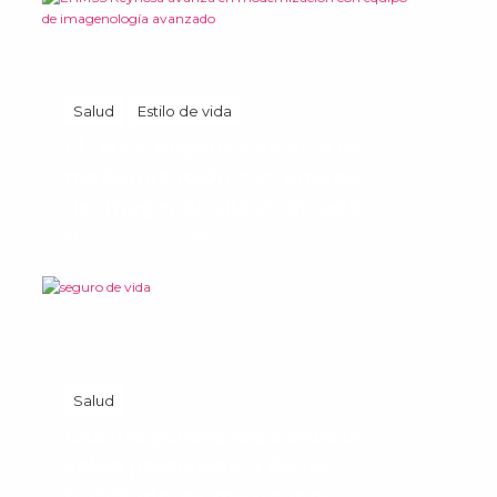
Salud
Estilo de vida
El IMSS Reynosa avanza en
modernización con equipo
de imagenología avanzado
26 junio, 2026
60 Vistas
Salud
Las irregularidades ante la
salud psiquiátrica de los
trabajadores mexicanos