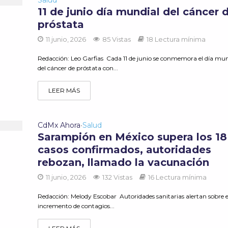
Salud
11 de junio día mundial del cáncer 
próstata
11 junio, 2026
85 Vistas
18 Lectura mínima
Redacción: Leo Garfias Cada 11 de junio se conmemora el día mun
del cáncer de próstata con...
LEER MÁS
CdMx Ahora
Salud
•
Sarampión en México supera los 18
casos confirmados, autoridades
rebozan, llamado la vacunación
11 junio, 2026
132 Vistas
16 Lectura mínima
Redacción: Melody Escobar Autoridades sanitarias alertan sobre e
incremento de contagios...