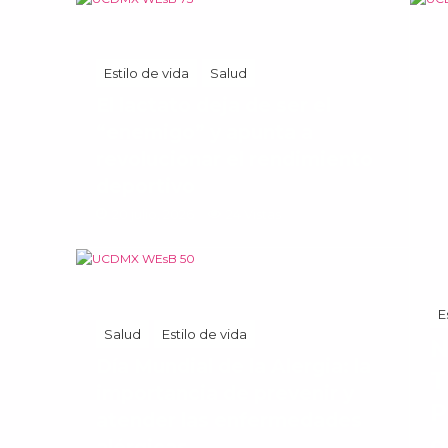
Estilo de vida
Salud
El lactato deja de ser el
“enemigo” y apunta a
revolucionar el rendimiento
deportivo
20 julio, 2026
24 Vistas
E
Salud
Estilo de vida
N
Día Mundial de la Alergia: la
T
importancia de prevenir y
P
atender las enfermedades
g
alérgicas