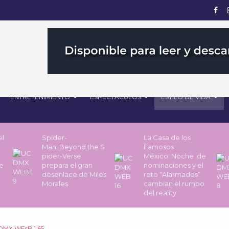
ENTRETENIMIENTO
ESPECTÁCULOS
ESTILO DE VIDA
el
Spider-
La Casa de los
Man: Beyond the S
Famosos
pider-Verse
México: Noche de
he
prepara el gran
nominaciones y el
desenlace de Miles
reto “Alarmados”
Morales
cambian el rumbo
del reality