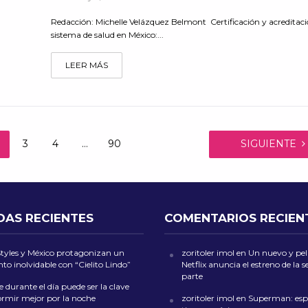
Redacción: Michelle Velázquez Belmont Certificación y acreditaci
sistema de salud en México:...
LEER MÁS
3
4
…
90
SIGUIENTE
DAS RECIENTES
COMENTARIOS RECIEN
Styles y México protagonizan un
zoritoler imol
en
Un nuevo y peli
o inolvidable con “Cielito Lindo”
Netflix anuncia el estreno de la
parte
 durante el día puede ser la clave
ormir mejor por la noche
zoritoler imol
en
Superman: esp