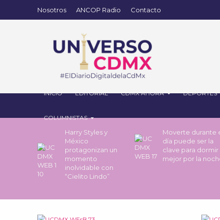
Nosotros
ANCOP Radio
Contacto
INICIO
EDITORIAL
CDMX AHORA
DEPORTES
COLUMNISTAS
Harry Styles y
Moverte durante 
México
día puede ser la
protagonizan un
clave para dormir
momento
mejor por la noc
inolvidable con
“Cielito Lindo”