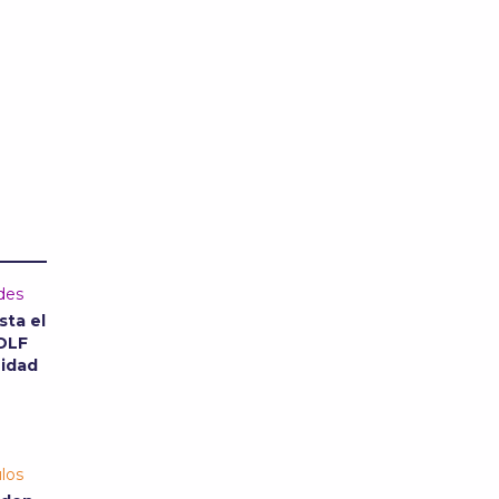
des
sta el
CDLF
nidad
los