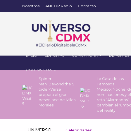
Nosotros
ANCOP Radio
Contacto
INICIO
EDITORIAL
CDMX AHORA
DEPORTES
COLUMNISTAS
Spider-
La Casa de los
Man: Beyond the S
Famosos
pider-Verse
México: Noche 
prepara el gran
nominaciones y el
desenlace de Miles
reto “Alarmados”
Morales
cambian el rumb
del reality
UNIVERSO
Celebridades