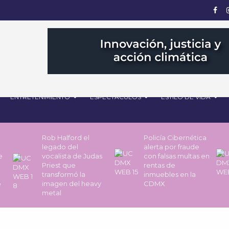
ENTRETENIMIENTO
ESPECTÁCULOS
ESTILO DE VIDA
Rob Halford el
Policía Cibernética
legado del
alerta por fraude
de
vocalista de Judas
con falsas multas en
Priest que
rentas de
transformó la
inmuebles en la
o
imagen del heavy
CDMX
metal