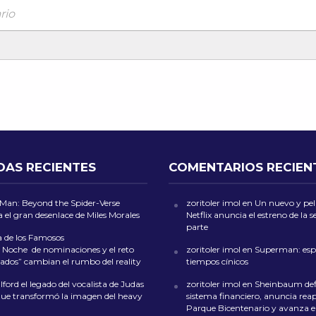
rio
DAS RECIENTES
COMENTARIOS RECIEN
-Man: Beyond the Spider-Verse
zoritoler imol
en
Un nuevo y peli
 el gran desenlace de Miles Morales
Netflix anuncia el estreno de la
parte
a de los Famosos
 Noche de nominaciones y el reto
zoritoler imol
en
Superman: esp
ados” cambian el rumbo del reality
tiempos cínicos
ford el legado del vocalista de Judas
zoritoler imol
en
Sheinbaum def
que transformó la imagen del heavy
sistema financiero, anuncia reap
Parque Bicentenario y avanza en