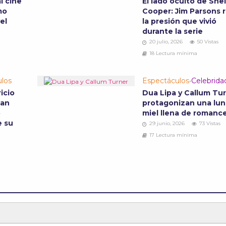
l cine
El lado oculto de She
mo
Cooper: Jim Parsons 
vel
la presión que vivió
durante la serie
20 julio, 2026
50 Vistas
18 Lectura mínima
los
Espectáculos
•
Celebrida
icio
Dua Lipa y Callum Tu
zan
protagonizan una lun
o
miel llena de romanc
e su
29 junio, 2026
73 Vistas
17 Lectura mínima