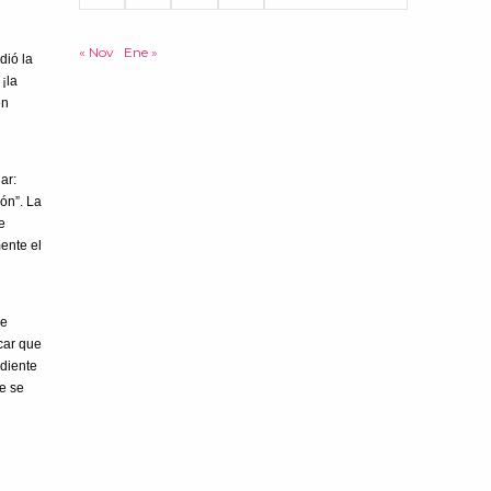
« Nov
Ene »
dió la
¡la
en
ar:
ón”. La
e
mente el
re
icar que
ndiente
ue se