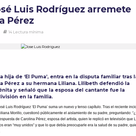
José Luis Rodríguez arremete
na Pérez
14 Lectura mínima
a hija de ‘El Puma’, entra en la disputa familiar tras l
a Pérez a su hermana Liliana. Lilibeth defendió la
nita y señaló que la esposa del cantante fue la
ivisión en la familia.
José Luis Rodríguez ‘El Puma’ suma un nuevo y tenso capítulo. Tras el reciente inci
 Liliana Morillo, cuestionó públicamente el aislamiento de su padre, preguntando: 
espuesta de Carolina Pérez, esposa del artista, quien le replicó en televisión que L
los eran “muy unidos” y que lo que debía preocuparle era la salud de su padre, qui
.