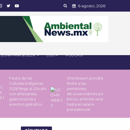
6 agosto, 2026
ZONA FRIKI & GEEK
LGBT+
PODCAST
Fiesta de las
Sheinbaum pondrá
Culturas Indígenas
límite a las
2026 llega al Zócalo
pensiones
con artesanías,
de exservidores pú
gastronomía y
blicos; el límite será
eventos gratuitos
hasta el salario
presidencial