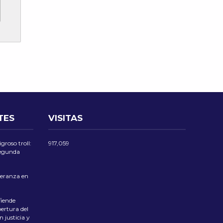
TES
VISITAS
groso troll:
917,059
 segunda
eranza en
iende
ertura del
 justicia y