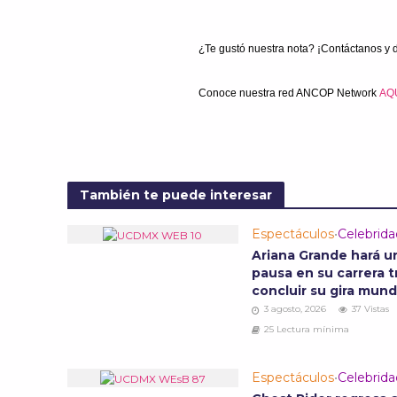
¿Te gustó nuestra nota? ¡Contáctanos y 
Conoce nuestra red ANCOP Network
AQ
También te puede interesar
Espectáculos
•
Celebrid
Ariana Grande hará u
pausa en su carrera t
concluir su gira mund
3 agosto, 2026
37 Vistas
25 Lectura mínima
Espectáculos
•
Celebrid