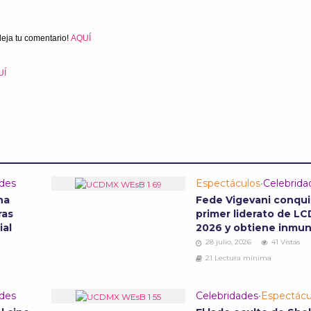
deja tu comentario!
AQUÍ
UÍ
ades
Espectáculos
•
Celebrida
na
Fede Vigevani conqui
ras
primer liderato de L
ial
2026 y obtiene inmu
28 julio, 2026
41 Vistas
21 Lectura mínima
ades
Celebridades
•
Espectácu