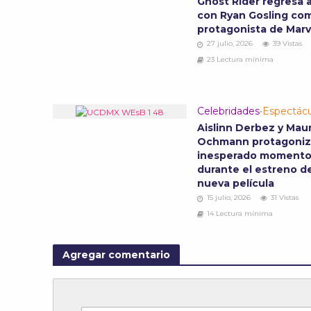
Ghost Rider regresa a
con Ryan Gosling co
protagonista de Mar
27 julio, 2026
39 Vistas
23 Lectura mínima
Celebridades
•
Espectácu
Aislinn Derbez y Maur
Ochmann protagoni
inesperado moment
durante el estreno d
nueva película
15 julio, 2026
31 Vistas
14 Lectura mínima
Agregar comentario