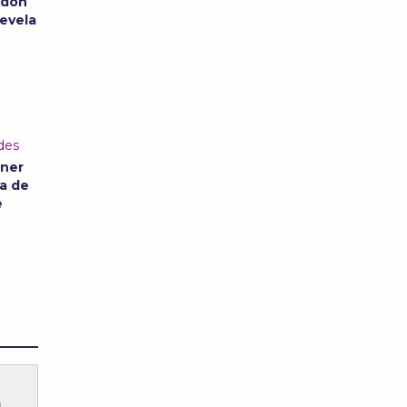
ldon
revela
des
rner
a de
e