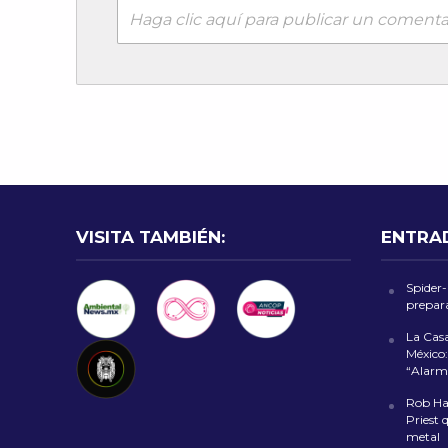
Haga clic aquí para publicar un comenta
VISITA TAMBIÉN:
ENTRA
Spider
prepara
La Cas
México:
“Alarm
Rob Hal
Priest 
metal