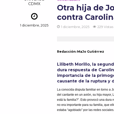
CDMX
Otra hija de 
contra Caroli
1 diciembre, 2025
1 diciembre, 2025
229 Vistas
Redacción:
MaJo
Gutiérrez
Lilibeth Morillo, la segund
dura respuesta de Carolin
importancia de la primogé
causante de la ruptura y d
La conocida disputa familiar en torno a 
del cantante en un avión, su hija mayor,
está tu familia?”. Esto provocó una dura r
no era importante para su familia, que el
estaba “agobiado” por las redes sociales