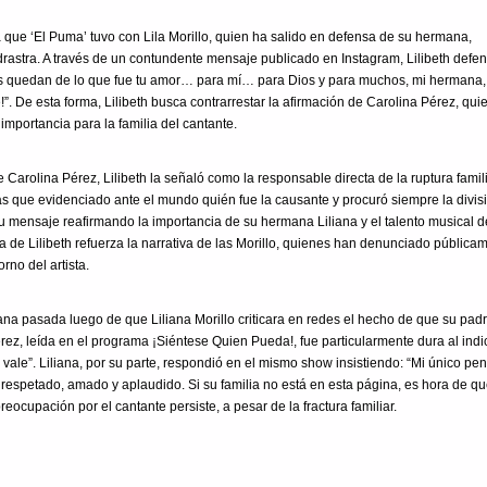
ja que ‘El Puma’ tuvo con Lila Morillo, quien ha salido en defensa de su hermana,
astra. A través de un contundente mensaje publicado en Instagram, Lilibeth defen
as quedan de lo que fue tu amor… para mí… para Dios y para muchos, mi hermana, 
!”. De esta forma, Lilibeth busca contrarrestar la afirmación de Carolina Pérez, qui
importancia para la familia del cantante.
arolina Pérez, Lilibeth la señaló como la responsable directa de la ruptura famili
 que evidenciado ante el mundo quién fue la causante y procuró siempre la divisi
u mensaje reafirmando la importancia de su hermana Liliana y el talento musical d
a de Lilibeth refuerza la narrativa de las Morillo, quienes han denunciado pública
orno del artista.
mana pasada luego de que Liliana Morillo criticara en redes el hecho de que su pad
érez, leída en el programa ¡Siéntese Quien Pueda!, fue particularmente dura al ind
e vale”. Liliana, por su parte, respondió en el mismo show insistiendo: “Mi único pe
 respetado, amado y aplaudido. Si su familia no está en esta página, es hora de q
eocupación por el cantante persiste, a pesar de la fractura familiar.