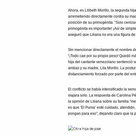
Ahora, es Lilibeth Morillo, la segunda hi
arremetiendo directamente contra su madr
posición de su primogénita: “Solo ceniz
primogénita es importante! ¡Así de simple
aseguró que Liliana no era una figura de 
Sin mencionar directamente el nombre de C
“¡Todo cae por su propio peso! Quedó más
hija del cantante venezolano sentenció s
ambas y su madre, Lila Morillo. La postur
distanciamiento forzado por parte del ent
El conflicto se había intensificado la se
viajara solo. La respuesta de Carolina P
la opinión de Liliana sobre su familia “m
es que ‘El Puma’ esté cuidado, atendido,
pongan para eso”, dejando claro que la pr