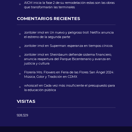
AICM inicia la fase 2 de su remodelación estas son las obras
que transformarán las terminales
COMENTARIOS RECIENTES
zoritoler imol
en
Un nuevo y peligroso troll: Netflix anuncia
el estreno de la segunda parte
zoritoler imol
en
Superman: esperanza en tiempos cínicos
zoritoler imol
en
Sheinbaum defiende sistema financiero,
anuncia reapertura del Parque Bicentenario y avanza en
justicia y cultura
Florería Mrs. Flowers
en
Feria de las Flores San Ángel 2024:
Música, Color y Tradición en CDMX
whoiscall
en
Cada vez más insuficiente el presupuesto para
la educación pública
VISITAS
928,329