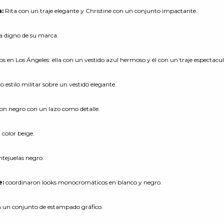
a:
Rita con un traje elegante y Christine con un conjunto impactante.
a digno de su marca.
os en Los Ángeles: ella con un vestido azul hermoso y él con un traje espectacul
ico estilo militar sobre un vestido elegante.
n negro con un lazo como detalle.
color beige.
ntejuelas negro.
e:
coordinaron looks monocromáticos en blanco y negro.
n un conjunto de estampado gráfico.