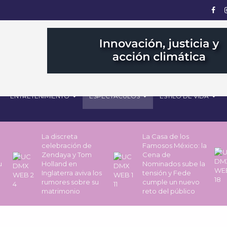
ENTRETENIMIENTO
ESPECTÁCULOS
ESTILO DE VIDA
La discreta
La Casa de los
celebración de
Famosos México: la
Zendaya y Tom
Cena de
u
Holland en
Nominados sube la
Inglaterra aviva los
tensión y Fede
rumores sobre su
cumple un nuevo
matrimonio
reto del público