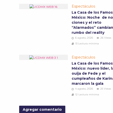
Espectáculos
La Casa de los Famo
México: Noche de n
ciones y el reto
“Alarmados” cambian
rumbo del reality
6 agosto, 2026
26 Vistas
13 Lectura mínima
Espectáculos
La Casa de los Famo
México: nuevo líder, l
ouija de Fede y el
cumpleaños de Karin
marcaron la gala
4 agosto, 2026
25 Vistas
12 Lectura mínima
Agregar comentario