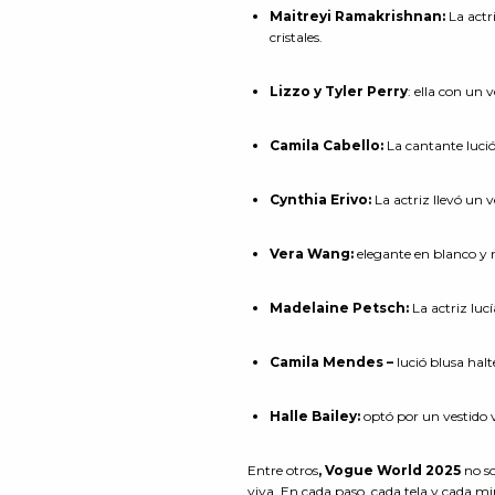
Maitreyi Ramakrishnan:
La actr
cristales.
Lizzo y Tyler Perry
: ella con un 
Camila Cabello:
La cantante luci
Cynthia Erivo:
La actriz llevó un 
Vera Wang:
elegante en blanco y 
Madelaine Petsch:
La actriz luc
Camila Mendes –
lució blusa halt
Halle Bailey:
optó por un vestido
Entre otros
, Vogue World 2025
no so
viva. En cada paso, cada tela y cada mir