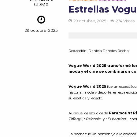
CDMX
Estrellas Vog
29 octubre, 2025
274 Vistas
29 octubre, 2025
Redacción:
Daniela Paredes Rocha
Vogue
World
2025 transformó lo
moda y el cine se combinaron con
Vogue World 2025
fue un espectácu
historia, moda y deporte, en esta edici
su estética y legado.
Aunque los estudios de
Paramount Pi
Tiffany
”, “
Psicosis
” y “
El padrino
”, aho
La noche fue un homenaje a la colabora