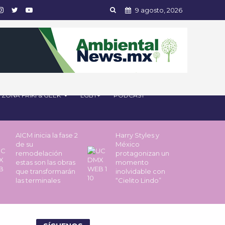
9 agosto, 2026
ZONA FRIKI & GEEK
LGBT+
PODCAST
AICM inicia la fase 2
Harry Styles y
de su
México
remodelación
protagonizan un
estas son las obras
momento
que transformarán
inolvidable con
las terminales
“Cielito Lindo”