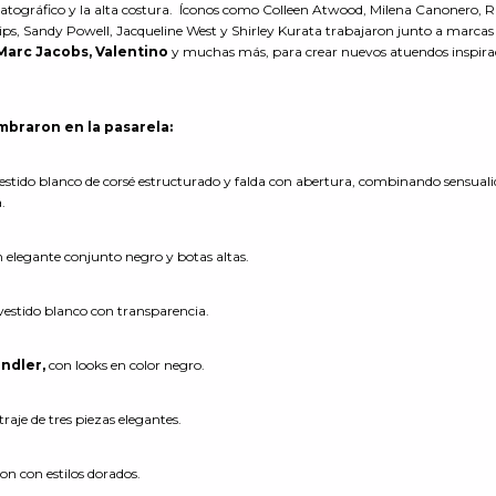
ematográfico y la alta costura. Íconos como Colleen Atwood, Milena Canonero, R
lips, Sandy Powell, Jacqueline West y Shirley Kurata trabajaron junto a marcas
 Marc Jacobs, Valentino
y muchas más, para crear nuevos atuendos inspira
braron en la pasarela:
stido blanco de corsé estructurado y falda con abertura, combinando sensuali
.
elegante conjunto negro y botas altas.
estido blanco con transparencia.
ndler,
con looks en color negro.
raje de tres piezas elegantes.
ron con estilos dorados.