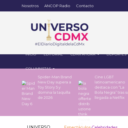
Nosotros
ANCOP Radio
Contacto
INICIO
EDITORIAL
CDMX AHORA
DEPORTES
COLUMNISTAS
Spider-Man Brand
Cine LGBT
New Day supera a
latinoamericano
Toy Story 5 y
destaca con “La
domina la taquilla
Bola Negra” tras s
de 2026
llegada a Netflix
UNIVERSO
Espectáculos
•
Celebridades