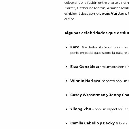
celebrando la fusión entre el arte cin
Carter, Catherine Martin, Arianne Phil
emblemáticas como
Louis Vuitton,
el cine.
Algunas celebridades que deslum
Karol G –
deslumbró con un minive
porte en cada paso sobre la pasarela
Eiza González:
deslumbró con un 
Winnie Harlow:
Impactó con un v
Casey Wasserman y Jenny Cha
Yilong Zhu –
con un espectacular t
Camila Cabello y Becky G
brilla