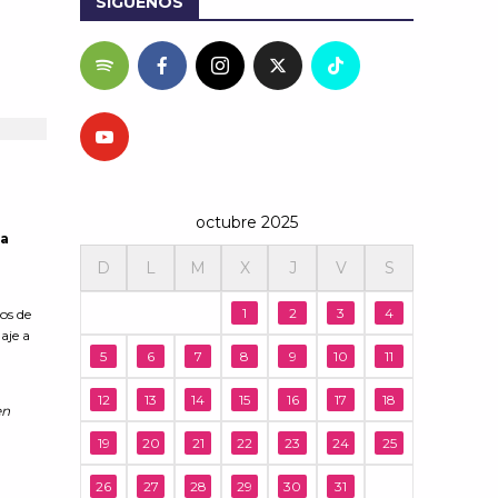
SÍGUENOS
octubre 2025
la
D
L
M
X
J
V
S
1
2
3
4
os de
aje a
5
6
7
8
9
10
11
12
13
14
15
16
17
18
en
19
20
21
22
23
24
25
26
27
28
29
30
31