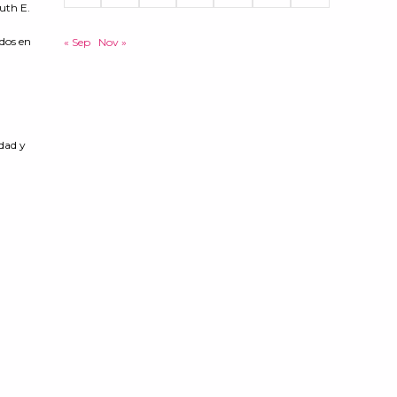
uth E.
dos en
« Sep
Nov »
dad y