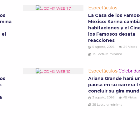
Espectáculos
sos
La Casa de los Famos
omina
México: Karina cambia
habitaciones y el Cin
 el
los Famosos desata
reacciones
5 agosto, 2026
24 Vistas
14 Lectura mínima
Espectáculos
•
Celebrida
sos
Ariana Grande hará u
a
pausa en su carrera t
concluir su gira mund
a
3 agosto, 2026
45 Vistas
25 Lectura mínima