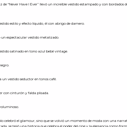
iz de “Never Have I Ever” llevó un increíble vestido estampado y con bordados d
vestido estilo y efecto líquido, él con abrigo de damero.
ó un espectacular vestido metalizado.
vestido satinado en tono azul bebé vintage.
negro.
ía un vestido seductor en tonos café.
er con cinturón y falda plisada.
 voluminoso.
lo celebró el glamour, sino que se volvió un momento de moda con una narra
ada, se tejió una historia que celebra el poder del cine y la elegancia como for