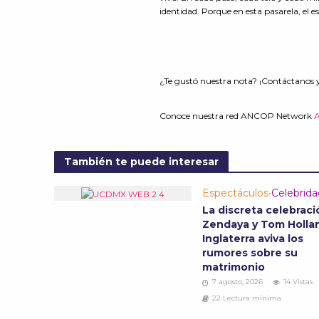
identidad. Porque en esta pasarela, el e
¿Te gustó nuestra nota? ¡Contáctanos 
Conoce nuestra red ANCOP Network
También te puede interesar
Espectáculos
•
Celebrid
La discreta celebraci
Zendaya y Tom Holla
Inglaterra aviva los
rumores sobre su
matrimonio
7 agosto, 2026
14 Vistas
22 Lectura mínima