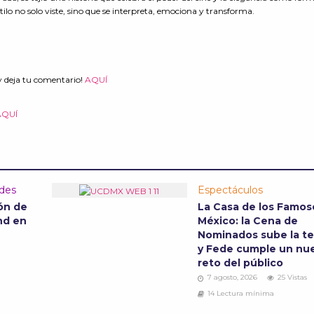
stilo no solo viste, sino que se interpreta, emociona y transforma.
y deja tu comentario!
AQUÍ
AQUÍ
ades
Espectáculos
ón de
La Casa de los Famos
nd en
México: la Cena de
Nominados sube la t
y Fede cumple un nu
reto del público
7 agosto, 2026
25 Vistas
14 Lectura mínima