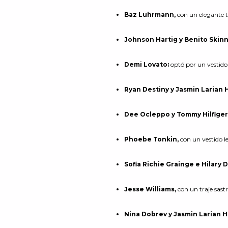
Baz Luhrmann,
con un elegante t
Johnson Hartig y Benito Skin
Demi Lovato:
optó por un vestido
Ryan Destiny y Jasmin Larian
Dee Ocleppo y Tommy Hilfiger
Phoebe Tonkin,
con un vestido l
Sofia Richie Grainge e Hilary 
Jesse Williams,
con un traje sastr
Nina Dobrev y Jasmin Larian 