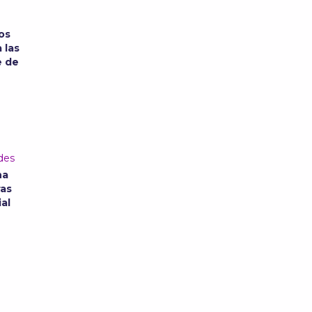
os
 las
e de
des
na
ras
ial