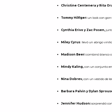
Christine Centenera y Rita Or
Tommy Hilfiger:
un look con gorr
Cynthia Erivo y Zac Posen,
junt
Miley Cyrus
: llevó un abrigo viníl
Madison Beer:
combinó blanco co
Mindy Kaling,
con un conjunto en 
Nina Dobrev,
con un vestido de le
Barbara Palvin y Dylan Sprous
Jennifer Hudson:
sorprendió co