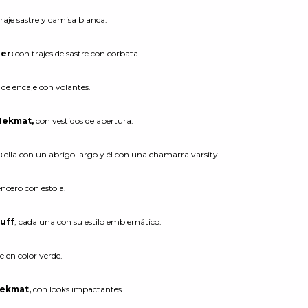
raje sastre y camisa blanca.
ner:
con trajes de sastre con corbata.
 de encaje con volantes.
 Hekmat,
con vestidos de abertura.
:
ella con un abrigo largo y él con una chamarra varsity.
encero con estola.
Duff
, cada una con su estilo emblemático.
e en color verde.
Hekmat,
con looks impactantes.