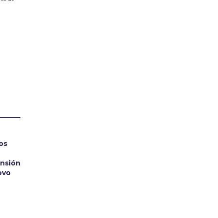
os
ensión
evo