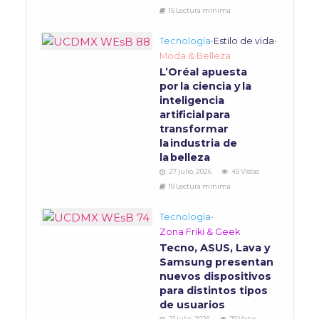
15 Lectura mínima
Tecnología
•
Estilo de vida
•
Moda & Belleza
L’Oréal apuesta
por la ciencia y la
inteligencia
artificial para
transformar
la industria de
la belleza
27 julio, 2026
45 Vistas
19 Lectura mínima
Tecnología
•
Zona Friki & Geek
Tecno, ASUS, Lava y
Samsung presentan
nuevos dispositivos
para distintos tipos
de usuarios
21 julio, 2026
70 Vistas