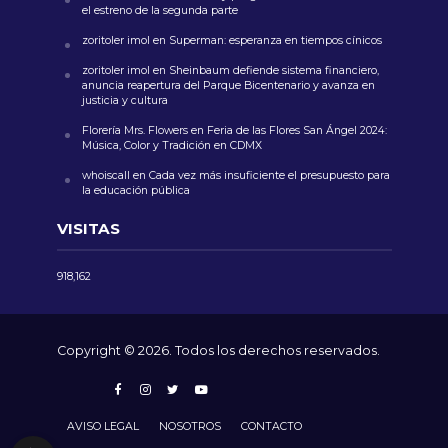
el estreno de la segunda parte
zoritoler imol
en
Superman: esperanza en tiempos cínicos
zoritoler imol
en
Sheinbaum defiende sistema financiero,
anuncia reapertura del Parque Bicentenario y avanza en
justicia y cultura
Florería Mrs. Flowers
en
Feria de las Flores San Ángel 2024:
Música, Color y Tradición en CDMX
whoiscall
en
Cada vez más insuficiente el presupuesto para
la educación pública
VISITAS
918,162
Copyright © 2026. Todos los derechos reservados.
AVISO LEGAL
NOSOTROS
CONTACTO