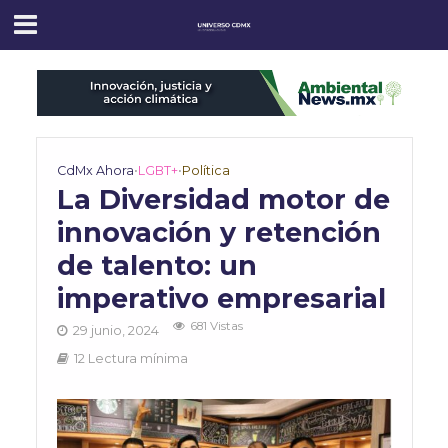
CdMx Ahora
•
LGBT+
•
Política
La Diversidad motor de
innovación y retención
de talento: un
imperativo empresarial
681 Vistas
29 junio, 2024
12 Lectura mínima