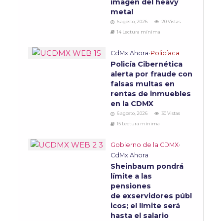
imagen del heavy
metal
6 agosto, 2026
20 Vistas
14 Lectura mínima
CdMx Ahora
•
Policíaca
Policía Cibernética
alerta por fraude con
falsas multas en
rentas de inmuebles
en la CDMX
6 agosto, 2026
30 Vistas
15 Lectura mínima
Gobierno de la CDMX
•
CdMx Ahora
Sheinbaum pondrá
límite a las
pensiones
de exservidores públ
icos; el límite será
hasta el salario