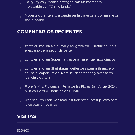
Harry Styles y México protagonizan un momento
inolvidable con “Cielito Lindo”
Moverte durante el día puede ser la clave para dormir mejor
por la noche
COMENTARIOS RECIENTES
zoritoler imol
en
Un nuevo y peligroso troll: Netflix anuncia
el estreno de la segunda parte
zoritoler imol
en
Superman: esperanza en tiempos cínicos
zoritoler imol
en
Sheinbaum defiende sistema financiero,
anuncia reapertura del Parque Bicentenario y avanza en
justicia y cultura
Florería Mrs. Flowers
en
Feria de las Flores San Ángel 2024:
Música, Color y Tradición en CDMX
whoiscall
en
Cada vez más insuficiente el presupuesto para
la educación pública
VISITAS
926,460