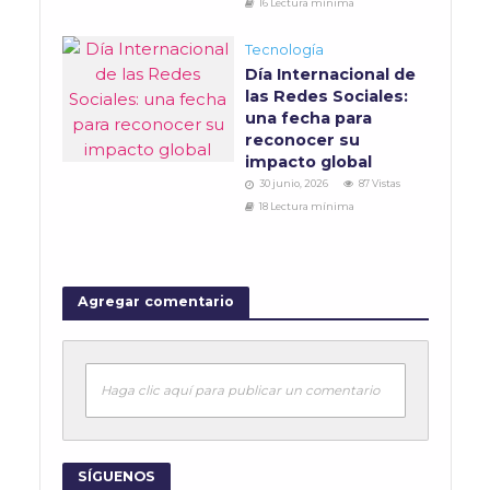
16 Lectura mínima
Tecnología
Día Internacional de
las Redes Sociales:
una fecha para
reconocer su
impacto global
30 junio, 2026
87 Vistas
18 Lectura mínima
Agregar comentario
Haga clic aquí para publicar un comentario
SÍGUENOS