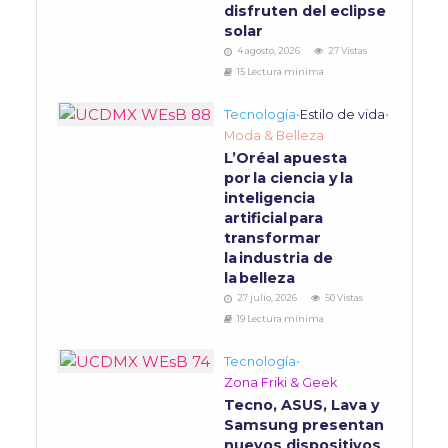
disfruten del eclipse
solar
4 agosto, 2026
27 Vistas
15 Lectura mínima
Tecnología
•
Estilo de vida
•
Moda & Belleza
L’Oréal apuesta
por la ciencia y la
inteligencia
artificial para
transformar
la industria de
la belleza
27 julio, 2026
50 Vistas
19 Lectura mínima
Tecnología
•
Zona Friki & Geek
Tecno, ASUS, Lava y
Samsung presentan
nuevos dispositivos