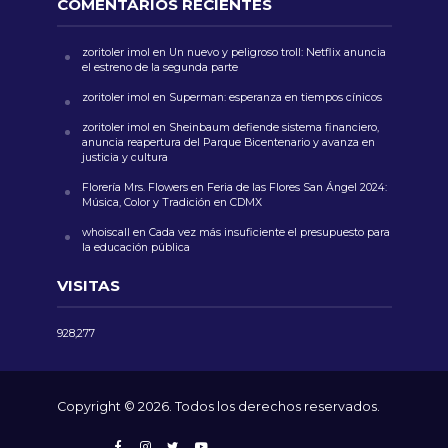
COMENTARIOS RECIENTES
zoritoler imol
en
Un nuevo y peligroso troll: Netflix anuncia
el estreno de la segunda parte
zoritoler imol
en
Superman: esperanza en tiempos cínicos
zoritoler imol
en
Sheinbaum defiende sistema financiero,
anuncia reapertura del Parque Bicentenario y avanza en
justicia y cultura
Florería Mrs. Flowers
en
Feria de las Flores San Ángel 2024:
Música, Color y Tradición en CDMX
whoiscall
en
Cada vez más insuficiente el presupuesto para
la educación pública
VISITAS
928,277
Copyright © 2026. Todos los derechos reservados.