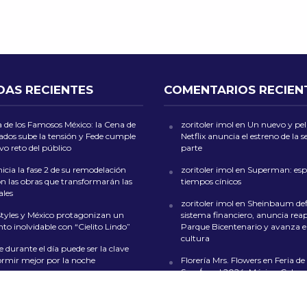
DAS RECIENTES
COMENTARIOS RECIEN
 de los Famosos México: la Cena de
zoritoler imol
en
Un nuevo y peli
dos sube la tensión y Fede cumple
Netflix anuncia el estreno de la
o reto del público
parte
icia la fase 2 de su remodelación
zoritoler imol
en
Superman: esp
on las obras que transformarán las
tiempos cínicos
ales
zoritoler imol
en
Sheinbaum def
Styles y México protagonizan un
sistema financiero, anuncia reap
o inolvidable con “Cielito Lindo”
Parque Bicentenario y avanza en
cultura
 durante el día puede ser la clave
ormir mejor por la noche
Florería Mrs. Flowers
en
Feria de 
San Ángel 2024: Música, Color y
-Man: Beyond the Spider-Verse
en CDMX
 el gran desenlace de Miles Morales
whoiscall
en
Cada vez más insufi