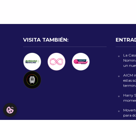
VISITA TAMBIÉN:
ENTRA
La Casa
Nomina
un nuev
AICM in
estas s
termin
Harry 
moment
CONFIGURACIÓN DE COOKIES
Moverte
para d
Spider
prepara