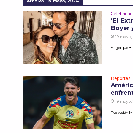
Archivo -19 mayo, 2024
Celebrida
‘El Ex
Boyer y
19 mayo,
Angelique Boy
Deportes
América
enfren
19 mayo,
Redacción M