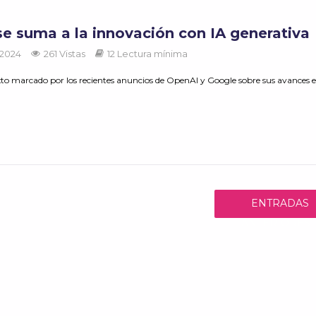
a
se suma a la innovación con IA generativa
 2024
261 Vistas
12 Lectura mínima
to marcado por los recientes anuncios de OpenAI y Google sobre sus avances en
ENTRADAS
ANTERIORES