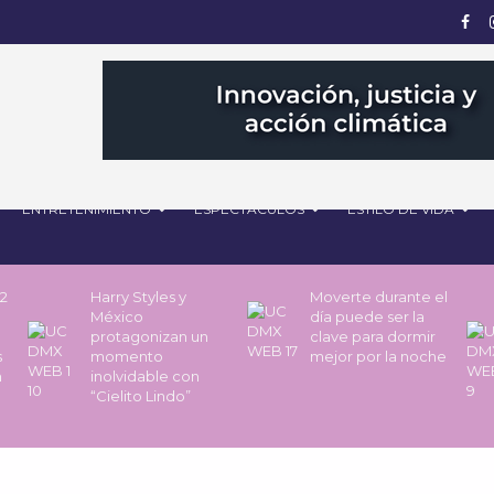
ENTRETENIMIENTO
ESPECTÁCULOS
ESTILO DE VIDA
 2
Harry Styles y
Moverte durante el
México
día puede ser la
protagonizan un
clave para dormir
s
momento
mejor por la noche
n
inolvidable con
“Cielito Lindo”