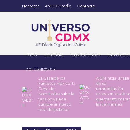
Nosotros
ANCOP Radio
Contacto
INICIO
EDITORIAL
CDMX AHORA
DEPORTES
COLUMNISTAS
La Casa de los
AICM inicia la fase
Famosos México: la
de su
Cena de
remodelación
Nominados sube la
estas son las obra
tensión y Fede
que transformará
cumple un nuevo
las terminales
reto del público