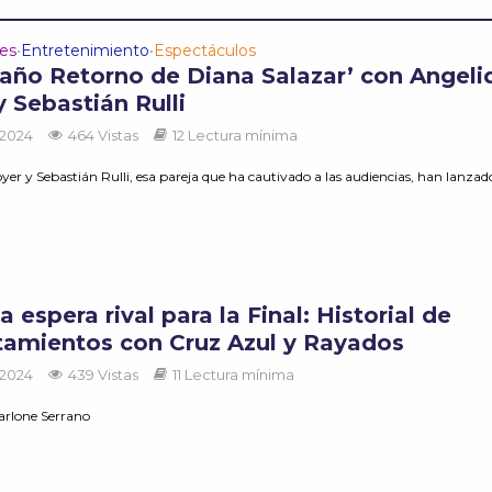
des
Entretenimiento
Espectáculos
•
•
traño Retorno de Diana Salazar’ con Angeli
 Sebastián Rulli
 2024
464 Vistas
12 Lectura mínima
er y Sebastián Rulli, esa pareja que ha cautivado a las audiencias, han lanzado
 espera rival para la Final: Historial de
tamientos con Cruz Azul y Rayados
 2024
439 Vistas
11 Lectura mínima
arlone Serrano