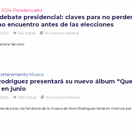
s 2024
Presidenciales
•
 debate presidencial: claves para no perde
imo encuentro antes de las elecciones
 2024
154 Vistas
10 Lectura mínima
arlone Serrano
tretenimiento
Música
•
 Rodríguez presentará su nuevo álbum “Que
 en junio
 2024
292 Vistas
10 Lectura mínima
s de junio, los fanáticos de la música de Silvio Rodríguez tendrán motivos para