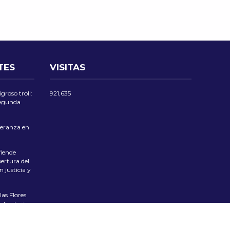
TES
VISITAS
groso troll:
921,635
 segunda
eranza en
iende
ertura del
 justicia y
las Flores
 Tradición
ciente el