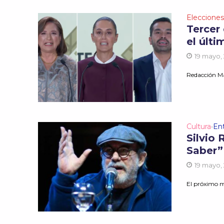
Eleccione
Tercer
el últ
19 mayo,
Redacción M
Cultura
En
•
Silvio
Saber”
19 mayo,
El próximo me