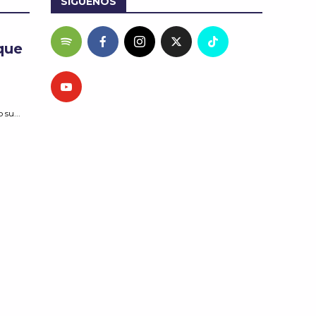
SÍGUENOS
que
 su...