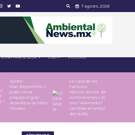
7 agosto, 2026
ZONA FRIKI & GEEK
LGBT+
PODCAST
Spider-
La Casa de los
Man: Beyond the S
Famosos
pider-Verse
México: Noche de
prepara el gran
nominaciones y el
desenlace de Miles
reto “Alarmados”
Morales
cambian el rumbo
del reality