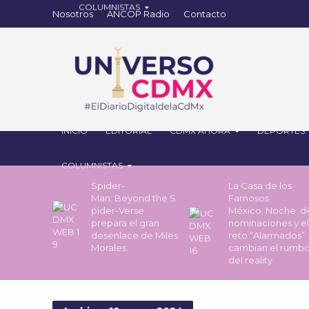
Nosotros
ANCOP Radio
Contacto
INICIO
EDITORIAL
CDMX AHORA
DEPORTES
COLUMNISTAS
Spider-
La Casa de los
Man: Beyond the S
Famosos
pider-Verse
México: Noche 
prepara el gran
nominaciones y el
desenlace de Miles
reto “Alarmados”
Morales
cambian el rumb
del reality