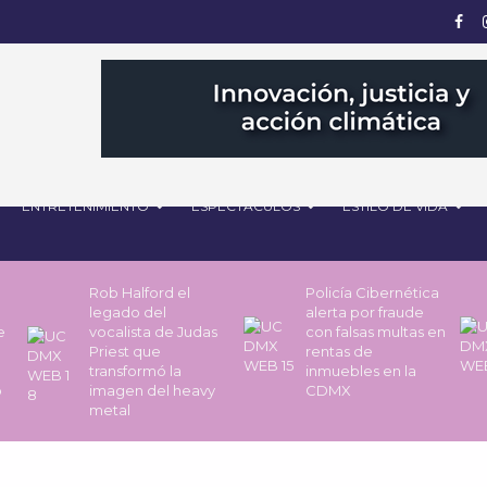
ENTRETENIMIENTO
ESPECTÁCULOS
ESTILO DE VIDA
Rob Halford el
Policía Cibernética
legado del
alerta por fraude
de
vocalista de Judas
con falsas multas en
Priest que
rentas de
transformó la
inmuebles en la
o
imagen del heavy
CDMX
metal