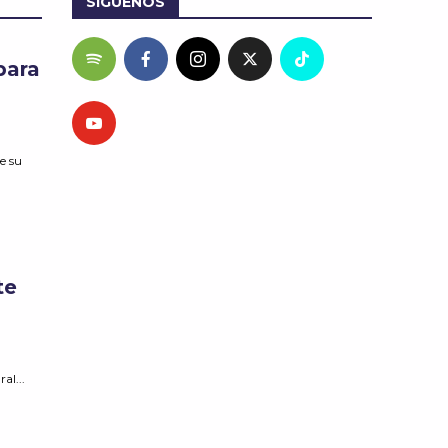
SÍGUENOS
para
e su
te
al...