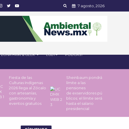
7 agosto, 2026
ZONA FRIKI & GEEK
LGBT+
PODCAST
Fiesta de las
Sheinbaum pondrá
Culturas Indígenas
límite a las
2026 llega al Zócalo
pensiones
con artesanías,
de exservidores pú
gastronomía y
blicos; el límite será
eventos gratuitos
hasta el salario
presidencial