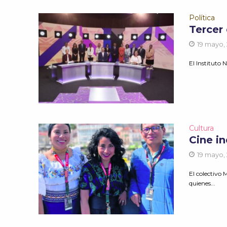
Política
Tercer 
19 mayo,
El Instituto N
Cultura
Cine i
19 mayo,
El colectivo
quienes...