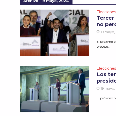
Archivo -19 mayo, 2024
Eleccione
Tercer
no per
19 mayo,
El próximo d
proceso...
Eleccione
Los tem
presid
19 mayo,
El próximo do