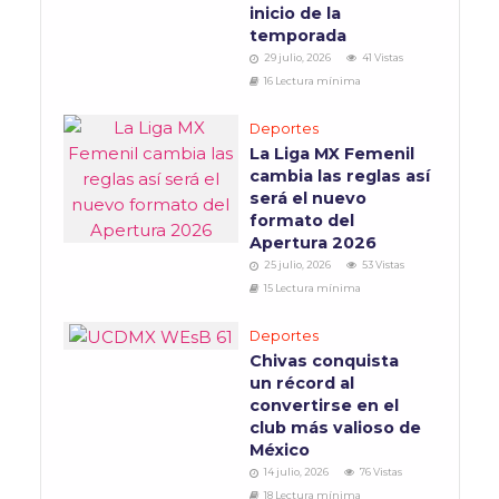
inicio de la
temporada
29 julio, 2026
41 Vistas
16 Lectura mínima
Deportes
La Liga MX Femenil
cambia las reglas así
será el nuevo
formato del
Apertura 2026
25 julio, 2026
53 Vistas
15 Lectura mínima
Deportes
Chivas conquista
un récord al
convertirse en el
club más valioso de
México
14 julio, 2026
76 Vistas
18 Lectura mínima