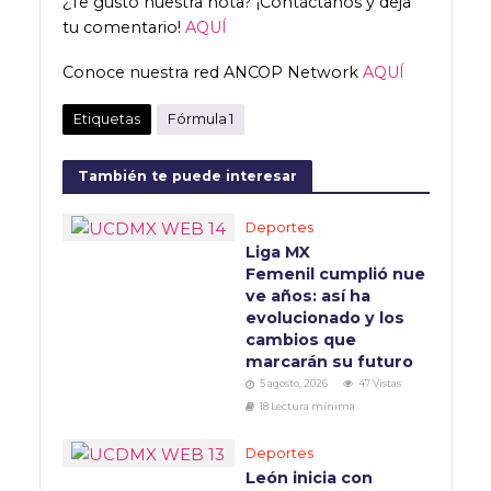
¿Te gustó nuestra nota? ¡Contáctanos y deja
tu comentario!
AQUÍ
Conoce nuestra red ANCOP Network
AQUÍ
Etiquetas
Fórmula 1
También te puede interesar
Deportes
Liga MX
Femenil cumplió nue
ve años: así ha
evolucionado y los
cambios que
marcarán su futuro
5 agosto, 2026
47 Vistas
18 Lectura mínima
Deportes
León inicia con