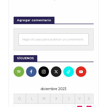
Agregar comentario
Haga clic aquí para publicar un comentario
SÍGUENOS
diciembre 2023
D
L
M
X
J
V
S