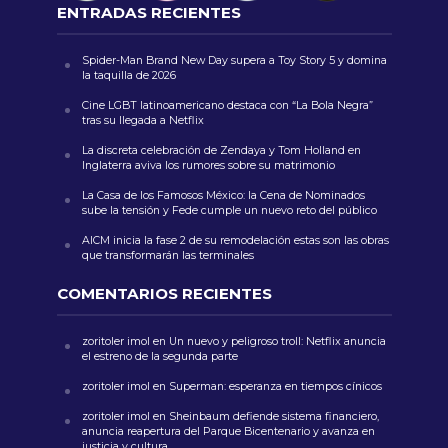
ENTRADAS RECIENTES
Spider-Man Brand New Day supera a Toy Story 5 y domina
la taquilla de 2026
Cine LGBT latinoamericano destaca con “La Bola Negra”
tras su llegada a Netflix
La discreta celebración de Zendaya y Tom Holland en
Inglaterra aviva los rumores sobre su matrimonio
La Casa de los Famosos México: la Cena de Nominados
sube la tensión y Fede cumple un nuevo reto del público
AICM inicia la fase 2 de su remodelación estas son las obras
que transformarán las terminales
COMENTARIOS RECIENTES
zoritoler imol
en
Un nuevo y peligroso troll: Netflix anuncia
el estreno de la segunda parte
zoritoler imol
en
Superman: esperanza en tiempos cínicos
zoritoler imol
en
Sheinbaum defiende sistema financiero,
anuncia reapertura del Parque Bicentenario y avanza en
justicia y cultura