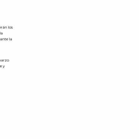
erán los
la
ante la
marzo
e y