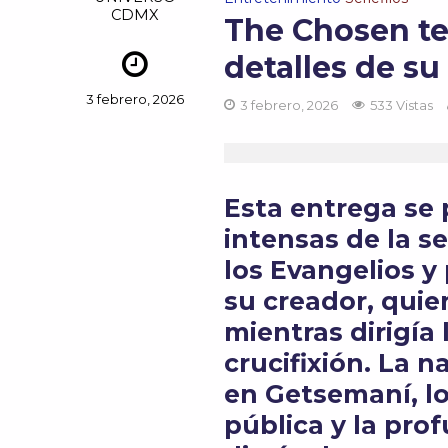
CDMX
The Chosen te
detalles de s
3 febrero, 2026
3 febrero, 2026
533 Vistas
Esta entrega se 
intensas de la se
los Evangelios y
su creador, quien
mientras dirigía
crucifixión. La n
en Getsemaní, los
pública y la pro