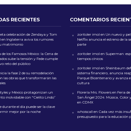
DAS RECIENTES
COMENTARIOS RECIEN
reta celebración de Zendaya y Tom
zoritoler imol
en
Un nuevo y peli
 en Inglaterra aviva los rumores
Netflix anuncia el estreno de la
su matrimonio
parte
 de los Famosos México: la Cena de
zoritoler imol
en
Superman: esp
dos sube la tensión y Fede cumple
tiempos cínicos
o reto del público
zoritoler imol
en
Sheinbaum def
icia la fase 2 de su remodelación
sistema financiero, anuncia reap
on las obras que transformarán las
Parque Bicentenario y avanza en
ales
cultura
Styles y México protagonizan un
Florería Mrs. Flowers
en
Feria de 
o inolvidable con “Cielito Lindo”
San Ángel 2024: Música, Color y
en CDMX
 durante el día puede ser la clave
ormir mejor por la noche
whoiscall
en
Cada vez más insufi
presupuesto para la educación 