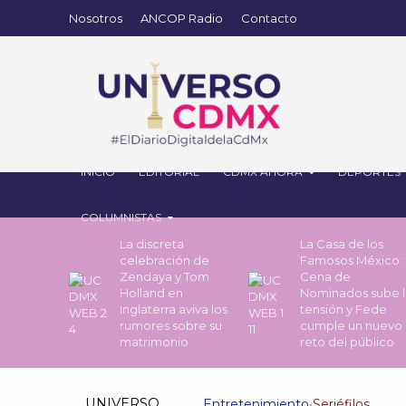
Nosotros
ANCOP Radio
Contacto
INICIO
EDITORIAL
CDMX AHORA
DEPORTES
COLUMNISTAS
La discreta
La Casa de los
celebración de
Famosos México: 
Zendaya y Tom
Cena de
Holland en
Nominados sube l
Inglaterra aviva los
tensión y Fede
rumores sobre su
cumple un nuevo
matrimonio
reto del público
UNIVERSO
Entretenimiento
•
Seriéfilos