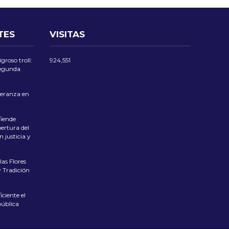
TES
VISITAS
groso troll:
924,551
 segunda
eranza en
iende
ertura del
 justicia y
las Flores
 Tradición
ciente el
pública