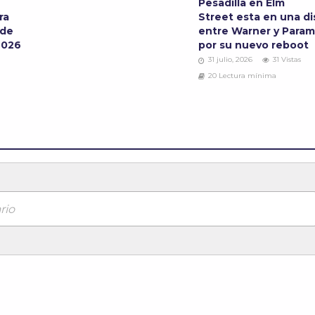
Pesadilla en Elm
ra
Street esta en una d
 de
entre Warner y Para
2026
por su nuevo reboot
31 julio, 2026
31 Vistas
20 Lectura mínima
rio