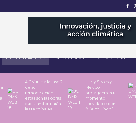
ENTRETENIMIENTO
ESPECTÁCULOS
ESTILO DE VIDA
AICM inicia la fase 2
Harry Styles y
la
de su
México
remodelación
protagonizan un
a
estas son las obras
momento
que transformarán
inolvidable con
las terminales
“Cielito Lindo”