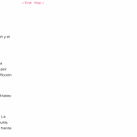
« Ene
Mar »
h y el
ha
o por
ficción
e Mateo
. La
ulos.
 frente