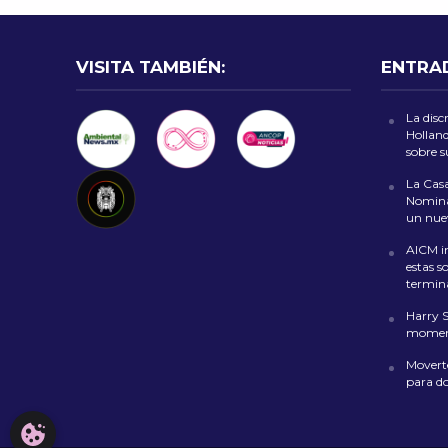
VISITA TAMBIÉN:
ENTRA
La disc
Holland
sobre 
La Casa
Nomina
un nuev
AICM in
estas s
termin
Harry 
moment
Moverte
para d
CONFIGURACIÓN DE COOKIES