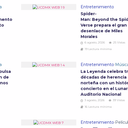
a
Entretenimiento
Spider-
mento
Man: Beyond the Spid
to
Verse prepara el gran
desenlace de Miles
Morales
6 agosto, 2026
25 Vistas
19 Lectura mínima
a
Entretenimiento
•
Músic
pulsa
La Leyenda celebra t
n de
décadas de herencia
anos
norteña con un histó
concierto en el Lunar
Auditorio Nacional
3 agosto, 2026
39 Vistas
16 Lectura mínima
Entretenimiento
•
Pelícu