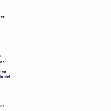
er-
a
res
rico
io del
las