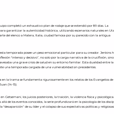
 equipo completó un exhaustivo plan de rodaje que se extendió por 89 días. La
ra garantizar la autenticidad histórica, utilizando escenarios naturales en Uta
arte del elenco a Matera, Italia, ciudad famosa por su parecido con la antigua
de esta temporada posee un peso emocional particular para su creador. Jenkins 
lexión “intenso y decisivo”, no solo por la carga narrativa de la crucifixión, sin
vesaba una grave crisis de salud en su entorno familiar. Esta dualidad entre la 
omete una temporada cargada de una vulnerabilidad sin precedentes.
da en la trama se fundamenta rigurosamente en los relatos de los Evangelios d
 Juan (14-15).
 Getsemaní, los juicios posteriores, la traición, la violencia física y psicológica
allá de los eventos conocidos, la serie profundizará en la psicología de los discíp
la “desaparición” de su líder y el colapso de sus expectativas políticas y religiosas