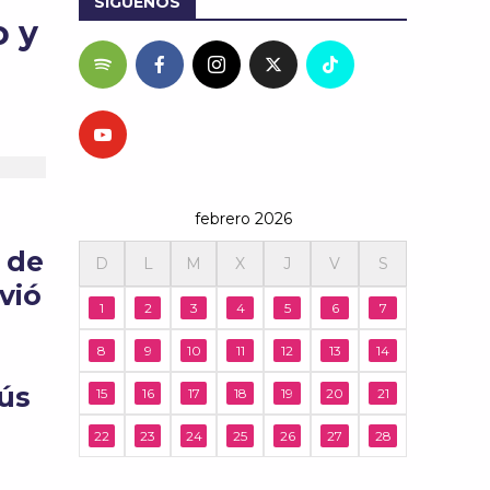
SÍGUENOS
o y
febrero 2026
l de
D
L
M
X
J
V
S
vió
1
2
3
4
5
6
7
8
9
10
11
12
13
14
sús
15
16
17
18
19
20
21
22
23
24
25
26
27
28