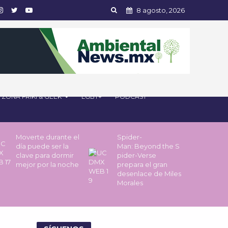
8 agosto, 2026
ZONA FRIKI & GEEK
LGBT+
PODCAST
Moverte durante el
Spider-
día puede ser la
Man: Beyond the S
clave para dormir
pider-Verse
mejor por la noche
prepara el gran
desenlace de Miles
Morales