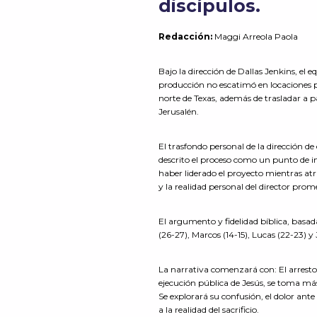
discípulos.
Redacción
:
Maggi Arreola Paola
Bajo la dirección de Dallas Jenkins, el
producción no escatimó en locaciones pa
norte de Texas, además de trasladar a p
Jerusalén.
El trasfondo personal de la dirección 
descrito el proceso como un punto de inf
haber liderado el proyecto mientras atra
y la realidad personal del director pr
El argumento y fidelidad bíblica, basa
(26-27), Marcos (14-15), Lucas (22-23) y
La narrativa comenzará con: El arresto en
ejecución pública de Jesús, se toma más 
Se explorará su confusión, el dolor ante 
a la realidad del sacrificio.