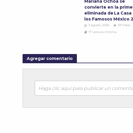
Mariana Ochoa se
convierte en la prime
eliminada de La Casa
los Famosos México 
3 agosto, 2026
59 Vistas
17 Lectura mínima
Agregar comentario
Haga clic aquí para publicar un comenta