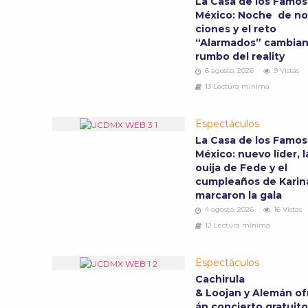
La Casa de los Famo
México: Noche de n
ciones y el reto
“Alarmados” cambian
rumbo del reality
6 agosto, 2026
9 Vistas
13 Lectura mínima
Espectáculos
La Casa de los Famo
México: nuevo líder, l
ouija de Fede y el
cumpleaños de Karin
marcaron la gala
4 agosto, 2026
16 Vistas
12 Lectura mínima
Espectáculos
Cachirula
& Loojan y Alemán of
án concierto gratuit