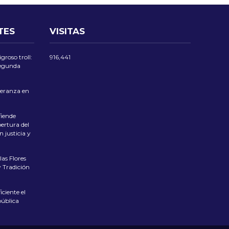
TES
VISITAS
groso troll:
916,441
 segunda
eranza en
iende
ertura del
 justicia y
las Flores
 Tradición
ciente el
pública