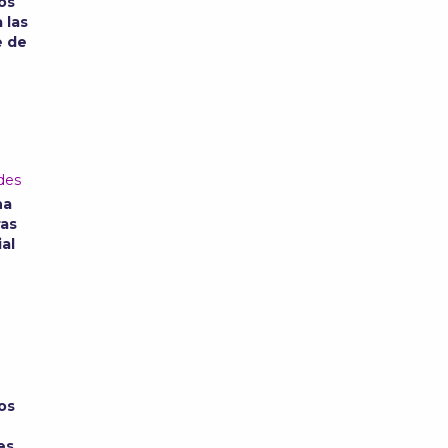
os
 las
e de
des
na
ras
ial
os
es