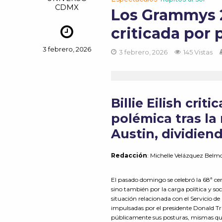
CDMX
Los Grammys 2
criticada por 
3 febrero, 2026
3 febrero, 2026
145 Vistas
Billie
Eilish
criti
polémica tras la 
Austin, dividien
Redacción
:
Michelle Velázquez Bel
El pasado domingo se celebró la 68ª c
sino también por la carga política y soc
situación relacionada con el Servicio d
impulsadas por el presidente Donald Tr
públicamente sus posturas, mismas que