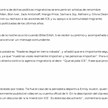
 contra de dichas políticas migratorias se encuentran artistas de renombre
len, Bon Iver, Jack Antonoff, Margo Price, Samara Joy, Kehlani y Olivia Dean
ron su rechazo a las acciones del ICE y su apoyo a la comunidad migrante,
 politizadas de los últimos años.
 la noche ocurrió cuando Billie Eilish, tras recibir su premio y acompañada 
para enviar un mensaje contundente.
s palabras: “Nadie es ilegal en tierra robada”, y añadió que era importante segu
, ya que “nuestras voces realmente importan y las personas importan”. Para c
n directa contra la agencia migratoria al decir: “Que se joda ICE”, frase que pro
recibido por todos. Tal fue el caso de la periodista deportiva Emily Austin, quie
ormente publicó el video en su cuenta oficial de X. En la descripción del clip esc
do un discurso de ‘a la mierd con ICE’. Es doloroso escucharlo” , comentario que