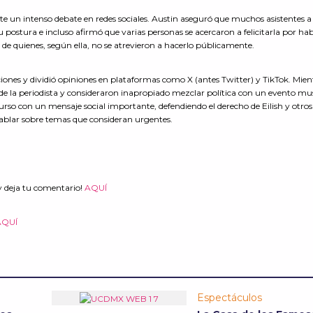
te un intenso debate en redes sociales. Austin aseguró que muchos asistentes a 
postura e incluso afirmó que varias personas se acercaron a felicitarla por hab
 de quienes, según ella, no se atrevieron a hacerlo públicamente.
iones y dividió opiniones en plataformas como X (antes Twitter) y TikTok. Mien
 de la periodista y consideraron inapropiado mezclar política con un evento mus
rso con un mensaje social importante, defendiendo el derecho de Eilish y otros
 hablar sobre temas que consideran urgentes.
y deja tu comentario!
AQUÍ
AQUÍ
Espectáculos