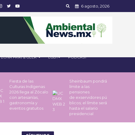
6 agosto, 2026
ZONA FRIKI & GEEK
LGBT+
PODCAST
Fiesta de las
Sheinbaum pondrá
Culturas Indígenas
límite a las
2026 llega al Zócalo
pensiones
con artesanías,
de exservidores pú
gastronomía y
blicos; el límite será
eventos gratuitos
hasta el salario
presidencial