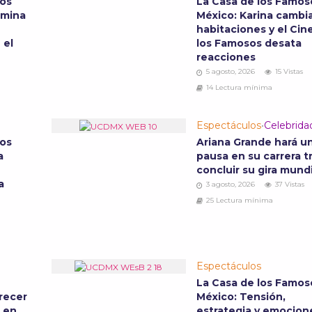
sos
La Casa de los Famos
omina
México: Karina cambia
habitaciones y el Cin
 el
los Famosos desata
reacciones
5 agosto, 2026
15 Vistas
14 Lectura mínima
Espectáculos
•
Celebrida
sos
Ariana Grande hará u
a
pausa en su carrera t
concluir su gira mund
a
3 agosto, 2026
37 Vistas
25 Lectura mínima
Espectáculos
La Casa de los Famos
recer
México: Tensión,
o en
estrategia y emocion