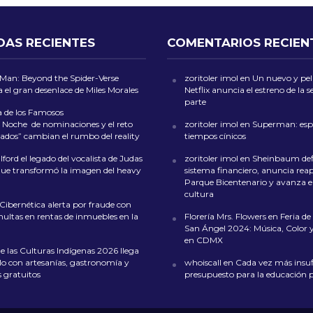
DAS RECIENTES
COMENTARIOS RECIEN
-Man: Beyond the Spider-Verse
zoritoler imol
en
Un nuevo y peli
 el gran desenlace de Miles Morales
Netflix anuncia el estreno de la
parte
a de los Famosos
 Noche de nominaciones y el reto
zoritoler imol
en
Superman: esp
ados” cambian el rumbo del reality
tiempos cínicos
ford el legado del vocalista de Judas
zoritoler imol
en
Sheinbaum def
que transformó la imagen del heavy
sistema financiero, anuncia reap
Parque Bicentenario y avanza en
cultura
 Cibernética alerta por fraude con
multas en rentas de inmuebles en la
Florería Mrs. Flowers
en
Feria de 
San Ángel 2024: Música, Color y
en CDMX
de las Culturas Indígenas 2026 llega
lo con artesanías, gastronomía y
whoiscall
en
Cada vez más insufi
s gratuitos
presupuesto para la educación 