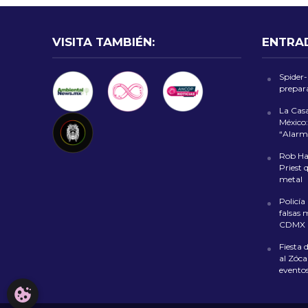
VISITA TAMBIÉN:
ENTRA
Spider
prepara
La Cas
México:
“Alarm
Rob Hal
Priest 
metal
Policía
falsas 
CDMX
Fiesta 
al Zóca
evento
CONFIGURACIÓN DE COOKIES