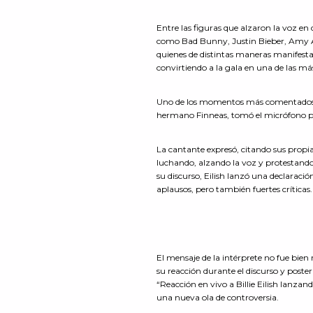
Entre las figuras que alzaron la voz en
como Bad Bunny, Justin Bieber, Amy Al
quienes de distintas maneras manifesta
convirtiendo a la gala en una de las más
Uno de los momentos más comentados de
hermano Finneas, tomó el micrófono 
La cantante expresó, citando sus propia
luchando, alzando la voz y protestando
su discurso, Eilish lanzó una declaració
aplausos, pero también fuertes críticas.
El mensaje de la intérprete no fue bien 
su reacción durante el discurso y posteri
“Reacción en vivo a Billie Eilish lanzan
una nueva ola de controversia.