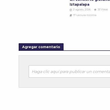
Iztapalapa
2 agosto, 2026
33 Vistas
17 Lectura mínima
Agregar comentario
Haga clic aquí para publicar un comenta