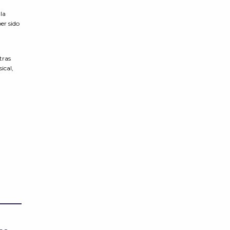
la
er sido
tras
ical,