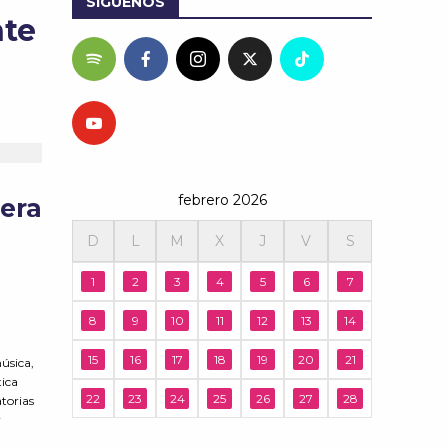
SÍGUENOS
nte
febrero 2026
nera
D
L
M
X
J
V
S
1
2
3
4
5
6
7
8
9
10
11
12
13
14
15
16
17
18
19
20
21
úsica,
tica
22
23
24
25
26
27
28
atorias
r