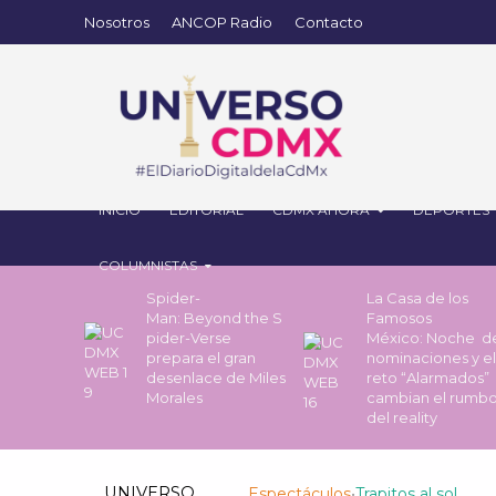
Nosotros
ANCOP Radio
Contacto
INICIO
EDITORIAL
CDMX AHORA
DEPORTES
COLUMNISTAS
Spider-
La Casa de los
Man: Beyond the S
Famosos
pider-Verse
México: Noche 
prepara el gran
nominaciones y el
desenlace de Miles
reto “Alarmados”
Morales
cambian el rumb
del reality
UNIVERSO
Espectáculos
•
Trapitos al sol