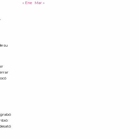
« Ene
Mar »
,
de su
ir
errar
vocó
n grabó
ribió:
 desató