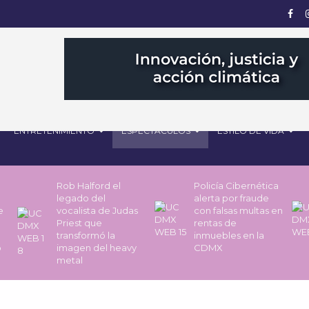
ENTRETENIMIENTO
ESPECTÁCULOS
ESTILO DE VIDA
Rob Halford el
Policía Cibernética
legado del
alerta por fraude
de
vocalista de Judas
con falsas multas en
Priest que
rentas de
transformó la
inmuebles en la
o
imagen del heavy
CDMX
metal