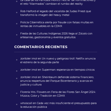
La Casa de los Famosos México: Noche de nominaciones y
el reto “Alarmados” cambian el rumbo del reality
Rob Halford el legado del vocalista de Judas Priest que
transformó la imagen del heavy metal
Policía Cibernética alerta por fraude con falsas multas en
rentas de inmuebles en la CDMX
Fiesta de las Culturas Indígenas 2026 llega al Zócalo con
artesanías, gastronomía y eventos gratuitos
COMENTARIOS RECIENTES
zoritoler imol
en
Un nuevo y peligroso troll: Netflix anuncia
el estreno de la segunda parte
zoritoler imol
en
Superman: esperanza en tiempos cínicos
zoritoler imol
en
Sheinbaum defiende sistema financiero,
anuncia reapertura del Parque Bicentenario y avanza en
justicia y cultura
Florería Mrs. Flowers
en
Feria de las Flores San Ángel 2024:
Música, Color y Tradición en CDMX
whoiscall
en
Cada vez más insuficiente el presupuesto para
la educación pública