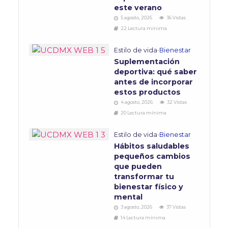
este verano
5 agosto, 2026
36 Vistas
22 Lectura mínima
Estilo de vida
•
Bienestar
Suplementación
deportiva: qué saber
antes de incorporar
estos productos
4 agosto, 2026
32 Vistas
20 Lectura mínima
Estilo de vida
•
Bienestar
Hábitos saludables
pequeños cambios
que pueden
transformar tu
bienestar físico y
mental
3 agosto, 2026
37 Vistas
14 Lectura mínima