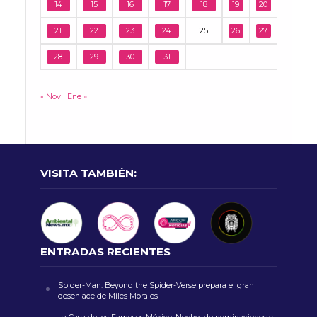
14
15
16
17
18
19
20
21
22
23
24
25
26
27
28
29
30
31
« Nov
Ene »
VISITA TAMBIÉN:
ENTRADAS RECIENTES
Spider-Man: Beyond the Spider-Verse prepara el gran
desenlace de Miles Morales