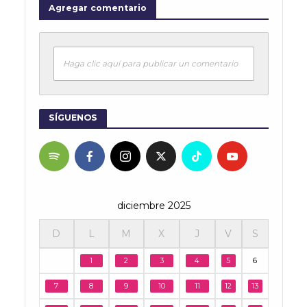
Agregar comentario
Haga clic aquí para publicar un comentario
SÍGUENOS
diciembre 2025
D
L
M
X
J
V
S
1
2
3
4
5
6
7
8
9
10
11
12
13