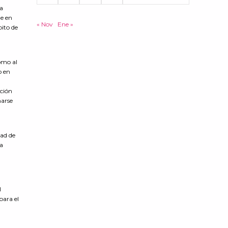
da
le en
« Nov
Ene »
bito de
omo al
o en
a
ación
marse
dad de
ha
l
para el