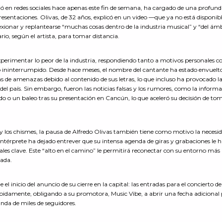
dió en redes sociales hace apenas este fin de semana, ha cargado de una profun
esentaciones. Olivas, de 32 años, explicó en un video —que ya no está disponib
exionar y replantearse “muchas cosas dentro de la industria musical” y “del ám
rio, según el artista, para tomar distancia.
experimentar lo peor de la industria, respondiendo tanto a motivos personales c
 ininterrumpido. Desde hace meses, el nombre del cantante ha estado envuelt
s de amenazas debido al contenido de sus letras, lo que incluso ha provocado l
del país. Sin embargo, fueron las noticias falsas y los rumores, como la inform
do o un baleo tras su presentación en Cancún, lo que aceleró su decisión de to
 y los chismes, la pausa de Alfredo Olivas también tiene como motivo la necesi
l intérprete ha dejado entrever que su intensa agenda de giras y grabaciones le 
les clave. Este “alto en el camino” le permitirá reconectar con su entorno más
rada.
l inicio del anuncio de su cierre en la capital: las entradas para el concierto de
idamente, obligando a su promotora, Music Vibe, a abrir una fecha adicional 
anda de miles de seguidores.