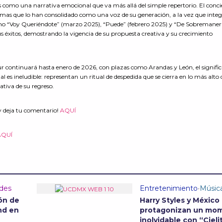
 como una narrativa emocional que va más allá del simple repertorio. El conci
temas que lo han consolidado como una voz de su generación, a la vez que integ
como “Voy Queriéndote” (marzo 2025), “Puede” (febrero 2025) y “De Sobremaner
s éxitos, demostrando la vigencia de su propuesta creativa y su crecimiento
our continuará hasta enero de 2026, con plazas como Arandas y León, el signifi
al es ineludible: representan un ritual de despedida que se cierra en lo más alto 
tativa de su regreso.
y deja tu comentario!
AQUÍ
AQUÍ
ades
Entretenimiento
•
Músic
ón de
Harry Styles y México
nd en
protagonizan un mo
inolvidable con “Cieli