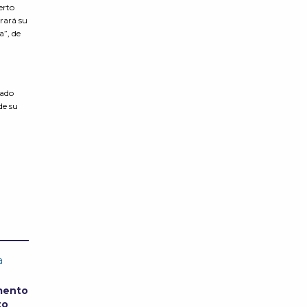
erto
rará su
a”, de
cado
de su
a
mento
to