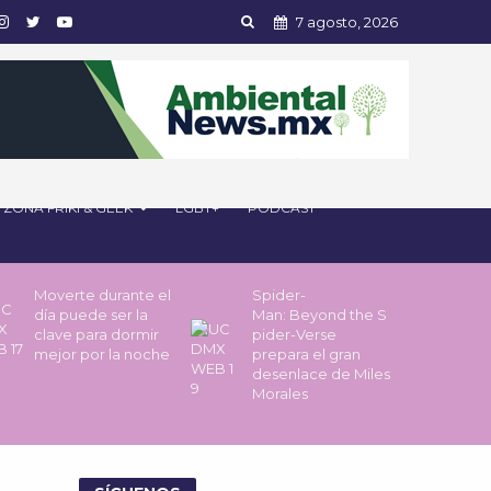
7 agosto, 2026
ZONA FRIKI & GEEK
LGBT+
PODCAST
Moverte durante el
Spider-
día puede ser la
Man: Beyond the S
clave para dormir
pider-Verse
mejor por la noche
prepara el gran
desenlace de Miles
Morales