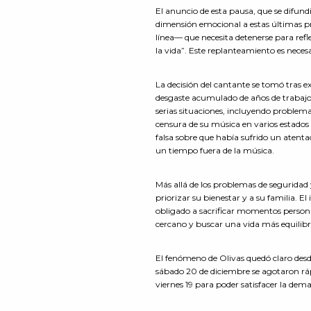
El anuncio de esta pausa, que se difun
dimensión emocional a estas últimas pr
línea— que necesita detenerse para refl
la vida”. Este replanteamiento es necesa
La decisión del cantante se tomó tras 
desgaste acumulado de años de trabajo
serias situaciones, incluyendo problema
censura de su música en varios estados 
falsa sobre que había sufrido un atenta
un tiempo fuera de la música.
Más allá de los problemas de seguridad
priorizar su bienestar y a su familia. E
obligado a sacrificar momentos persona
cercano y buscar una vida más equilib
El fenómeno de Olivas quedó claro desde e
sábado 20 de diciembre se agotaron ráp
viernes 19 para poder satisfacer la dem