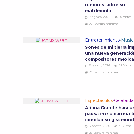
rumores sobre su
matrimonio
7 agosto, 2026
10 Vistas
22 Lectura mínima
Entretenimiento
•
Músic
Sones de mi tierra im
una nueva generació
compositores mexic
3 agosto, 2026
27 Vistas
25 Lectura mínima
Espectáculos
•
Celebrid
Ariana Grande hará u
pausa en su carrera t
concluir su gira mund
3 agosto, 2026
41 Vistas
25 Lectura mínima