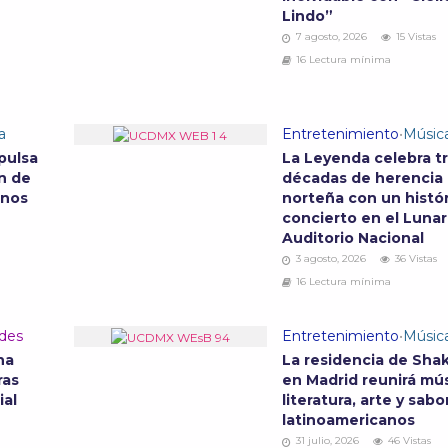
Lindo”
7 agosto, 2026
15 Vistas
16 Lectura mínima
a
Entretenimiento
•
Músic
pulsa
La Leyenda celebra t
n de
décadas de herencia
anos
norteña con un histó
concierto en el Lunar
Auditorio Nacional
3 agosto, 2026
36 Vistas
16 Lectura mínima
ades
Entretenimiento
•
Músic
na
La residencia de Shak
ras
en Madrid reunirá mús
ial
literatura, arte y sabo
latinoamericanos
31 julio, 2026
46 Vistas