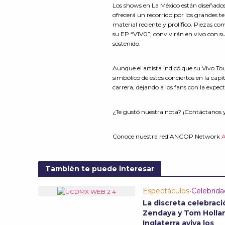
Los shows en La México están diseñados
ofrecerá un recorrido por los grandes 
material reciente y prolífico. Piezas 
su EP “V1V0”, convivirán en vivo con su
sostenido.
Aunque el artista indicó que su Vivo T
simbólico de estos conciertos en la capit
carrera, dejando a los fans con la expec
¿Te gustó nuestra nota? ¡Contáctanos 
Conoce nuestra red ANCOP Network
También te puede interesar
Espectáculos
•
Celebrid
La discreta celebraci
Zendaya y Tom Holla
Inglaterra aviva los