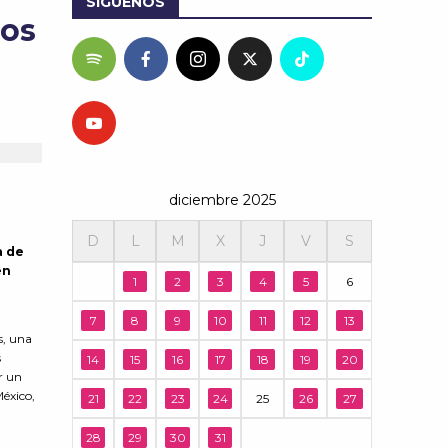
SÍGUENOS
los
diciembre 2025
D
L
M
X
J
V
S
a de
en
1
2
3
4
5
6
7
8
9
10
11
12
13
s, una
s
14
15
16
17
18
19
20
r un
México,
21
22
23
24
25
26
27
28
29
30
31