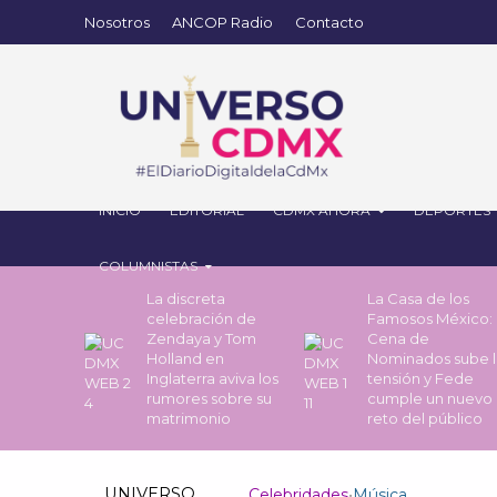
Nosotros
ANCOP Radio
Contacto
INICIO
EDITORIAL
CDMX AHORA
DEPORTES
COLUMNISTAS
La discreta
La Casa de los
celebración de
Famosos México: 
Zendaya y Tom
Cena de
Holland en
Nominados sube l
Inglaterra aviva los
tensión y Fede
rumores sobre su
cumple un nuevo
matrimonio
reto del público
UNIVERSO
Celebridades
•
Música