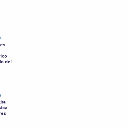
a
res
rico
io del
a
ira
ica,
res