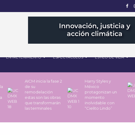
ENTRETENIMIENTO
ESPECTÁCULOS
ESTILO DE VIDA
AICM inicia la fase 2
Harry Styles y
la
de su
México
remodelación
protagonizan un
a
estas son las obras
momento
que transformarán
inolvidable con
las terminales
“Cielito Lindo”