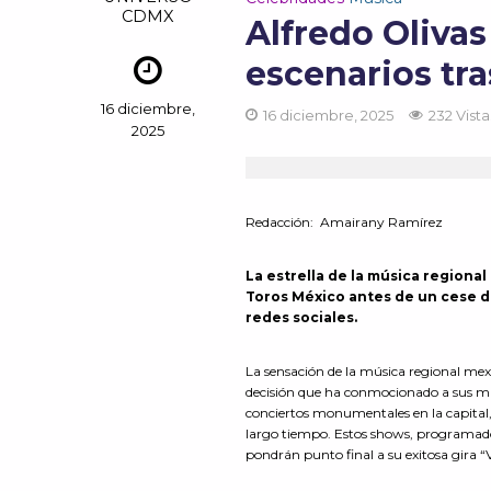
CDMX
Alfredo Olivas
escenarios tr
16 diciembre,
16 diciembre, 2025
232 Vista
2025
Redacción
:
Amairany Ramírez
La estrella de la música regional
Toros México antes de un cese de
redes sociales.
La sensación de la música regional me
decisión que ha conmocionado a sus mile
conciertos monumentales en la capital
largo tiempo. Estos shows, programados
pondrán punto final a su exitosa gira “