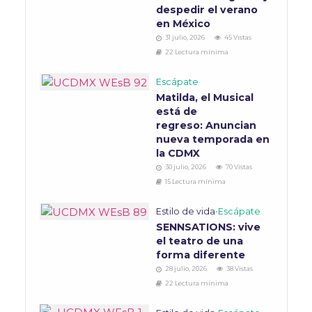
despedir el verano
en México
31 julio, 2026
45 Vistas
22 Lectura mínima
Escápate
Matilda, el Musical
está de
regreso: Anuncian
nueva temporada en
la CDMX
30 julio, 2026
70 Vistas
15 Lectura mínima
Estilo de vida
•
Escápate
SENNSATIONS: vive
el teatro de una
forma diferente
28 julio, 2026
38 Vistas
22 Lectura mínima