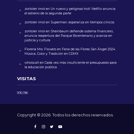
zoritoler imol
en
Un nuevo y peligroso troll: Netflix anuncia
el estreno de la segunda parte
zoritoler imol
en
Superman: esperanza en tiempos cínicos
zoritoler imol
en
Sheinbaum defiende sistema financiero,
anuncia reapertura del Parque Bicentenario y avanza en
justicia y cultura
Florería Mrs. Flowers
en
Feria de las Flores San Ángel 2024:
Música, Color y Tradición en CDMX
whoiscall
en
Cada vez más insuficiente el presupuesto para
la educación pública
VISITAS
930,196
Copyright © 2026. Todos los derechos reservados.