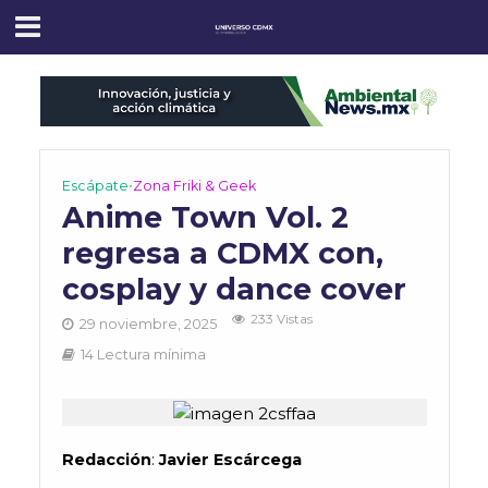
Escápate
•
Zona Friki & Geek
Anime Town Vol. 2
regresa a CDMX con,
cosplay y dance cover
233 Vistas
29 noviembre, 2025
14 Lectura mínima
Redacción
:
Javier Escárcega