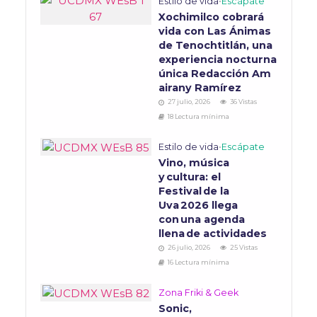
Estilo de vida
•
Escápate
Xochimilco cobrará
vida con Las Ánimas
de Tenochtitlán, una
experiencia nocturna
única Redacción Am
airany Ramírez
27 julio, 2026
36 Vistas
18 Lectura mínima
Estilo de vida
•
Escápate
Vino, música
y cultura: el
Festival de la
Uva 2026 llega
con una agenda
llena de actividades
26 julio, 2026
25 Vistas
16 Lectura mínima
Zona Friki & Geek
Sonic,