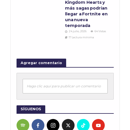
Kingdom Hearts y
más sagas podrían
llegar a Fortnite en
una nueva
temporada
24 julio, 2026
64 Vistas
17 Lectura mínima
Agregar comentario
Haga clic aquí para publicar un comentario
SÍGUENOS