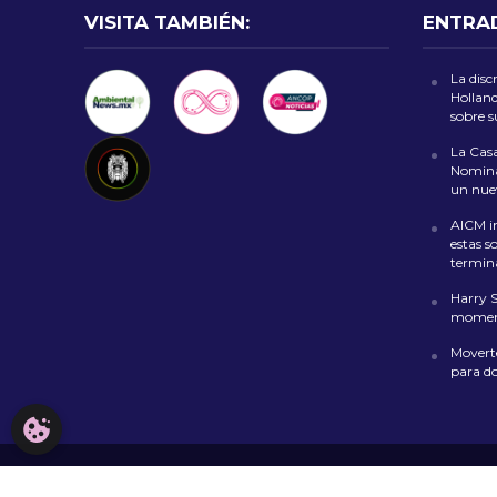
VISITA TAMBIÉN:
ENTRA
La disc
Holland
sobre 
La Casa
Nomina
un nuev
AICM in
estas s
termin
Harry 
moment
Moverte
para d
CONFIGURACIÓN DE COOKIES
Copyright © 2026. Todos los derechos reservados.
AVISO LEGA