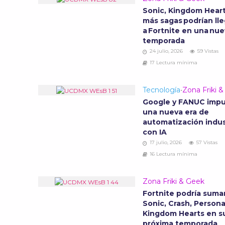
Sonic, Kingdom Heart
más sagas podrían lle
a Fortnite en una nu
temporada
24 julio, 2026
59 Vistas
17 Lectura mínima
Tecnología
•
Zona Friki 
Google y FANUC impu
una nueva era de
automatización indus
con IA
17 julio, 2026
57 Vistas
16 Lectura mínima
Zona Friki & Geek
Fortnite podría suma
Sonic, Crash, Persona
Kingdom Hearts en s
próxima temporada