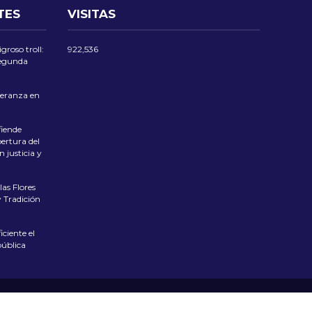
TES
VISITAS
groso troll:
922,536
 segunda
eranza en
iende
ertura del
 justicia y
las Flores
 Tradición
ciente el
pública
 PRIVACIDAD