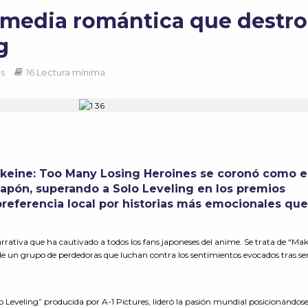
omedia romántica que destr
g
as
16 Lectura mínima
keine: Too Many Losing Heroines se coronó como e
apón, superando a Solo Leveling en los premios
referencia local por historias más emocionales qu
rativa que ha cautivado a todos los fans japoneses del anime. Se trata de “Mak
 de un grupo de perdedoras que luchan contra los sentimientos evocados tras se
o Leveling” producida por A-1 Pictures, lideró la pasión mundial posicionándo