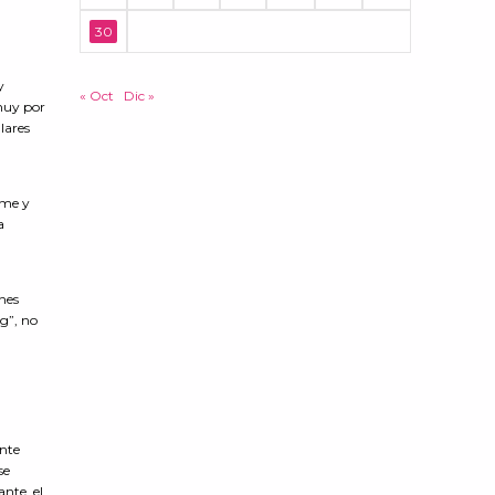
30
y
« Oct
Dic »
muy por
lares
ime y
a
nes
g”, no
ente
se
nte, el