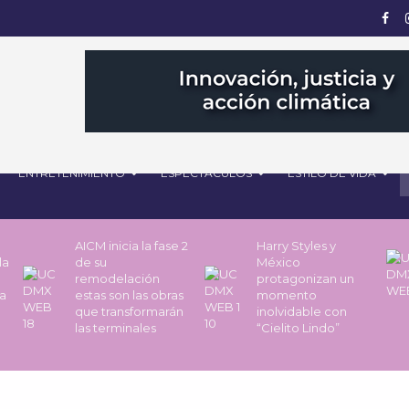
ENTRETENIMIENTO
ESPECTÁCULOS
ESTILO DE VIDA
AICM inicia la fase 2
Harry Styles y
la
de su
México
remodelación
protagonizan un
a
estas son las obras
momento
que transformarán
inolvidable con
las terminales
“Cielito Lindo”