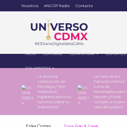
Nosotros
ANCOP Radio
Contacto
INICIO
EDITORIAL
CDMX AHORA
DEPORTES
COLUMNISTAS
La discreta
La Casa de los
celebración de
Famosos México: 
Zendaya y Tom
Cena de
Holland en
Nominados sube l
Inglaterra aviva los
tensión y Fede
rumores sobre su
cumple un nuevo
matrimonio
reto del público
Erika Cortes
Zona Friki & Geek