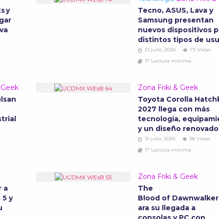
s y
Tecno, ASUS, Lava y
gar
Samsung presentan
eva
nuevos dispositivos p
distintos tipos de us
21 julio, 2026
73 Vistas
17 Lectura mínima
& Geek
Zona Friki & Geek
lsan
Toyota Corolla Hatch
2027 llega con más
trial
tecnología, equipami
y un diseño renovad
15 julio, 2026
58 Vistas
17 Lectura mínima
Zona Friki & Geek
r a
The
 5 y
Blood of Dawnwalker
u
ara su llegada a
consolas y PC con