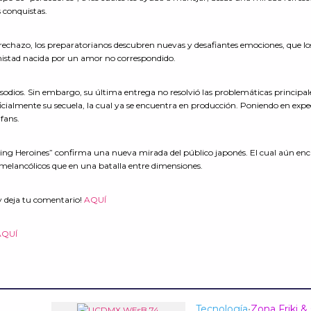
 conquistas.
rechazo, los preparatorianos descubren nuevas y desafiantes emociones, que los
amistad nacida por un amor no correspondido.
odios. Sin embargo, su última entrega no resolvió las problemáticas principal
oficialmente su secuela, la cual ya se encuentra en producción. Poniendo en expe
 fans.
ing Heroines” confirma una nueva mirada del público japonés. El cual aún en
 melancólicos que en una batalla entre dimensiones.
y deja tu comentario!
AQUÍ
AQUÍ
Tecnología
•
Zona Friki &