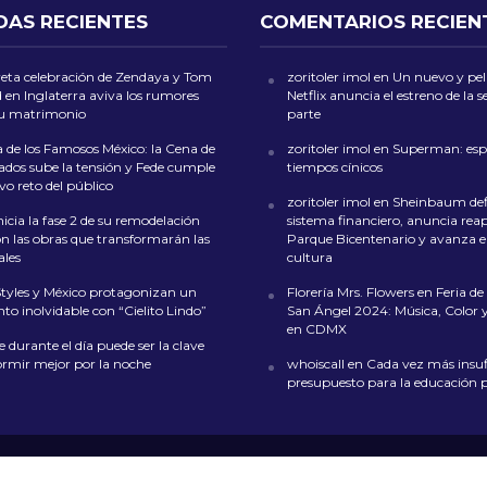
DAS RECIENTES
COMENTARIOS RECIEN
reta celebración de Zendaya y Tom
zoritoler imol
en
Un nuevo y peli
 en Inglaterra aviva los rumores
Netflix anuncia el estreno de la
su matrimonio
parte
 de los Famosos México: la Cena de
zoritoler imol
en
Superman: esp
dos sube la tensión y Fede cumple
tiempos cínicos
o reto del público
zoritoler imol
en
Sheinbaum def
icia la fase 2 de su remodelación
sistema financiero, anuncia reap
on las obras que transformarán las
Parque Bicentenario y avanza en
ales
cultura
Styles y México protagonizan un
Florería Mrs. Flowers
en
Feria de 
o inolvidable con “Cielito Lindo”
San Ángel 2024: Música, Color y
en CDMX
 durante el día puede ser la clave
ormir mejor por la noche
whoiscall
en
Cada vez más insufi
presupuesto para la educación 
L
NOSOTROS
CONTACTO
POLÍTICA DE COOKIES
POLÍTICA DE