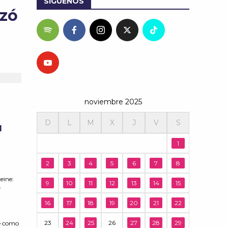
SÍGUENOS
ozó
noviembre 2025
D
L
M
X
J
V
S
l
1
e
2
3
4
5
6
7
8
eine:
9
10
11
12
13
14
15
r
16
17
18
19
20
21
22
23
24
25
26
27
28
29
se como