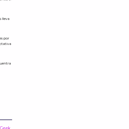
 lleva
es por
ctativa
cuentra
 Geek