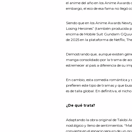
el anime del año en los Anime Awards d
embargo, el eco de esa fama no llegó c
Siendo que en los Anime Awards Newtyp
Losing Heroines” (también producida p
encima de Mobile Suit Gundam GQuuuu
de 2025 en la plataforma de Netflix, 
Demostrando que, aunque existen géner
manga consolidado por la trama de acc
estremecer al país a diferencia de su i
En cambio, esta comedia romántica y su
prefieren este tipo de tramas y que bu
es de talla global. En definitiva, el ni
¿De qué trata?
Adaptando la obra original de Takibi
nostálgico y lleno de sentimientos. “M
convierte en el espacio seguro de un gr