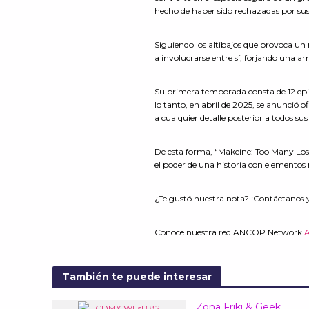
hecho de haber sido rechazadas por sus
Siguiendo los altibajos que provoca un 
a involucrarse entre sí, forjando una 
Su primera temporada consta de 12 epis
lo tanto, en abril de 2025, se anunció 
a cualquier detalle posterior a todos sus
De esta forma, “Makeine: Too Many Los
el poder de una historia con elementos
¿Te gustó nuestra nota? ¡Contáctanos 
Conoce nuestra red ANCOP Network
También te puede interesar
Zona Friki & Geek