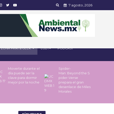
7 agosto, 2026
ZONA FRIKI & GEEK
LGBT+
PODCAST
Moverte durante el
Spider-
día puede ser la
Man: Beyond the S
clave para dormir
pider-Verse
mejor por la noche
prepara el gran
desenlace de Miles
Morales