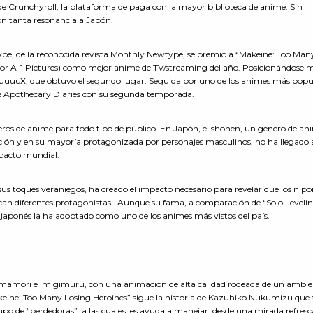
e Crunchyroll, la plataforma de paga con la mayor biblioteca de anime. Sin
on tanta resonancia a Japón.
e, de la reconocida revista Monthly Newtype, se premió a “Makeine: Too Man
or A-1 Pictures) como mejor anime de TV/streaming del año. Posicionándose 
uuX, que obtuvo el segundo lugar. Seguida por uno de los animes más popu
The Apothecary Diaries con su segunda temporada.
os de anime para todo tipo de público. En Japón, el shonen, un género de an
ión y en su mayoría protagonizada por personajes masculinos, no ha llegado 
mpacto mundial.
s toques veraniegos, ha creado el impacto necesario para revelar que los nipo
scan diferentes protagonistas. Aunque su fama, a comparación de “Solo Levelin
cho japonés la ha adoptado como uno de los animes más vistos del país.
 Amamori e Imigimuru, con una animación de alta calidad rodeada de un ambi
akeine: Too Many Losing Heroines” sigue la historia de Kazuhiko Nukumizu que 
upo de “perdedoras”, a las cuales les ayuda a manejar, desde una mirada refresca