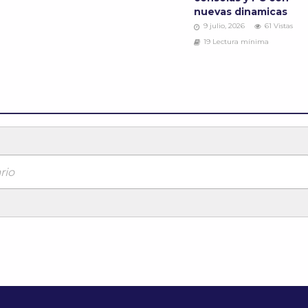
nuevas dinamicas
9 julio, 2026
61 Vistas
19 Lectura mínima
rio