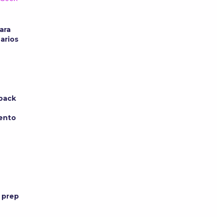
ara
uarios
back
ento
o
 prep