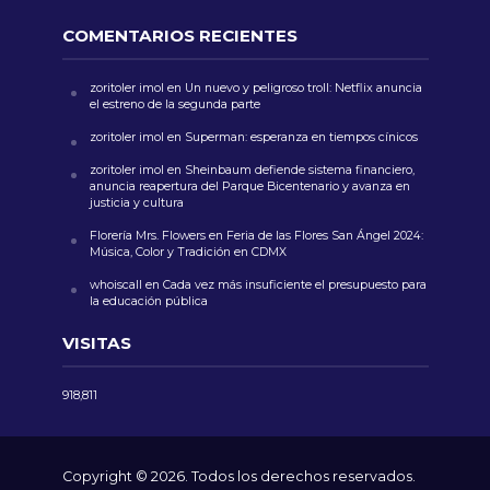
COMENTARIOS RECIENTES
zoritoler imol
en
Un nuevo y peligroso troll: Netflix anuncia
el estreno de la segunda parte
zoritoler imol
en
Superman: esperanza en tiempos cínicos
zoritoler imol
en
Sheinbaum defiende sistema financiero,
anuncia reapertura del Parque Bicentenario y avanza en
justicia y cultura
Florería Mrs. Flowers
en
Feria de las Flores San Ángel 2024:
Música, Color y Tradición en CDMX
whoiscall
en
Cada vez más insuficiente el presupuesto para
la educación pública
VISITAS
918,811
Copyright © 2026. Todos los derechos reservados.