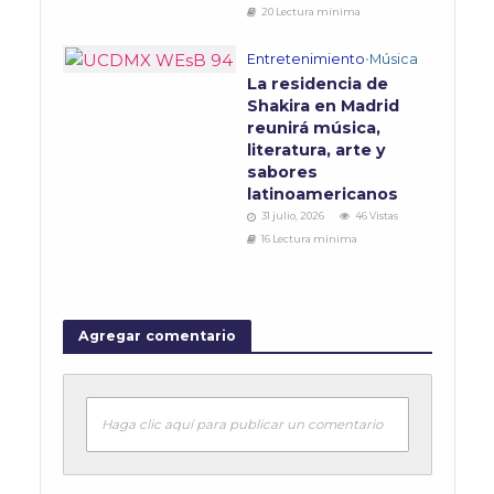
20 Lectura mínima
Entretenimiento
•
Música
La residencia de
Shakira en Madrid
reunirá música,
literatura, arte y
sabores
latinoamericanos
31 julio, 2026
46 Vistas
16 Lectura mínima
Agregar comentario
Haga clic aquí para publicar un comentario