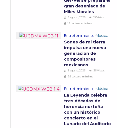
der-Verse prepara el
gran desenlace de
Miles Morales
6 agosto, 2026
15 Vistas
19 Lectura mínima
Entretenimiento
•
Música
Sones de mi tierra
impulsa una nueva
generación de
compositores
mexicanos
3 agosto, 2026
26 Vistas
25 Lectura mínima
Entretenimiento
•
Música
La Leyenda celebra
tres décadas de
herencia norteña
con un histórico
concierto en el
Lunario del Auditorio