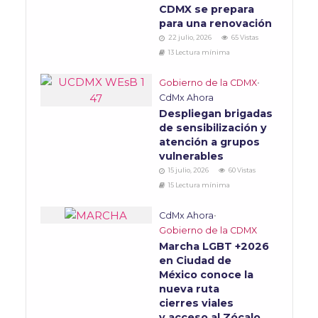
CDMX se prepara
para una renovación
22 julio, 2026
65 Vistas
13 Lectura mínima
Gobierno de la CDMX
•
CdMx Ahora
Despliegan brigadas
de sensibilización y
atención a grupos
vulnerables
15 julio, 2026
60 Vistas
15 Lectura mínima
CdMx Ahora
•
Gobierno de la CDMX
Marcha LGBT +2026
en Ciudad de
México conoce la
nueva ruta
cierres viales
y acceso al Zócalo