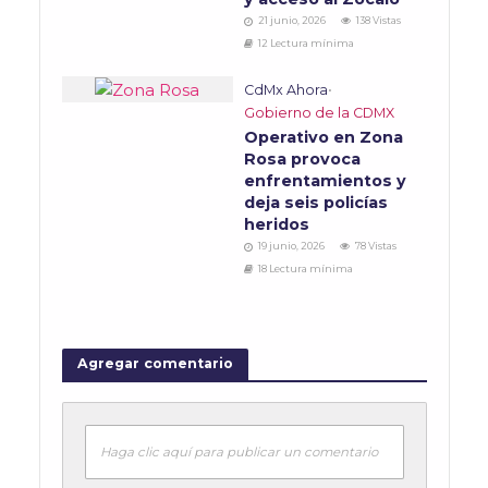
21 junio, 2026
138 Vistas
12 Lectura mínima
CdMx Ahora
•
Gobierno de la CDMX
Operativo en Zona
Rosa provoca
enfrentamientos y
deja seis policías
heridos
19 junio, 2026
78 Vistas
18 Lectura mínima
Agregar comentario
Haga clic aquí para publicar un comentario