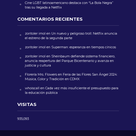
Cine LGBT latinoamericano destaca con “La Bola Negra”
tras su llegada a Netflix
COMENTARIOS RECIENTES
zoritoler imol
en
Un nuevo y peligroso troll: Netflix anuncia
el estreno de la segunda parte
zoritoler imol
en
Superman: esperanza en tiempos cínicos
zoritoler imol
en
Sheinbaum defiende sistema financiero,
anuncia reapertura del Parque Bicentenario y avanza en
justicia y cultura
Florería Mrs. Flowers
en
Feria de las Flores San Ángel 2024:
Música, Color y Tradición en CDMX
whoiscall
en
Cada vez más insuficiente el presupuesto para
la educación pública
VISITAS
935,093