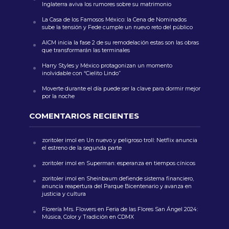
Inglaterra aviva los rumores sobre su matrimonio
La Casa de los Famosos México: la Cena de Nominados
sube la tensión y Fede cumple un nuevo reto del público
AICM inicia la fase 2 de su remodelación estas son las obras
que transformarán las terminales
Harry Styles y México protagonizan un momento
inolvidable con “Cielito Lindo”
Moverte durante el día puede ser la clave para dormir mejor
por la noche
COMENTARIOS RECIENTES
zoritoler imol
en
Un nuevo y peligroso troll: Netflix anuncia
el estreno de la segunda parte
zoritoler imol
en
Superman: esperanza en tiempos cínicos
zoritoler imol
en
Sheinbaum defiende sistema financiero,
anuncia reapertura del Parque Bicentenario y avanza en
justicia y cultura
Florería Mrs. Flowers
en
Feria de las Flores San Ángel 2024:
Música, Color y Tradición en CDMX