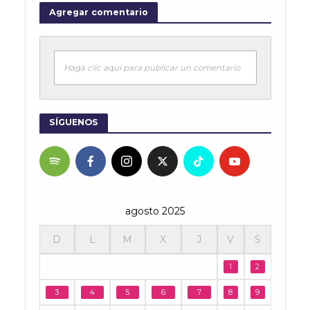
Agregar comentario
Haga clic aquí para publicar un comentario
SÍGUENOS
agosto 2025
D
L
M
X
J
V
S
1
2
3
4
5
6
7
8
9