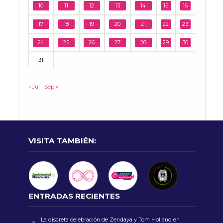
10
11
12
13
14
15
16
17
18
19
20
21
22
23
24
25
26
27
28
29
30
31
« Jul
Sep »
VISITA TAMBIÉN:
ENTRADAS RECIENTES
La discreta celebración de Zendaya y Tom Holland en