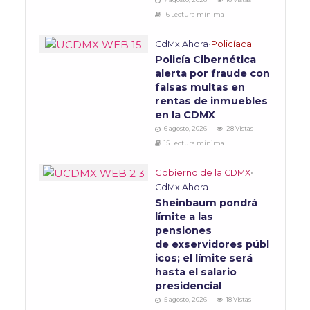
16 Lectura mínima
CdMx Ahora
•
Policíaca
Policía Cibernética
alerta por fraude con
falsas multas en
rentas de inmuebles
en la CDMX
6 agosto, 2026
28 Vistas
15 Lectura mínima
Gobierno de la CDMX
•
CdMx Ahora
Sheinbaum pondrá
límite a las
pensiones
de exservidores públ
icos; el límite será
hasta el salario
presidencial
5 agosto, 2026
18 Vistas