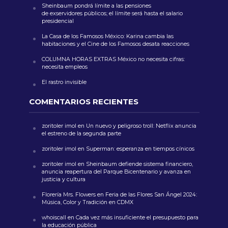
Sheinbaum pondrá límite a las pensiones
de exservidores públicos; el límite será hasta el salario
presidencial
La Casa de los Famosos México: Karina cambia las
habitaciones y el Cine de los Famosos desata reacciones
COLUMNA HORAS EXTRAS México no necesita cifras:
necesita empleos
El rastro invisible
COMENTARIOS RECIENTES
zoritoler imol
en
Un nuevo y peligroso troll: Netflix anuncia
el estreno de la segunda parte
zoritoler imol
en
Superman: esperanza en tiempos cínicos
zoritoler imol
en
Sheinbaum defiende sistema financiero,
anuncia reapertura del Parque Bicentenario y avanza en
justicia y cultura
Florería Mrs. Flowers
en
Feria de las Flores San Ángel 2024:
Música, Color y Tradición en CDMX
whoiscall
en
Cada vez más insuficiente el presupuesto para
la educación pública