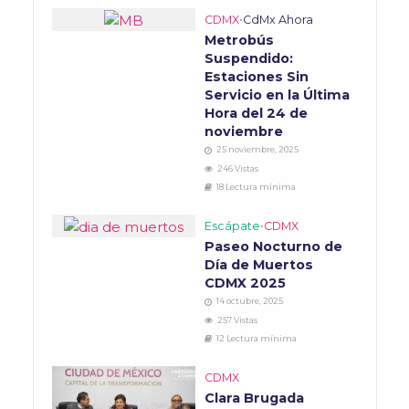
CDMX
•
CdMx Ahora
Metrobús
Suspendido:
Estaciones Sin
Servicio en la Última
Hora del 24 de
noviembre
25 noviembre, 2025
246 Vistas
18 Lectura mínima
Escápate
•
CDMX
Paseo Nocturno de
Día de Muertos
CDMX 2025
14 octubre, 2025
257 Vistas
12 Lectura mínima
CDMX
Clara Brugada