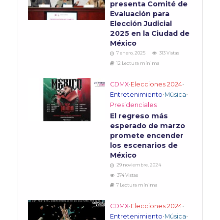
presenta Comité de
Evaluación para
Elección Judicial
2025 en la Ciudad de
México
7 enero, 2025
313 Vistas
12 Lectura mínima
CDMX
•
Elecciones 2024
•
Entretenimiento
•
Música
•
Presidenciales
El regreso más
esperado de marzo
promete encender
los escenarios de
México
29 noviembre, 2024
374 Vistas
7 Lectura mínima
CDMX
•
Elecciones 2024
•
Entretenimiento
•
Música
•