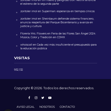
zoritoler imol
en
Un nuevo y peligroso troll: Netflix anuncia
el estreno de la segunda parte
zoritoler imol
en
Superman: esperanza en tiempos cínicos
zoritoler imol
en
Sheinbaum defiende sistema financiero,
anuncia reapertura del Parque Bicentenario y avanza en
justicia y cultura
Florería Mrs. Flowers
en
Feria de las Flores San Ángel 2024:
Música, Color y Tradición en CDMX
whoiscall
en
Cada vez más insuficiente el presupuesto para
la educación pública
VISITAS
932,132
Copyright © 2026. Todos los derechos reservados.
AVISO LEGAL
NOSOTROS
CONTACTO