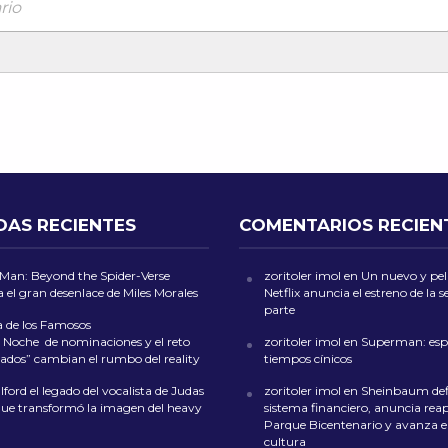
rio
DAS RECIENTES
COMENTARIOS RECIEN
-Man: Beyond the Spider-Verse
zoritoler imol
en
Un nuevo y peli
 el gran desenlace de Miles Morales
Netflix anuncia el estreno de la
parte
a de los Famosos
 Noche de nominaciones y el reto
zoritoler imol
en
Superman: esp
ados” cambian el rumbo del reality
tiempos cínicos
ford el legado del vocalista de Judas
zoritoler imol
en
Sheinbaum def
que transformó la imagen del heavy
sistema financiero, anuncia reap
Parque Bicentenario y avanza en
cultura