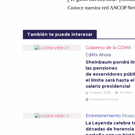
Conoce nuestra red ANCOP Ne
También te puede interesar
Gobierno de la CDMX
•
CdMx Ahora
Sheinbaum pondrá lím
las pensiones
de exservidores públi
el límite será hasta el
salario presidencial
5 agosto, 2026
14 Vistas
14 Lectura mínima
Entretenimiento
•
Músic
La Leyenda celebra t
décadas de herencia