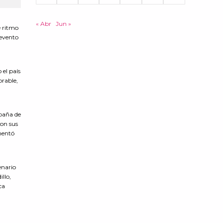
« Abr
Jun »
e ritmo
 evento
 el país
orable,
mpaña de
con sus
omentó
enario
llo,
ca