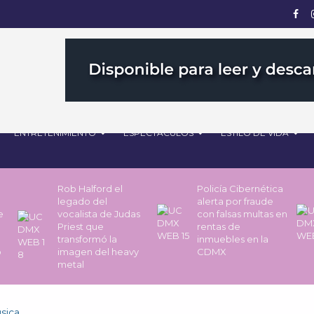
ENTRETENIMIENTO
ESPECTÁCULOS
ESTILO DE VIDA
Rob Halford el
Policía Cibernética
legado del
alerta por fraude
de
vocalista de Judas
con falsas multas en
Priest que
rentas de
transformó la
inmuebles en la
o
imagen del heavy
CDMX
metal
sica