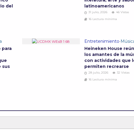
rico
literatura, arte y sabo
io del
latinoamericanos
31 julio, 2026
46 Vistas
16 Lectura mínima
a
Entretenimiento
•
Músic
o para
Heineken House reún
los amantes de la mú
 que
con actividades que l
 sus
permiten recrearse
28 julio, 2026
32 Vistas
16 Lectura mínima