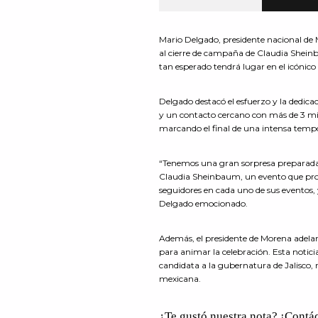
Mario Delgado, presidente nacional de
al cierre de campaña de Claudia Sheinb
tan esperado tendrá lugar en el icónico
Delgado destacó el esfuerzo y la dedic
y un contacto cercano con más de 3 mil
marcando el final de una intensa tempo
“Tenemos una gran sorpresa preparada p
Claudia Sheinbaum, un evento que prome
seguidores en cada uno de sus eventos,
Delgado emocionado.
Además, el presidente de Morena adela
para animar la celebración. Esta notici
candidata a la gubernatura de Jalisco, r
mexicana.
¿Te gustó nuestra nota? ¡Contá