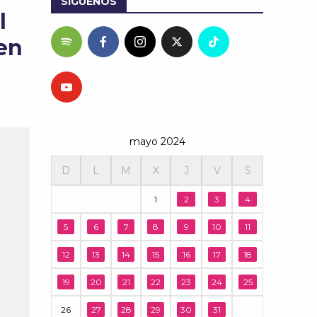
SÍGUENOS
l
en
mayo 2024
D
L
M
X
J
V
S
1
2
3
4
5
6
7
8
9
10
11
12
13
14
15
16
17
18
19
20
21
22
23
24
25
26
27
28
29
30
31