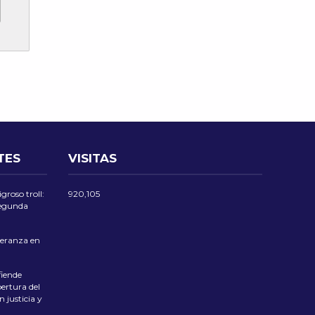
TES
VISITAS
groso troll:
920,105
 segunda
eranza en
iende
ertura del
 justicia y