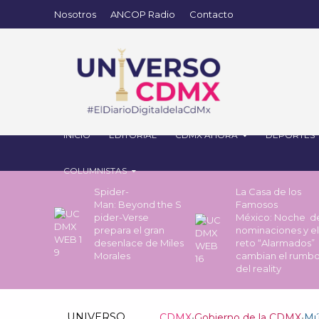
Nosotros
ANCOP Radio
Contacto
INICIO
EDITORIAL
CDMX AHORA
DEPORTES
COLUMNISTAS
Spider-
La Casa de los
Man: Beyond the S
Famosos
pider-Verse
México: Noche 
prepara el gran
nominaciones y el
desenlace de Miles
reto “Alarmados”
Morales
cambian el rumb
del reality
UNIVERSO
CDMX
•
Gobierno de la CDMX
•
Mú