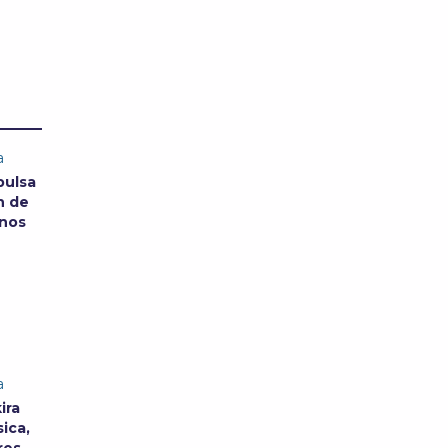
a
pulsa
n de
anos
a
ira
ica,