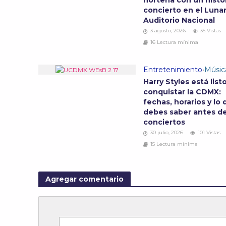
norteña con un histó
concierto en el Lunar
Auditorio Nacional
3 agosto, 2026
35 Vistas
16 Lectura mínima
Entretenimiento
•
Músic
Harry Styles está list
conquistar la CDMX:
fechas, horarios y lo
debes saber antes de
conciertos
30 julio, 2026
101 Vistas
15 Lectura mínima
Agregar comentario