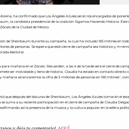
 Morena, ha confirmado que Los Ángeles Azules serán los encargados de ponerl
aum, la candidata presidencial de la coalición Sigamos Haciendo Historia. Este
 Zócalo de la Ciudad de México.
ación de Sheinbaum durante su campaña, la cual ha incluido 165 mítines en todo
lones de personas. Se espera que este cierre de campaña sea histórico y m<em
rada electoral.
ara mañana en el Zócalo. Recuerden, a las 4 de la tarde será el cierre de ca
te ser inolvidable y lleno de historia. Claudia ha estado en contacto directo 
 y mañana alcanzaremos la cifra de 3 millones de personas en 165 mítines”, c
ntó que después del discurso de Sheinbaum, Los Ángeles Azules tomarán el esc
a se suma a su reciente participación en el cierre de campaña de Claudia Delgadi
eafirmando así la presencia de la música y la cultura popular en la esfera políti
ctanos y deja tu comentario!
AQUÍ