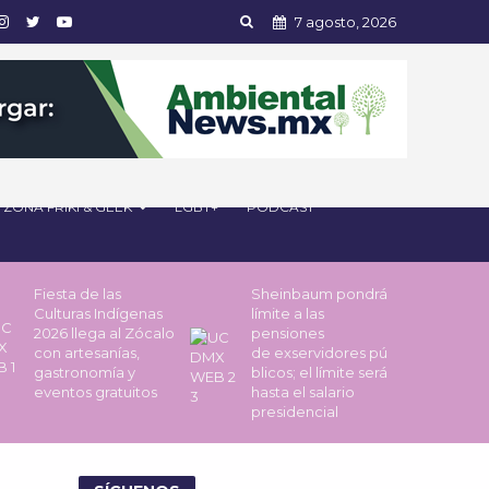
7 agosto, 2026
ZONA FRIKI & GEEK
LGBT+
PODCAST
Fiesta de las
Sheinbaum pondrá
Culturas Indígenas
límite a las
2026 llega al Zócalo
pensiones
con artesanías,
de exservidores pú
gastronomía y
blicos; el límite será
eventos gratuitos
hasta el salario
presidencial