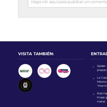
Haga clic aquí para publicar un comenta
VISITA TAMBIÉN:
ENTRA
Spider
prepara
La Cas
México:
“Alarm
Rob Hal
Priest 
metal