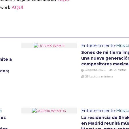
twork
AQUÍ
Entretenimiento
•
Músic
Sones de mi tierra im
una nueva generació
ite a
compositores mexic
3 agosto, 2026
26 Vistas
cos;
25 Lectura mínima
a
Entretenimiento
•
Músic
res
La residencia de Shak
en Madrid reunirá mús