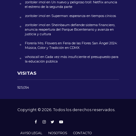
zoritoler imol
en
Un nuevo y peligroso troll: Netflix anuncia
el estreno de la segunda parte
zoritoler imol
en
Superman: esperanza en tiempos cínicos
zoritoler imol
en
Sheinbaum defiende sistema financiero,
anuncia reapertura del Parque Bicentenario y avanza en
justicia y cultura
Florería Mrs. Flowers
en
Feria de las Flores San Ángel 2024:
Música, Color y Tradición en CDMX
whoiscall
en
Cada vez más insuficiente el presupuesto para
la educación pública
VISITAS
925,054
Copyright © 2026. Todos los derechos reservados.
AVISO LEGAL
NOSOTROS
CONTACTO