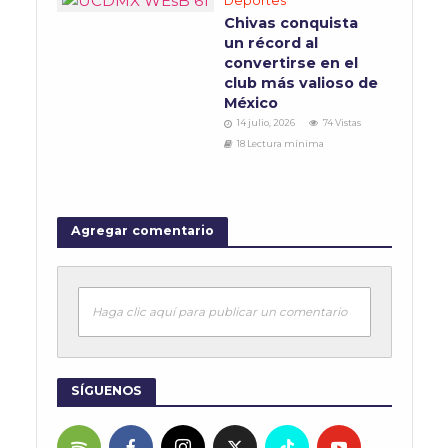
Deportes
Chivas conquista
un récord al
convertirse en el
club más valioso de
México
14 julio, 2026
74 Vistas
18 Lectura mínima
Agregar comentario
Haga clic aquí para publicar un comentario
SÍGUENOS