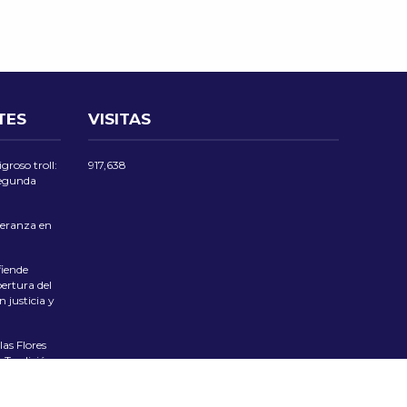
TES
VISITAS
groso troll:
917,638
 segunda
eranza en
iende
ertura del
 justicia y
las Flores
 Tradición
ciente el