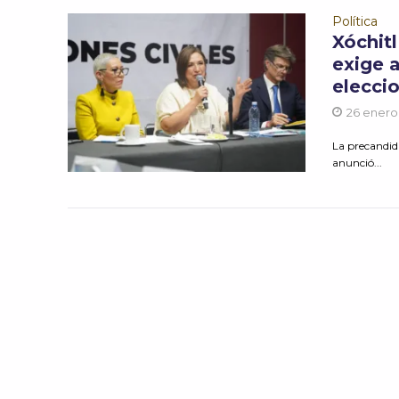
Política
Xóchit
exige 
elecci
26 enero
La precandida
anunció...