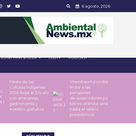
6 agosto, 2026
ZONA FRIKI & GEEK
LGBT+
PODCAST
Fiesta de las
Sheinbaum pondrá
Culturas Indígenas
límite a las
2026 llega al Zócalo
pensiones
con artesanías,
de exservidores pú
gastronomía y
blicos; el límite será
eventos gratuitos
hasta el salario
presidencial