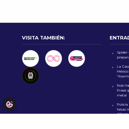
VISITA TAMBIÉN:
ENTRA
Spider
prepara
La Cas
México:
“Alarm
Rob Hal
Priest 
metal
CONFIGURACIÓN DE COOKIES
Policía
falsas 
CDMX
Fiesta 
al Zóca