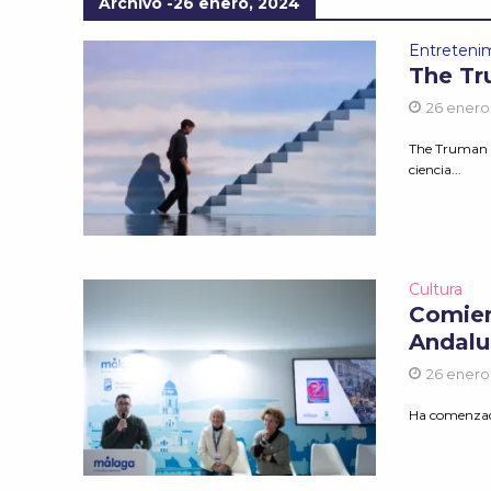
Archivo -26 enero, 2024
Entreteni
The T
26 enero
The Truman S
ciencia...
Cultura
Comien
Andalu
26 enero
Ha comenzado 