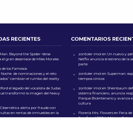
DAS RECIENTES
COMENTARIOS RECIEN
-Man: Beyond the Spider-Verse
zoritoler imol
en
Un nuevo y peli
 el gran desenlace de Miles Morales
Netflix anuncia el estreno de la
parte
a de los Famosos
 Noche de nominaciones y el reto
zoritoler imol
en
Superman: esp
ados” cambian el rumbo del reality
tiempos cínicos
ford el legado del vocalista de Judas
zoritoler imol
en
Sheinbaum def
que transformó la imagen del heavy
sistema financiero, anuncia reap
Parque Bicentenario y avanza en
cultura
 Cibernética alerta por fraude con
multas en rentas de inmuebles en la
Florería Mrs. Flowers
en
Feria de 
San Ángel 2024: Música, Color y
en CDMX
de las Culturas Indígenas 2026 llega
lo con artesanías, gastronomía y
whoiscall
en
Cada vez más insufi