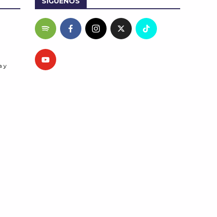
SÍGUENOS
a y