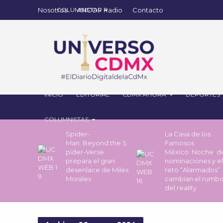
Nosotros
ANCOP Radio
Contacto
INICIO
EDITORIAL
CDMX AHORA
DEPORTES
COLUMNISTAS
Spider-
La Casa de los
Man: Beyond the S
Famosos
pider-Verse
México: Noche 
prepara el gran
nominaciones y el
desenlace de Miles
reto “Alarmados”
Morales
cambian el rumb
del reality