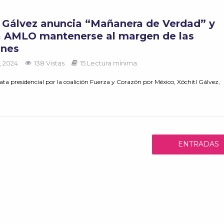
l Gálvez anuncia “Mañanera de Verdad” y
a AMLO mantenerse al margen de las
ones
, 2024
138 Vistas
15 Lectura mínima
ta presidencial por la coalición Fuerza y Corazón por México, Xóchitl Gálvez,
ENTRADAS
ANTERIORES