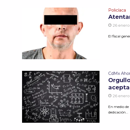
Policíaca
Atentan
26 enero
El fiscal gen
CdMx Aho
Orgullo
acepta
26 enero
En medio de 
dedicación...