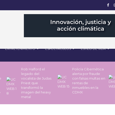
ENTRETENIMIENTO
ESPECTÁCULOS
ESTILO DE VIDA
Rob Halford el
Policía Cibernética
legado del
alerta por fraude
de
vocalista de Judas
con falsas multas en
Priest que
rentas de
transformó la
inmuebles en la
o
imagen del heavy
CDMX
metal