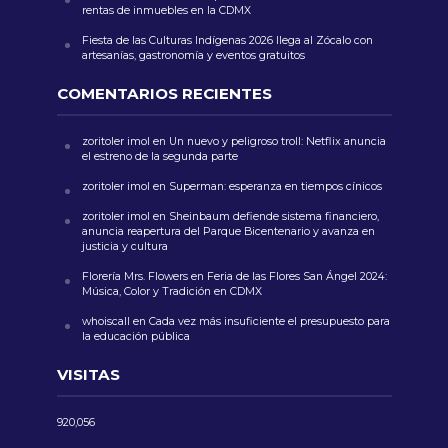
rentas de inmuebles en la CDMX
Fiesta de las Culturas Indígenas 2026 llega al Zócalo con
artesanías, gastronomía y eventos gratuitos
COMENTARIOS RECIENTES
zoritoler imol
en
Un nuevo y peligroso troll: Netflix anuncia
el estreno de la segunda parte
zoritoler imol
en
Superman: esperanza en tiempos cínicos
zoritoler imol
en
Sheinbaum defiende sistema financiero,
anuncia reapertura del Parque Bicentenario y avanza en
justicia y cultura
Florería Mrs. Flowers
en
Feria de las Flores San Ángel 2024:
Música, Color y Tradición en CDMX
whoiscall
en
Cada vez más insuficiente el presupuesto para
la educación pública
VISITAS
920,056