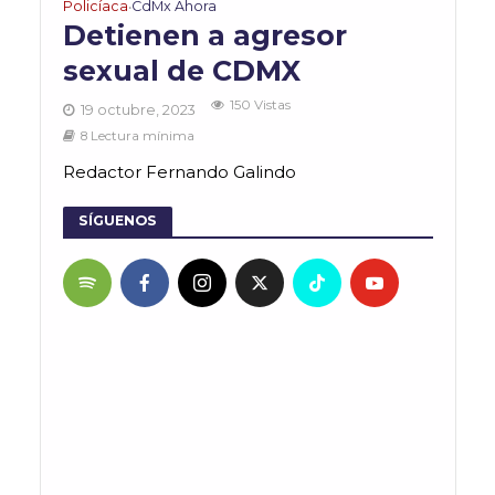
Policíaca
CdMx Ahora
•
Detienen a agresor
sexual de CDMX
150 Vistas
19 octubre, 2023
8 Lectura mínima
Redactor Fernando Galindo
SÍGUENOS