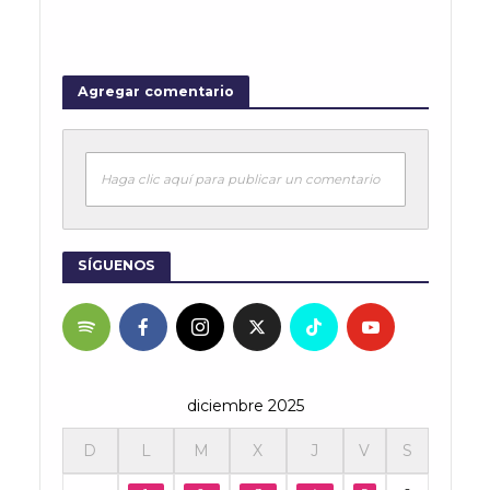
Agregar comentario
Haga clic aquí para publicar un comentario
SÍGUENOS
diciembre 2025
D
L
M
X
J
V
S