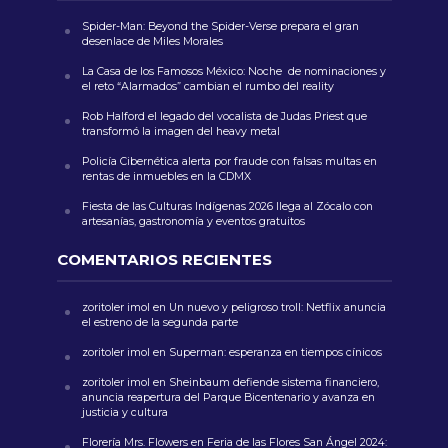
Spider-Man: Beyond the Spider-Verse prepara el gran
desenlace de Miles Morales
La Casa de los Famosos México: Noche de nominaciones y
el reto “Alarmados” cambian el rumbo del reality
Rob Halford el legado del vocalista de Judas Priest que
transformó la imagen del heavy metal
Policía Cibernética alerta por fraude con falsas multas en
rentas de inmuebles en la CDMX
Fiesta de las Culturas Indígenas 2026 llega al Zócalo con
artesanías, gastronomía y eventos gratuitos
COMENTARIOS RECIENTES
zoritoler imol
en
Un nuevo y peligroso troll: Netflix anuncia
el estreno de la segunda parte
zoritoler imol
en
Superman: esperanza en tiempos cínicos
zoritoler imol
en
Sheinbaum defiende sistema financiero,
anuncia reapertura del Parque Bicentenario y avanza en
justicia y cultura
Florería Mrs. Flowers
en
Feria de las Flores San Ángel 2024: