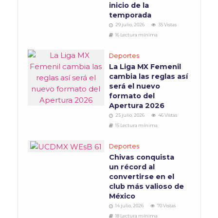
inicio de la
temporada
29 julio, 2026
35 Vistas
16 Lectura mínima
Deportes
La Liga MX Femenil
cambia las reglas así
será el nuevo
formato del
Apertura 2026
25 julio, 2026
46 Vistas
15 Lectura mínima
Deportes
Chivas conquista
un récord al
convertirse en el
club más valioso de
México
14 julio, 2026
70 Vistas
18 Lectura mínima