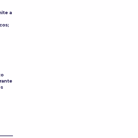
ite a
cos;
zo
urante
es