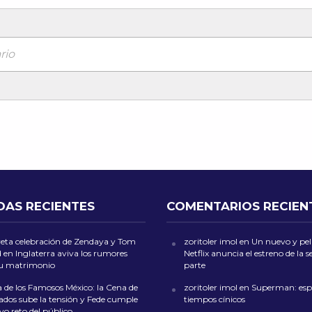
rio
DAS RECIENTES
COMENTARIOS RECIEN
reta celebración de Zendaya y Tom
zoritoler imol
en
Un nuevo y peli
 en Inglaterra aviva los rumores
Netflix anuncia el estreno de la
su matrimonio
parte
 de los Famosos México: la Cena de
zoritoler imol
en
Superman: esp
dos sube la tensión y Fede cumple
tiempos cínicos
o reto del público