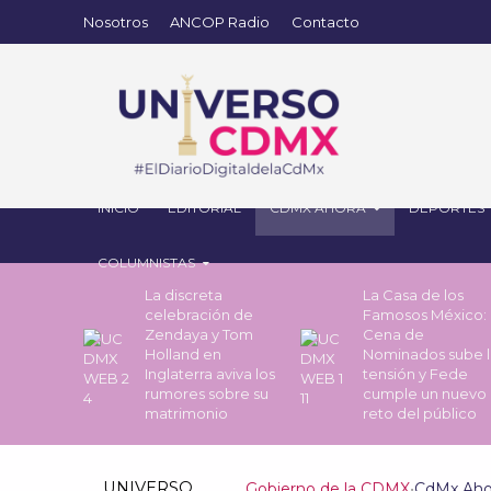
Nosotros
ANCOP Radio
Contacto
INICIO
EDITORIAL
CDMX AHORA
DEPORTES
COLUMNISTAS
La discreta
La Casa de los
celebración de
Famosos México: 
Zendaya y Tom
Cena de
Holland en
Nominados sube l
Inglaterra aviva los
tensión y Fede
rumores sobre su
cumple un nuevo
matrimonio
reto del público
UNIVERSO
Gobierno de la CDMX
•
CdMx Aho