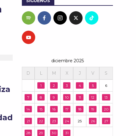
SÍGUENOS
a
diciembre 2025
D
L
M
X
J
V
S
1
2
3
4
5
6
iza
7
8
9
10
11
12
13
14
15
16
17
18
19
20
idad
21
22
23
24
25
26
27
28
29
30
31