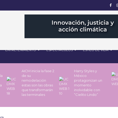
ENTRETENIMIENTO
ESPECTÁCULOS
ESTILO DE VIDA
AICM inicia la fase 2
Harry Styles y
la
de su
México
remodelación
protagonizan un
a
estas son las obras
momento
que transformarán
inolvidable con
las terminales
“Cielito Lindo”
ra