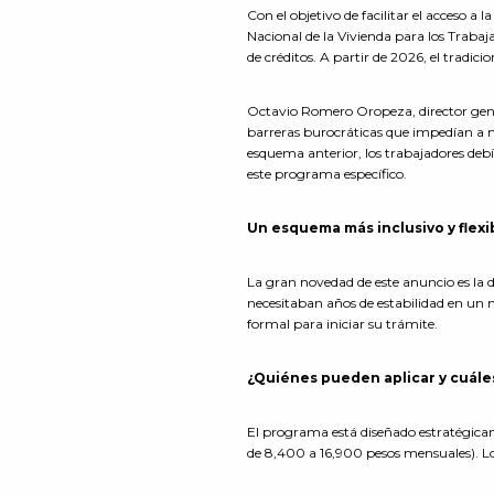
Con el objetivo de facilitar el acceso a
Nacional de la Vivienda para los Traba
de créditos. A partir de 2026, el tradi
Octavio Romero Oropeza, director genera
barreras burocráticas que impedían a m
esquema anterior, los trabajadores de
este programa específico.
Un esquema más inclusivo y flex
La gran novedad de este anuncio es la d
necesitaban años de estabilidad en un 
formal para iniciar su trámite.
¿Quiénes pueden aplicar y cuáles
El programa está diseñado estratégica
de 8,400 a 16,900 pesos mensuales). Los