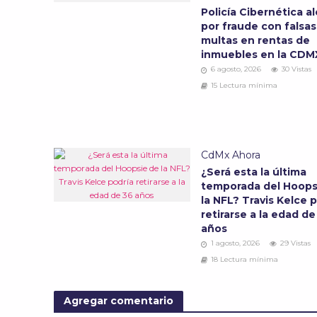
Policía Cibernética al
por fraude con falsas
multas en rentas de
inmuebles en la CD
6 agosto, 2026
30 Vistas
15 Lectura mínima
CdMx Ahora
¿Será esta la última
temporada del Hoops
la NFL? Travis Kelce 
retirarse a la edad de
años
1 agosto, 2026
29 Vistas
18 Lectura mínima
Agregar comentario