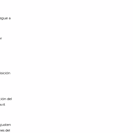
legue a
er
sición
stión del
avit
ajusten
nes del