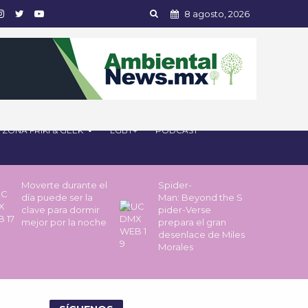
8 agosto, 2026
ZONA FRIKI & GEEK
LGBT+
PODCAST
Moverte durante el
Spider-
día puede ser la
Man: Beyond the S
clave para dormir
pider-Verse
mejor por la noche
prepara el gran
desenlace de Miles
Morales