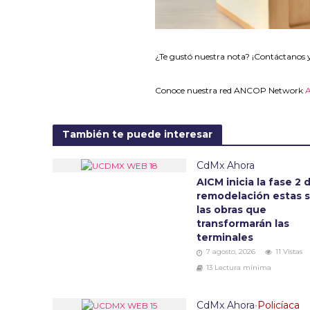
¿Te gustó nuestra nota? ¡Contáctanos 
Conoce nuestra red ANCOP Network
También te puede interesar
CdMx Ahora
AICM inicia la fase 2 
remodelación estas 
las obras que
transformarán las
terminales
7 agosto, 2026
11 Vistas
13 Lectura mínima
CdMx Ahora
•
Policíaca