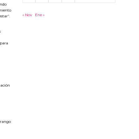
ondo
amiento
« Nov
Ene »
star”.
s
l
 para
zación
 rango