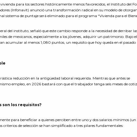
 la vivienda para los sectores históricamente menos favorecidos, el Instituto del F
jadores (Infonavit) anunció una transformación radical en su modelo de otorg
cional sistema de puntaje será eliminado para el programa “Vivienda para el Biene
l del instituto, señaló que este cambio responde a la necesidad de derribar la
iles de mexicanos, especialmente a los jóvenes, adquirir un patrimonio. Bajo e
bían acumular al menos 1,080 puntos, un requisito que hoy queda en el pasado
ible
rástica reducción en la antigüedad laboral requerida. Mientras que antes se
mismo empleo, en 2026 bastará con que el trabajador tenga seis meses de coti
 son los requisitos?
mente para beneficiar a quienes perciben entre uno y dos salarios mínimos (un
 criterios de selección se han simplificado a tres pilares fundamentales: