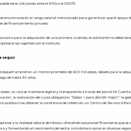
able estar cotizando ante el IMSS o el ISSSTE.
debe encontrarse en el rango salarial mencionado para garantizar que el apoyo l
s de financiamiento privado.
exclusivo para la adquisición de una primera vivienda; el solicitante no debe ten
potecarias vigentes con el instituto.
a seguir
te esquema tendrán un monto promedio de 600 mil pesos, ideales para la adqui
pago de hasta 30 años.
proceso, la ruta se mantiene digital y transparente a través del portal Mi Cuenta
icación, la realización del curso obligatorio
“Saber + para decidir mejor”
, la ge
io público tras obtener la constancia de crédito en un Centro de Servicio Infon
tarse a la realidad laboral de México, ofreciendo soluciones financieras que se 
adora y fomentando el crecimiento del sector inmobiliario social en diversas regio