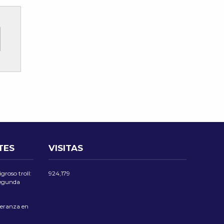
TES
VISITAS
groso troll:
924,179
 segunda
eranza en