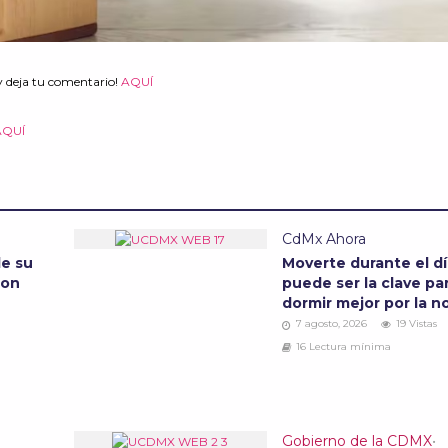
y deja tu comentario!
AQUÍ
AQUÍ
CdMx Ahora
de su
Moverte durante el d
son
puede ser la clave pa
dormir mejor por la 
7 agosto, 2026
19 Vistas
16 Lectura mínima
Gobierno de la CDMX
•