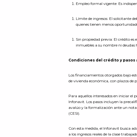
Empleo formal vigente: Es indispens
Límite de ingresos: El solicitante 
quienes tienen menos oportunidade
Sin propiedad previa: El crédito es 
inmuebles a su nombre ni deudas hi
Condiciones del crédito y pasos 
Los financiamientos otorgados bajo es
de vivienda económica, con plazos de 
Para aquellos interesados en iniciar el 
Infonavit. Los pasos incluyen la precalif
avalúo y la formalización ante un notar
(CESI).
Con esta medida, el Infonavit busca adap
a los ingresos reales de la clase trabaj