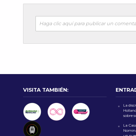
Haga clic aquí para publicar un comenta
VISITA TAMBIÉN:
ENTRA
La disc
Holland
sobre 
La Casa
Nomina
un nuev