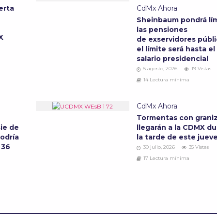
erta
CdMx Ahora
Sheinbaum pondrá lím
las pensiones
MX
de exservidores públi
el límite será hasta el
salario presidencial
5 agosto, 2026
19 Vistas
14 Lectura mínima
CdMx Ahora
Tormentas con grani
ie de
llegarán a la CDMX d
podría
la tarde de este juev
 36
30 julio, 2026
35 Vistas
17 Lectura mínima