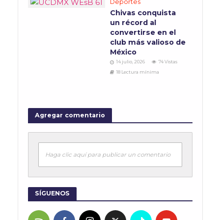
Deportes
Chivas conquista
un récord al
convertirse en el
club más valioso de
México
14 julio, 2026
74 Vistas
18 Lectura mínima
Agregar comentario
Haga clic aquí para publicar un comentario
SÍGUENOS