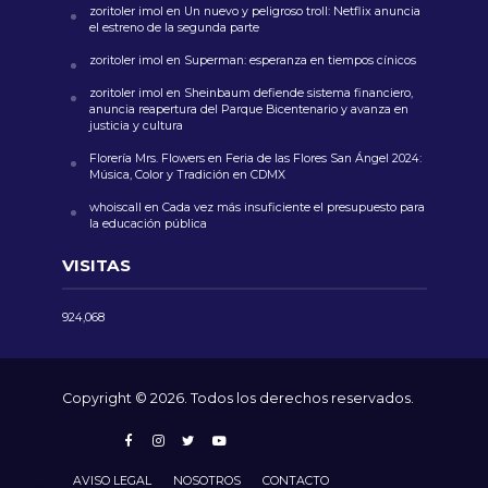
zoritoler imol
en
Un nuevo y peligroso troll: Netflix anuncia
el estreno de la segunda parte
zoritoler imol
en
Superman: esperanza en tiempos cínicos
zoritoler imol
en
Sheinbaum defiende sistema financiero,
anuncia reapertura del Parque Bicentenario y avanza en
justicia y cultura
Florería Mrs. Flowers
en
Feria de las Flores San Ángel 2024:
Música, Color y Tradición en CDMX
whoiscall
en
Cada vez más insuficiente el presupuesto para
la educación pública
VISITAS
924,068
Copyright © 2026. Todos los derechos reservados.
AVISO LEGAL
NOSOTROS
CONTACTO