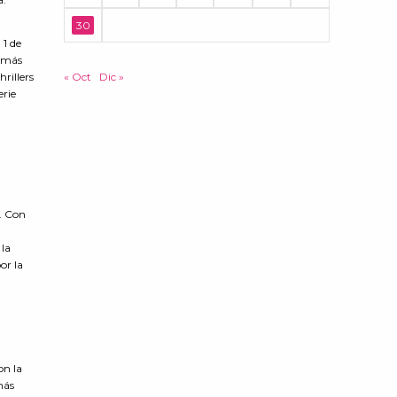
30
 1 de
a más
« Oct
Dic »
rillers
erie
e. Con
.
 la
or la
on la
más