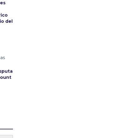
res
rico
io del
las
isputa
mount