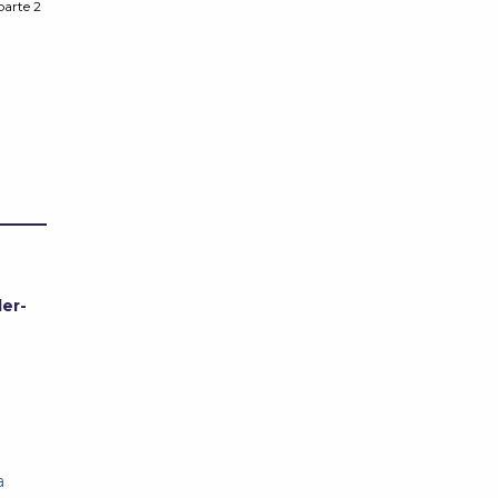
parte 2
er-
a