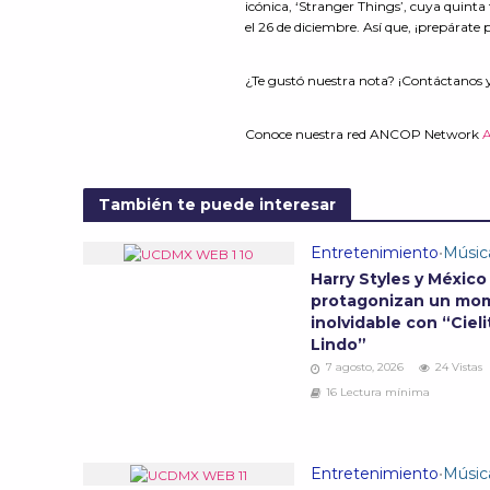
icónica, ‘Stranger Things’, cuya quinta 
el 26 de diciembre. Así que, ¡prepárate
¿Te gustó nuestra nota? ¡Contáctanos 
Conoce nuestra red ANCOP Network
También te puede interesar
Entretenimiento
•
Músic
Harry Styles y México
protagonizan un mo
inolvidable con “Cieli
Lindo”
7 agosto, 2026
24 Vistas
16 Lectura mínima
Entretenimiento
•
Músic