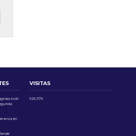
TES
VISITAS
groso troll:
929,379
 segunda
eranza en
iende