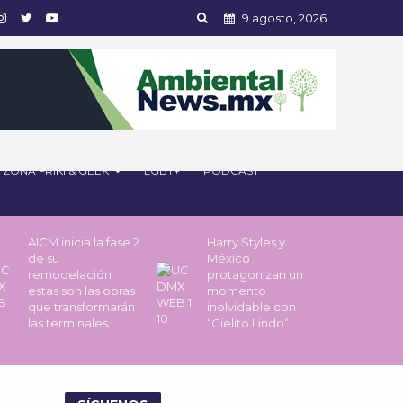
9 agosto, 2026
ZONA FRIKI & GEEK
LGBT+
PODCAST
AICM inicia la fase 2
Harry Styles y
de su
México
remodelación
protagonizan un
estas son las obras
momento
que transformarán
inolvidable con
las terminales
“Cielito Lindo”