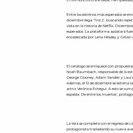
Entre los estrenos más esperados se encu
diciembre llega ‘Trol 2’, buscando repet
vista en la historia de Netflix. Diciemb
esperados. La plataforma apostará fuer
encabezada por Lena Headey y Gillian 
El catálogo se enriquece con propuest
Noah Baumbach, responsable de la extra
George Clooney, Adam Sandler y Laura D
Además, el 12 de diciembre se estrena la
actriz Verónica Echegui. A esto se suma
espalda: De entre los muertos’, protago
La lista se completa con el regreso de Li
protagonista trasladando su nueva ave