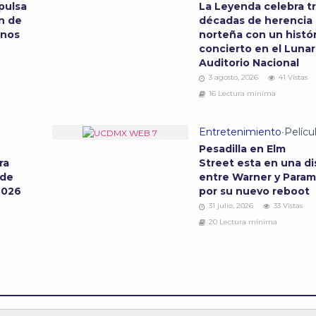
pulsa
La Leyenda celebra t
n de
décadas de herencia
anos
norteña con un histó
concierto en el Lunar
Auditorio Nacional
3 agosto, 2026
41 Vistas
16 Lectura mínima
Entretenimiento
•
Pelícu
Pesadilla en Elm
ra
Street esta en una d
 de
entre Warner y Para
2026
por su nuevo reboot
31 julio, 2026
33 Vistas
20 Lectura mínima