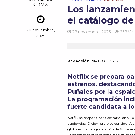
CDMX
Los lanzamien
el catálogo de
28 noviembre,
28 noviembre, 2025
258 Vis
2025
Redacción:
M
aJo
Gutiérrez
Netflix se prepara pa
estrenos, destacando 
Puñales por la espal
La programación inc
fuerte candidata a lo
Netflix se prepara para cerrar el año 
audiencias. Diciembre trae consigo títul
globales. La programación de fin de a
El hombre contra el bebé, han quedado f