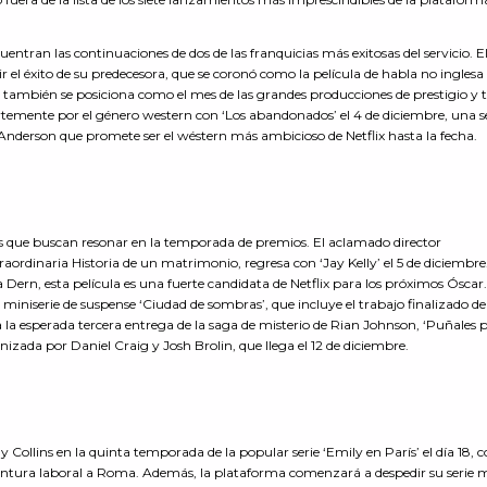
entran las continuaciones de dos de las franquicias más exitosas del servicio. El
ir el éxito de su predecesora, que se coronó como la película de habla no ingles
re también se posiciona como el mes de las grandes producciones de prestigio y th
temente por el género western con ‘Los abandonados’ el 4 de diciembre, una s
Anderson que promete ser el wéstern más ambicioso de Netflix hasta la fecha.
as que buscan resonar en la temporada de premios. El aclamado director
ordinaria Historia de un matrimonio, regresa con ‘Jay Kelly’ el 5 de diciembr
ern, esta película es una fuerte candidata de Netflix para los próximos Óscar
 miniserie de suspense ‘Ciudad de sombras’, que incluye el trabajo finalizado de
 la esperada tercera entrega de la saga de misterio de Rian Johnson, ‘Puñales p
nizada por Daniel Craig y Josh Brolin, que llega el 12 de diciembre.
ly Collins en la quinta temporada de la popular serie ‘Emily en París’ el día 18, c
ntura laboral a Roma. Además, la plataforma comenzará a despedir su serie 