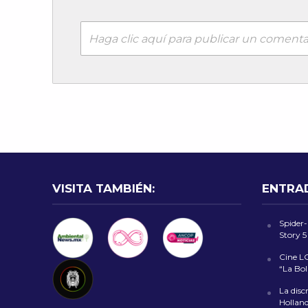
Haga clic aquí para publicar un comenta
VISITA TAMBIÉN:
ENTRA
Spider
Story 5
Cine L
“La Bol
La disc
Holland