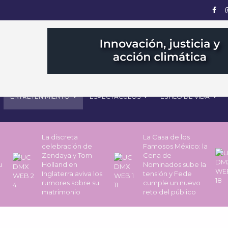
ENTRETENIMIENTO
ESPECTÁCULOS
ESTILO DE VIDA
La discreta
La Casa de los
celebración de
Famosos México: la
Zendaya y Tom
Cena de
u
Holland en
Nominados sube la
Inglaterra aviva los
tensión y Fede
rumores sobre su
cumple un nuevo
matrimonio
reto del público