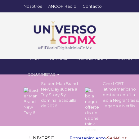
Nosotros
ANCOP Radio
Contacto
INICIO
EDITORIAL
CDMX AHORA
DEPORTES
COLUMNISTAS
Spider-Man Brand
Cine LGBT
New Day supera a
latinoamericano
Toy Story 5 y
destaca con “La
domina la taquilla
Bola Negra” tras s
de 2026
llegada a Netflix
UNIVERSO
Entretenimiento
•
Seriéfilos