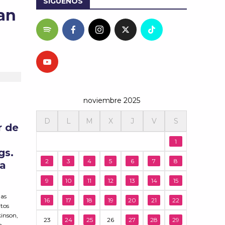
SÍGUENOS
an
noviembre 2025
D
L
M
X
J
V
S
r de
1
gs
.
2
3
4
5
6
7
8
na
9
10
11
12
13
14
15
las
16
17
18
19
20
21
22
itos
kinson,
23
24
25
26
27
28
29
a.