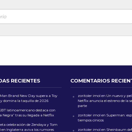
rio
DAS RECIENTES
COMENTARIOS RECIEN
-Man Brand New Day supera a Toy
zoritoler imol
en
Un nuevo y peli
 y domina la taquilla de 2026
Netflix anuncia el estreno de la
parte
GBT latinoamericano destaca con
a Negra” tras su llegada a Netflix
zoritoler imol
en
Superman: esp
tiempos cínicos
reta celebración de Zendaya y Tom
 en Inglaterra aviva los rumores
zoritoler imol
en
Sheinbaum def