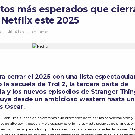
tos más esperados que cierr
 Netflix este 2025
tas
14 Lectura mínima
ra cerrar el 2025 con una lista espectacula
la secuela de Trol 2, la tercera parte de
da y los nuevos episodios de
Stranger
Thin
luye desde un ambicioso western hasta u
s Óscar.
2025 con una alineación de estrenos que prometen dominar las conversaciones y 
os de alto perfil, desde ambiciosas series originales hasta secuelas de grandes éx
ño es tan fuerte que incluso producciones como la nueva comedia de Rowan At
uera de la lista de los siete lanzamientos más imprescindibles de la plataform