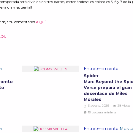
temporada será dividida en tres partes, estrenándose los episodios 5, 6 y 7 de la 
 para un mes genial!
y deja tu comentario!
AQUÍ
AQUÍ
a
Entretenimiento
Spider-
mento
Man: Beyond the Spid
to
Verse prepara el gran
desenlace de Miles
Morales
6 agosto, 2026
28 Vistas
19 Lectura mínima
a
Entretenimiento
•
Músic