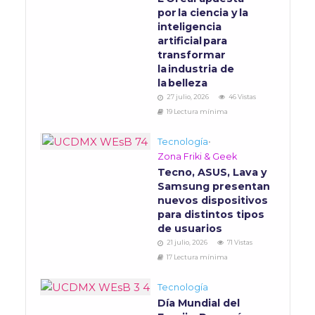
por la ciencia y la
inteligencia
artificial para
transformar
la industria de
la belleza
27 julio, 2026
46 Vistas
19 Lectura mínima
Tecnología
•
Zona Friki & Geek
Tecno, ASUS, Lava y
Samsung presentan
nuevos dispositivos
para distintos tipos
de usuarios
21 julio, 2026
71 Vistas
17 Lectura mínima
Tecnología
Día Mundial del