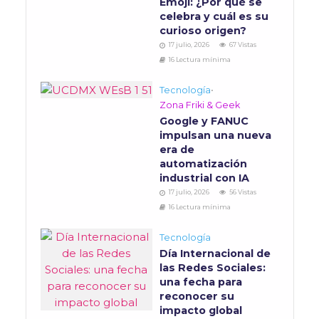
Emoji: ¿Por qué se
celebra y cuál es su
curioso origen?
17 julio, 2026
67 Vistas
16 Lectura mínima
Tecnología
•
Zona Friki & Geek
Google y FANUC
impulsan una nueva
era de
automatización
industrial con IA
17 julio, 2026
56 Vistas
16 Lectura mínima
Tecnología
Día Internacional de
las Redes Sociales:
una fecha para
reconocer su
impacto global