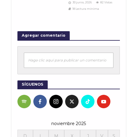
30 junio, 2026
82 Vistas
18 Lectura mínima
Agregar comentario
Haga clic aquí para publicar un comentario
SÍGUENOS
noviembre 2025
D
L
M
X
J
V
S