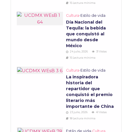
15 Lectura mínima
Cultura
•
Estilo de vida
Día Nacional del
Tequila: la bebida
que conquistó al
mundo desde
México
24 julio, 2026
31 Vistas
15 Lectura mínima
Cultura
•
Estilo de vida
La inspiradora
historia del
repartidor que
conquistó el premio
literario más
importante de China
23 julio, 2026
41 Vistas
18 Lectura mínima
Estilo de vida
•
Cultura