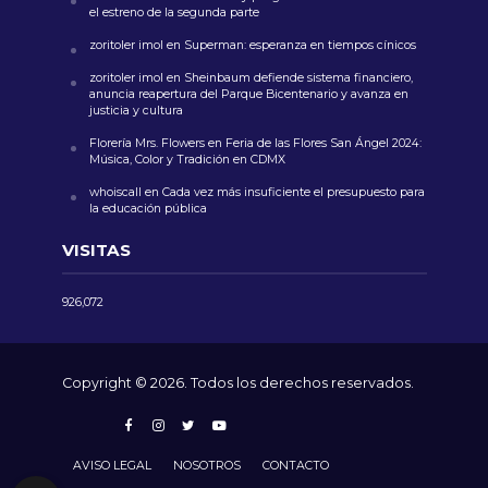
el estreno de la segunda parte
zoritoler imol
en
Superman: esperanza en tiempos cínicos
zoritoler imol
en
Sheinbaum defiende sistema financiero,
anuncia reapertura del Parque Bicentenario y avanza en
justicia y cultura
Florería Mrs. Flowers
en
Feria de las Flores San Ángel 2024:
Música, Color y Tradición en CDMX
whoiscall
en
Cada vez más insuficiente el presupuesto para
la educación pública
VISITAS
926,072
Copyright © 2026. Todos los derechos reservados.
AVISO LEGAL
NOSOTROS
CONTACTO