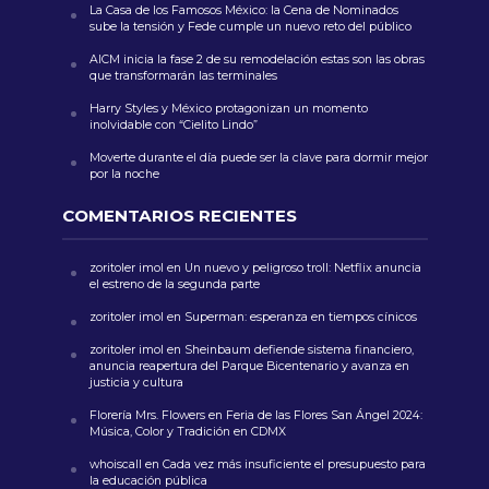
La Casa de los Famosos México: la Cena de Nominados
sube la tensión y Fede cumple un nuevo reto del público
AICM inicia la fase 2 de su remodelación estas son las obras
que transformarán las terminales
Harry Styles y México protagonizan un momento
inolvidable con “Cielito Lindo”
Moverte durante el día puede ser la clave para dormir mejor
por la noche
COMENTARIOS RECIENTES
zoritoler imol
en
Un nuevo y peligroso troll: Netflix anuncia
el estreno de la segunda parte
zoritoler imol
en
Superman: esperanza en tiempos cínicos
zoritoler imol
en
Sheinbaum defiende sistema financiero,
anuncia reapertura del Parque Bicentenario y avanza en
justicia y cultura
Florería Mrs. Flowers
en
Feria de las Flores San Ángel 2024:
Música, Color y Tradición en CDMX
whoiscall
en
Cada vez más insuficiente el presupuesto para
la educación pública