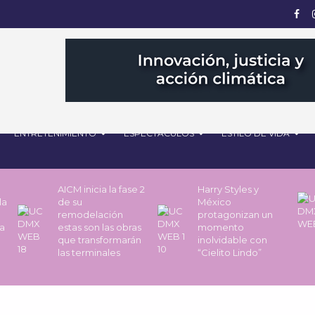
ENTRETENIMIENTO
ESPECTÁCULOS
ESTILO DE VIDA
AICM inicia la fase 2
Harry Styles y
la
de su
México
remodelación
protagonizan un
a
estas son las obras
momento
que transformarán
inolvidable con
las terminales
“Cielito Lindo”