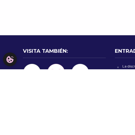
VISITA TAMBIÉN:
ENTRA
CONFIGURACIÓN DE COOKIES
La disc
Holland
sobre 
La Casa
Nomina
un nuev
AICM in
estas s
termin
Harry 
moment