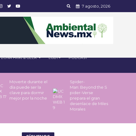
7 agosto, 2026
ZONA FRIKI & GEEK
LGBT+
PODCAST
Moverte durante el
Spider-
día puede ser la
Man: Beyond the S
clave para dormir
pider-Verse
mejor por la noche
prepara el gran
desenlace de Miles
Morales