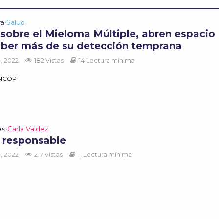
ra
Salud
•
 sobre el Mieloma Múltiple, abren espacio
aber más de su detección temprana
, 2022
182 Vistas
14 Lectura mínima
ANCOP
as
Carla Valdez
•
a responsable
, 2022
217 Vistas
11 Lectura mínima