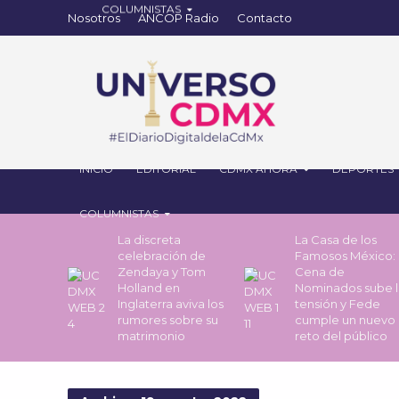
Nosotros
ANCOP Radio
Contacto
INICIO
EDITORIAL
CDMX AHORA
DEPORTES
COLUMNISTAS
La discreta
La Casa de los
celebración de
Famosos México: 
Zendaya y Tom
Cena de
Holland en
Nominados sube l
Inglaterra aviva los
tensión y Fede
rumores sobre su
cumple un nuevo
matrimonio
reto del público