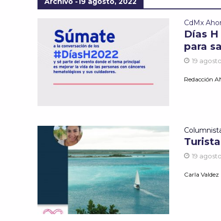
Archivo -19 agosto, 2022
CdMx Aho
Días H
para s
19 agosto
Redacción 
Columnist
Turist
19 agosto
Carla Valdez