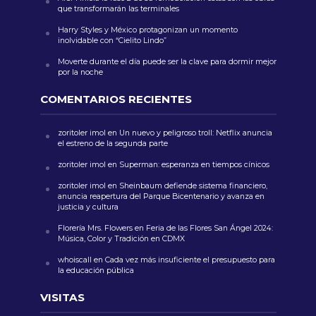
que transformarán las terminales
Harry Styles y México protagonizan un momento
inolvidable con “Cielito Lindo”
Moverte durante el día puede ser la clave para dormir mejor
por la noche
COMENTARIOS RECIENTES
zoritoler imol
en
Un nuevo y peligroso troll: Netflix anuncia
el estreno de la segunda parte
zoritoler imol
en
Superman: esperanza en tiempos cínicos
zoritoler imol
en
Sheinbaum defiende sistema financiero,
anuncia reapertura del Parque Bicentenario y avanza en
justicia y cultura
Florería Mrs. Flowers
en
Feria de las Flores San Ángel 2024:
Música, Color y Tradición en CDMX
whoiscall
en
Cada vez más insuficiente el presupuesto para
la educación pública
VISITAS