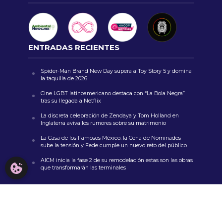
ENTRADAS RECIENTES
Spider-Man Brand New Day supera a Toy Story 5 y domina
la taquilla de 2026
Cine LGBT latinoamericano destaca con “La Bola Negra”
tras su llegada a Netflix
La discreta celebración de Zendaya y Tom Holland en
Inglaterra aviva los rumores sobre su matrimonio
La Casa de los Famosos México: la Cena de Nominados
sube la tensión y Fede cumple un nuevo reto del público
AICM inicia la fase 2 de su remodelación estas son las obras
CONFIGURACIÓN DE COOKIES
que transformarán las terminales
COMENTARIOS RECIENTES
zoritoler imol
en
Un nuevo y peligroso troll: Netflix anuncia
el estreno de la segunda parte