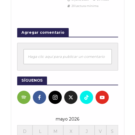
20 Lectura mínima
Agregar comentario
Haga clic aquí para publicar un comentario
SÍGUENOS
mayo 2026
D
L
M
X
J
V
S