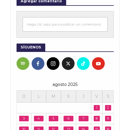
Agregar comentario
Haga clic aquí para publicar un comentario
SÍGUENOS
agosto 2025
D
L
M
X
J
V
S
1
2
3
4
5
6
7
8
9
10
11
12
13
14
15
16