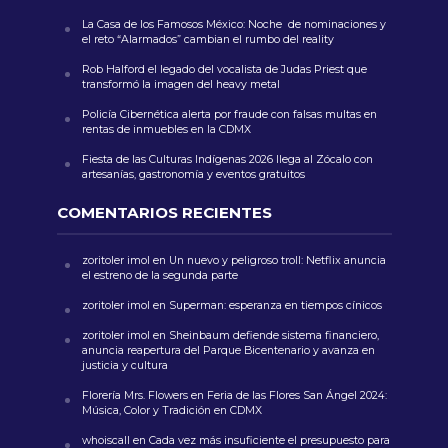
La Casa de los Famosos México: Noche de nominaciones y
el reto “Alarmados” cambian el rumbo del reality
Rob Halford el legado del vocalista de Judas Priest que
transformó la imagen del heavy metal
Policía Cibernética alerta por fraude con falsas multas en
rentas de inmuebles en la CDMX
Fiesta de las Culturas Indígenas 2026 llega al Zócalo con
artesanías, gastronomía y eventos gratuitos
COMENTARIOS RECIENTES
zoritoler imol
en
Un nuevo y peligroso troll: Netflix anuncia
el estreno de la segunda parte
zoritoler imol
en
Superman: esperanza en tiempos cínicos
zoritoler imol
en
Sheinbaum defiende sistema financiero,
anuncia reapertura del Parque Bicentenario y avanza en
justicia y cultura
Florería Mrs. Flowers
en
Feria de las Flores San Ángel 2024:
Música, Color y Tradición en CDMX
whoiscall
en
Cada vez más insuficiente el presupuesto para