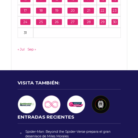
17
18
19
20
21
22
23
24
25
26
27
28
29
30
31
« Jul
Sep »
VISITA TAMBIÉN:
ENTRADAS RECIENTES
Spider-Man: Beyond the Spider-Verse prepara el gran
desenlace de Miles Morales