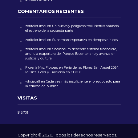
COMENTARIOS RECIENTES
zoritoler imol
en
Un nuevo y peligroso troll: Netflix anuncia
el estreno de la segunda parte
zoritoler imol
en
Superman: esperanza en tiempos cínicos
zoritoler imol
en
Sheinbaum defiende sistema financiero,
anuncia reapertura del Parque Bicentenario y avanza en
justicia y cultura
Florería Mrs. Flowers
en
Feria de las Flores San Ángel 2024:
Música, Color y Tradición en CDMX
whoiscall
en
Cada vez más insuficiente el presupuesto para
la educación pública
VISITAS
915,701
Copyright © 2026. Todos los derechos reservados.