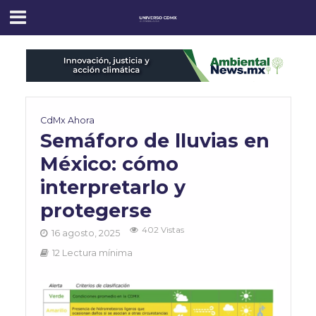
CdMx Ahora
Semáforo de lluvias en
México: cómo
interpretarlo y
protegerse
402 Vistas
16 agosto, 2025
12 Lectura mínima