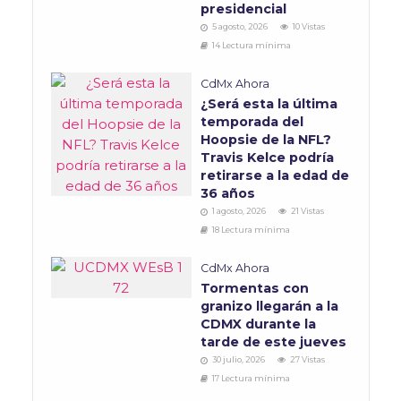
presidencial
5 agosto, 2026
10 Vistas
14 Lectura mínima
CdMx Ahora
¿Será esta la última
temporada del
Hoopsie de la NFL?
Travis Kelce podría
retirarse a la edad de
36 años
1 agosto, 2026
21 Vistas
18 Lectura mínima
CdMx Ahora
Tormentas con
granizo llegarán a la
CDMX durante la
tarde de este jueves
30 julio, 2026
27 Vistas
17 Lectura mínima