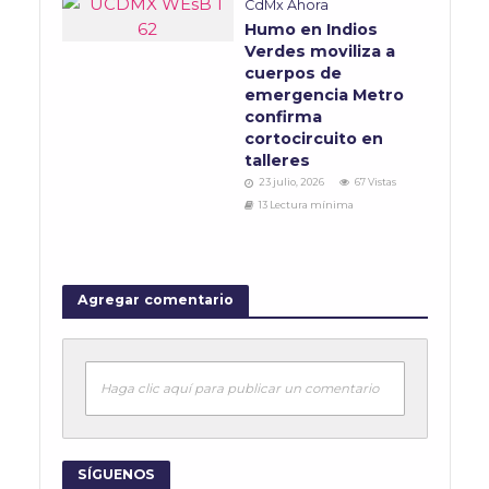
CdMx Ahora
Humo en Indios
Verdes moviliza a
cuerpos de
emergencia Metro
confirma
cortocircuito en
talleres
23 julio, 2026
67 Vistas
13 Lectura mínima
Agregar comentario
Haga clic aquí para publicar un comentario
SÍGUENOS