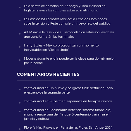
La discreta celebración de Zendaya y Tom Holland en
Inglaterra aviva los rumores sobre su matrimonio
La Casa de los Famosos México: la Cena de Nominados
sube la tensión y Fede cumple un nuevo reto del público
AICM inicia la fase 2 de su remodelación estas son las obras
que transformarán las terminales
Harry Styles y México protagonizan un momento
inolvidable con “Cielito Lindo”
Moverte durante el día puede ser la clave para dormir mejor
por la noche
COMENTARIOS RECIENTES
zoritoler imol
en
Un nuevo y peligroso troll: Netflix anuncia
el estreno de la segunda parte
zoritoler imol
en
Superman: esperanza en tiempos cínicos
zoritoler imol
en
Sheinbaum defiende sistema financiero,
anuncia reapertura del Parque Bicentenario y avanza en
justicia y cultura
Florería Mrs. Flowers
en
Feria de las Flores San Ángel 2024: